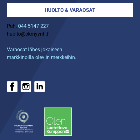
HUOLTO & VARAOSAT
Puh.
044 5147 227
huolto@pkmyynti.fi
Varaosat lähes jokaiseen
markkinoilla oleviin merkkeihin.