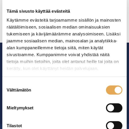
Tervetuloa tutustumaan uudistettuun mallistoon –
näyttävään ja toimivaan astiavalikoimaan, joka on
Tämä sivusto käyttää evästeitä
suunniteltu ammattikeittiöiden tarpeisiin.
Käytämme evästeitä tarjoamamme sisällön ja mainosten
räätälöimiseen, sosiaalisen median ominaisuuksien
tukemiseen ja kävijämäärämme analysoimiseen. Lisäksi
jaamme sosiaalisen median, mainosalan ja analytiikka-
alan kumppaneillemme tietoja siitä, miten käytät
sivustoamme. Kumppanimme voivat yhdistää näitä
tietoja muihin tietoihin, joita olet antanut heille tai joita on
kerätty, kun olet käyttänyt heidän palvelujaan.
Ammattikeittiöiden asialla.
seinajoenpk-myynti.fi/tietosuoja/
Lisätietoja:
Suostumuksen
29 vuoden kokemuksella ympäri Suomen
Välttämätön
valinta
Mieltymykset
OTA YHTEYTTÄ ›
Tilastot