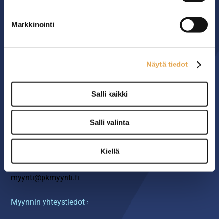
MYYMÄLÄ
Markkinointi
Seinäjoen PK-Myynti Oy
Rengastie 32
Näytä tiedot
60120 SEINÄJOKI
Salli kaikki
Myymälä avoinna
arkisin klo 8.00-16.00
Salli valinta
YHTEYS
Kiellä
06 4217 100
myynti@pkmyynti.fi
Myynnin yhteystiedot ›