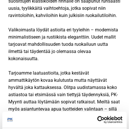
suosittujen klassikoiden rinnalle on saapunut runsaasti
uusia, tyylikkäitä vaihtoehtoja, jotka sopivat niin
ravintoloihin, kahviloihin kuin julkisiin ruokailutiloihin.
Valikoimasta löydät astioita eri tyyleihin – modernista
minimalistiseen ja rustiikista eleganttiin. Uudet mallit
tarjoavat mahdollisuuden tuoda ruokailuun uutta
ilmettä tai täydentää jo olemassa olevaa
kokonaisuutta.
Tarjoamme laatuastioita, jotka kestävät
ammattikäytön kovaa kulutusta mutta näyttävät
hyvältä joka kattauksessa. Olitpa uudistamassa koko
astiastoa tai etsimässä vain tiettyjä täydennyksiä, PK-
Myynti auttaa löytämään sopivat ratkaisut. Meiltä saat
myös asiantuntevaa apua tuotteiden valintaan – sillä
astiat ovat osa asiakkaasi kokemusta.