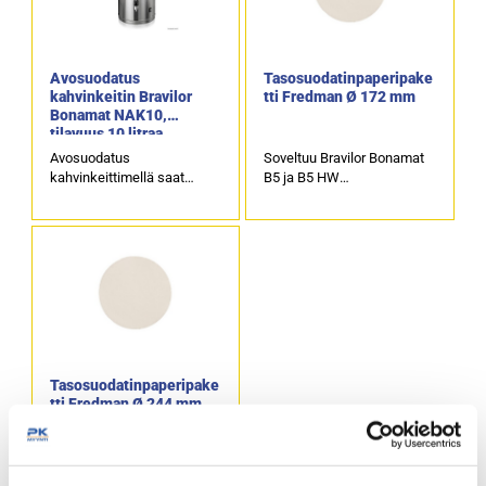
Avosuodatus
Tasosuodatinpaperipake
kahvinkeitin Bravilor
tti Fredman Ø 172 mm
Bonamat NAK10,
tilavuus 10 litraa
Avosuodatus
Soveltuu Bravilor Bonamat
kahvinkeittimellä saat
B5 ja B5 HW
valmista kahvia
säiliökahvinkeittimiin sekä
valuttamalla
NAK5 avosuodatus
suodatinsuppilon läpi
kahvinkeittimeen.
kuumaa vettä, sisällä
Paketissa on 500 kpl
olevaa kahvijauhetta
tasosuodatinpapereita.
tasaisesti kastellen.
Tuotekoodi: 4668.
Säiliön tilavuus on 10 litraa.
Tuotekoodi:
Tasosuodatinpaperipake
tti Fredman Ø 244 mm
Soveltuu Bravilor Bonamat
B10 ja B10 HW