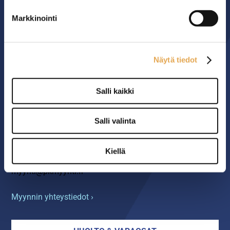
MYYMÄLÄ
Markkinointi
Seinäjoen PK-Myynti Oy
Rengastie 32
60120 SEINÄJOKI
Näytä tiedot
Myymälä avoinna
Salli kaikki
arkisin klo 8.00-16.00
Salli valinta
YHTEYS
Kiellä
06 4217 100
myynti@pkmyynti.fi
Myynnin yhteystiedot ›