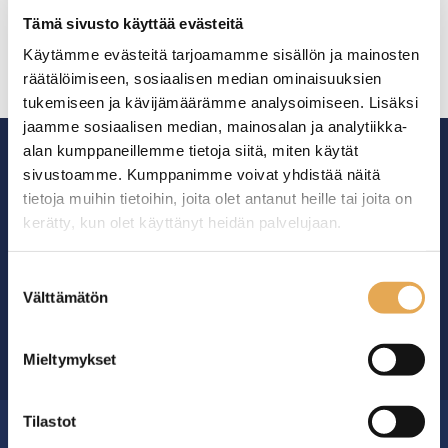
säiliökahvinkeittimiin sekä
Tämä sivusto käyttää evästeitä
NAK10 avosuodatus
kahvinkeittimeen.
Käytämme evästeitä tarjoamamme sisällön ja mainosten
Paketissa on 500 kpl
räätälöimiseen, sosiaalisen median ominaisuuksien
tasosuodatinpapereita.
tukemiseen ja kävijämäärämme analysoimiseen. Lisäksi
Tuotekoodi: 4669.
jaamme sosiaalisen median, mainosalan ja analytiikka-
alan kumppaneillemme tietoja siitä, miten käytät
sivustoamme. Kumppanimme voivat yhdistää näitä
tietoja muihin tietoihin, joita olet antanut heille tai joita on
kerätty, kun olet käyttänyt heidän palvelujaan.
Ammattikeittiöiden asialla.
seinajoenpk-myynti.fi/tietosuoja/
Lisätietoja:
Suostumuksen
29 vuoden kokemuksella ympäri Suomen
Välttämätön
valinta
OTA YHTEYTTÄ ›
Mieltymykset
Tilastot