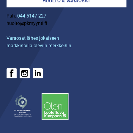
HUOLTO & VARAOSAT
Puh.
044 5147 227
huolto@pkmyynti.fi
Varaosat lähes jokaiseen
markkinoilla oleviin merkkeihin.