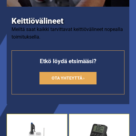
Keittiövälineet
Meiltä saat kaikki tarvittavat keittiövälineet nopealla
toimituksella.
Etkö löydä etsimääsi?
OTA YHTEYTTÄ ›