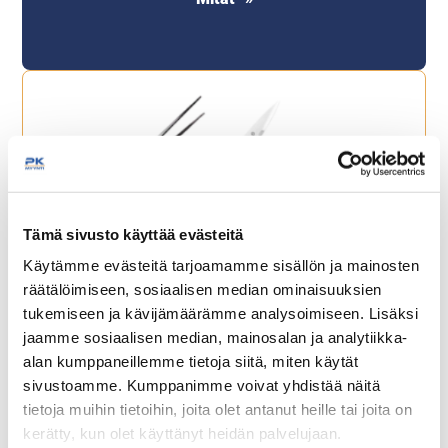
Tämä sivusto käyttää evästeitä
Käytämme evästeitä tarjoamamme sisällön ja mainosten
Muut keittiön pientarvikkeet
räätälöimiseen, sosiaalisen median ominaisuuksien
tukemiseen ja kävijämäärämme analysoimiseen. Lisäksi
jaamme sosiaalisen median, mainosalan ja analytiikka-
alan kumppaneillemme tietoja siitä, miten käytät
sivustoamme. Kumppanimme voivat yhdistää näitä
tietoja muihin tietoihin, joita olet antanut heille tai joita on
kerätty, kun olet käyttänyt heidän palvelujaan.