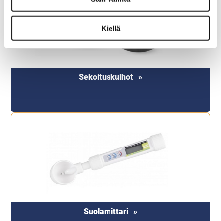
Kiellä
Sekoituskulhot
Suolamittari