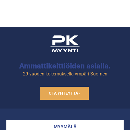
Ammattikeittiöiden asialla.
29 vuoden kokemuksella ympäri Suomen
OTA YHTEYTTÄ ›
MYYMÄLÄ