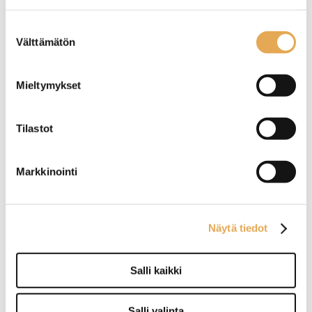
seinajoenpk-myynti.fi/tietosuoja/
Lisätietoja:
Suostumuksen
Välttämätön
valinta
Pallovatkaimet, siivilät ja vispilät
Mieltymykset
Tilastot
Markkinointi
Näytä tiedot
Patamelat
Salli kaikki
Salli valinta