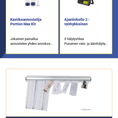
Kastikeannostelija
Ajastinkello 2 -
Portion Max Kit
vyöhykkeinen
Jokainen painallus
3 hälytystilaa
annostelee yhden annoksen,
Punainen valo- ja äänihälytys
seuraavat koot saatavilla:
Suurin asetusaika: 100 min,
3,75 ml, 5 ml, 7,5 ml, 10 ml,
mahdollisuus asettaa 2
15 ml tai 20 ml
erillistä ajastinta
Mukana tulee 1 ja 3 osainen
suutin
Valumaton, voidaan pitää
myös ylösalaisin