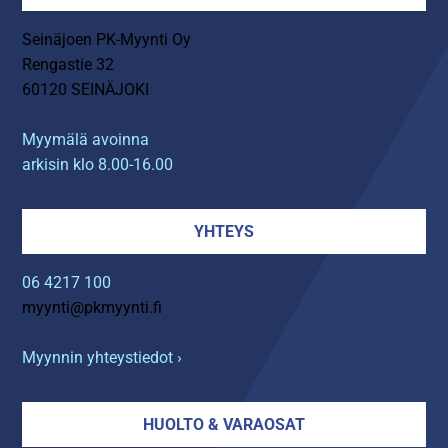
Seinäjoen PK-Myynti Oy
Rengastie 32
60120 SEINÄJOKI
Myymälä avoinna
arkisin klo 8.00-16.00
YHTEYS
06 4217 100
myynti@pkmyynti.fi
Myynnin yhteystiedot ›
HUOLTO & VARAOSAT