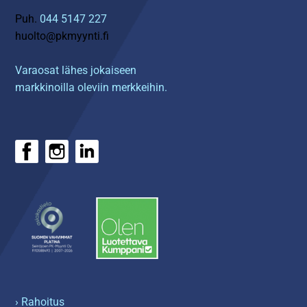
Puh.
044 5147 227
huolto@pkmyynti.fi
Varaosat lähes jokaiseen
markkinoilla oleviin merkkeihin.
› Rahoitus