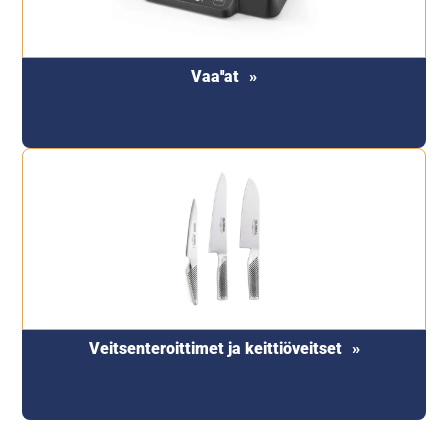
Vaa''at
Veitsenteroittimet ja keittiöveitset