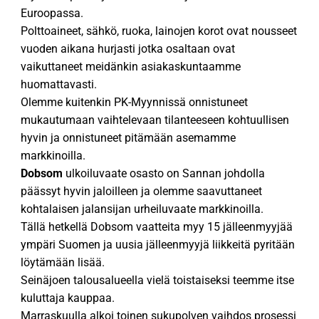
Euroopassa.
Polttoaineet, sähkö, ruoka, lainojen korot ovat nousseet
vuoden aikana hurjasti jotka osaltaan ovat
vaikuttaneet meidänkin asiakaskuntaamme
huomattavasti.
Olemme kuitenkin PK-Myynnissä onnistuneet
mukautumaan vaihtelevaan tilanteeseen kohtuullisen
hyvin ja onnistuneet pitämään asemamme
markkinoilla.
Dobsom
ulkoiluvaate osasto on Sannan johdolla
päässyt hyvin jaloilleen ja olemme saavuttaneet
kohtalaisen jalansijan urheiluvaate markkinoilla.
Tällä hetkellä Dobsom vaatteita myy 15 jälleenmyyjää
ympäri Suomen ja uusia jälleenmyyjä liikkeitä pyritään
löytämään lisää.
Seinäjoen talousalueella vielä toistaiseksi teemme itse
kuluttaja kauppaa.
Marraskuulla alkoi toinen sukupolven vaihdos prosessi