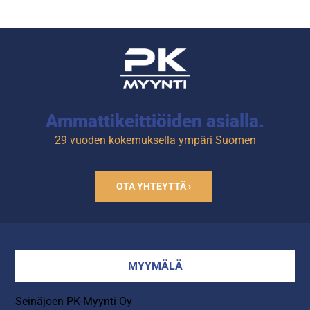
Ammattikeittiöiden asialla.
29 vuoden kokemuksella ympäri Suomen
OTA YHTEYTTÄ ›
MYYMÄLÄ
Seinäjoen PK-Myynti Oy