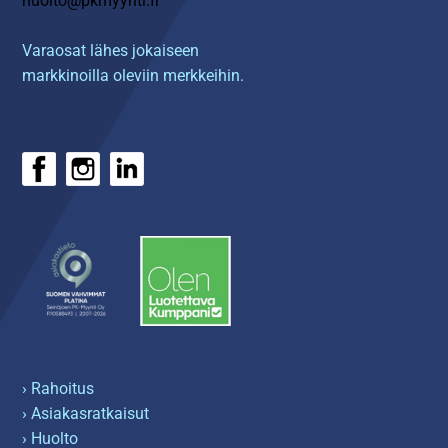
huolto@pkmyynti.fi
Varaosat lähes jokaiseen
markkinoilla oleviin merkkeihin.
› Rahoitus
› Asiakasratkaisut
› Huolto