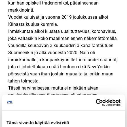
kun hän opiskeli tradenomiksi, pääaineenaan
markkinointi.
Vuodet kuluivat ja vuonna 2019 joulukuussa alkoi
Kiinasta kuulua kummia.
Ihmiskuntaa alkoi kiusata uusi tuttavuus, koronavirus,
joka valtasikin koko maailman ennen näkemättömällä
vauhdilla seuraavan 3 kuukauden aikana rantautuen
Suomeenkin jo alkuvuodesta 2020. Näin oli
ihmiskunnalle ja kaupankäynnille luotu uudet säännöt,
jota ei johdettukaan enää Lontoon eikä New Yorkin
pörsseistä vaan ihan jostain muualta ja jonkin muun
tahon toimesta.
Tässä harvinaisessa, mutta ei niinkään aivan
poikkeuksellisessa tilanteessa, oli eri tahojen
opeteltava ihan uudet askelkuviot ja mukauduttava
siihen mitä luonto meille tarjosi.
Meillä PK-Myynnissä asiaan suhtauduttiin maltillisesti,
Tämä sivusto käyttää evästeitä
mutta ei vähättelevästi.