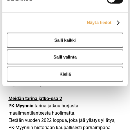
oli uutta PK-Myynnissä, kun laitemyynnin puolella
verkkokauppaa ei ole.
Nyt eletään kevättä 2021 ja Korona ei ota laantuakseen
Näytä tiedot
vaan tuntuu kiristävän otettaan joka puolella
maailmaa.
Salli kaikki
Näillä korteilla pelataan nyt ja toivotaan että PK-
Myynnin tarina saa lisää jatko-osia kunhan päästään
edes lähelle vanhaa normaalia ja elämä alkaa
Salli valinta
vapautua koronan kurimuksesta.
Terveisin PK-Myynnin porukka vuosimallia 2021
Kiellä
Jarmo, Olli, Teemu, Eetu, Lauri sekä urheiluvaate-
expertit Sanna ja Sofia.
Meidän tarina jatko-osa 2
PK-Myynnin
tarina jatkuu hurjasta
maailmantilanteesta huolimatta.
Eletään vuoden 2022 loppua, joka jää yllätys yllätys,
PK-Myynnin historiaan kaupallisesti parhaimpana