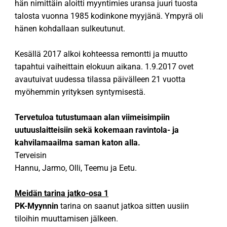
hän nimittäin aloitti myyntimies uransa juuri tuosta
talosta vuonna 1985 kodinkone myyjänä. Ympyrä oli
hänen kohdallaan sulkeutunut.
Kesällä 2017 alkoi kohteessa remontti ja muutto
tapahtui vaiheittain elokuun aikana. 1.9.2017 ovet
avautuivat uudessa tilassa päivälleen 21 vuotta
myöhemmin yrityksen syntymisestä.
Tervetuloa tutustumaan alan viimeisimpiin
uutuuslaitteisiin sekä kokemaan ravintola- ja
kahvilamaailma saman katon alla.
Terveisin
Hannu, Jarmo, Olli, Teemu ja Eetu.
Meidän tarina jatko-osa 1
PK-Myynnin
tarina on saanut jatkoa sitten uusiin
tiloihin muuttamisen jälkeen.