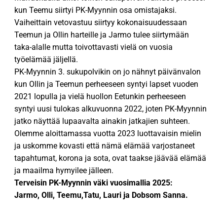
kun Teemu siirtyi PK-Myynnin osa omistajaksi.
Vaiheittain vetovastuu siirtyy kokonaisuudessaan
Teemun ja Ollin harteille ja Jarmo tulee siirtymään
taka-alalle mutta toivottavasti vielä on vuosia
työelämää jäljellä.
PK-Myynnin 3. sukupolvikin on jo nähnyt päivänvalon
kun Ollin ja Teemun perheeseen syntyi lapset vuoden
2021 lopulla ja vielä huollon Eetunkin perheeseen
syntyi uusi tulokas alkuvuonna 2022, joten PK-Myynnin
jatko näyttää lupaavalta ainakin jatkajien suhteen.
Olemme aloittamassa vuotta 2023 luottavaisin mielin
ja uskomme kovasti että nämä elämää varjostaneet
tapahtumat, korona ja sota, ovat taakse jäävää elämää
ja maailma hymyilee jälleen.
Terveisin PK-Myynnin väki vuosimallia 2025:
Jarmo, Olli, Teemu,Tatu, Lauri ja Dobsom Sanna.