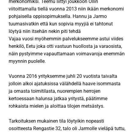
merkonomiksi. Teemu liittyi joukkoon Ollin
viitoittamalla tiellä vuonna 2013 niin ikään merkonomi
pohjaisella oppisopimuksella. Hannu ja Jarmo
tuumasivatkin että kun sopivia myyjiä ei tahtonut
löytyä niin itsehän nekin piti tehdä
Vajaa vuosi myöhemmin palvelukseemme astui viides
henkilö, Eetu joka otti vastuun huollosta ja varaosista,
näin pystyimme vapauttamaan voimavaroja enemmän
myynnin puolelle.
Vuonna 2016 yrityksemme juhli 20 vuotista taivalta
jolloin alkoi ajatuksissa välähdellä haave isommasta
ja omasta toimitilasta, nuorempien herrojen
kertoessaan halunsa jatkaa yritystä, päätimme
rohkaista mielen ja aloittaa tilojen metsästys.
Tarkoituksen mukainen tila löytyikin nopeasti
osoitteesta Rengastie 32, talo oli Jarmolle vieläpä tuttu,