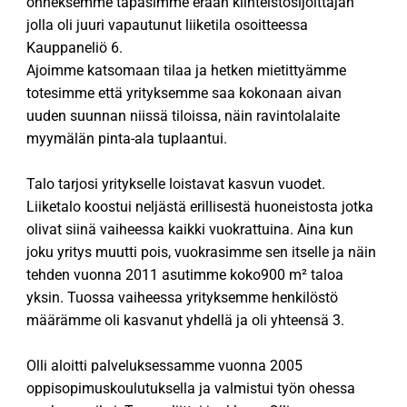
onneksemme tapasimme erään kiinteistösijoittajan
jolla oli juuri vapautunut liiketila osoitteessa
Kauppaneliö 6.
Ajoimme katsomaan tilaa ja hetken mietittyämme
totesimme että yrityksemme saa kokonaan aivan
uuden suunnan niissä tiloissa, näin ravintolalaite
myymälän pinta-ala tuplaantui.
Talo tarjosi yritykselle loistavat kasvun vuodet.
Liiketalo koostui neljästä erillisestä huoneistosta jotka
olivat siinä vaiheessa kaikki vuokrattuina. Aina kun
joku yritys muutti pois, vuokrasimme sen itselle ja näin
tehden vuonna 2011 asutimme koko900 m² taloa
yksin. Tuossa vaiheessa yrityksemme henkilöstö
määrämme oli kasvanut yhdellä ja oli yhteensä 3.
Olli aloitti palveluksessamme vuonna 2005
oppisopimuskoulutuksella ja valmistui työn ohessa