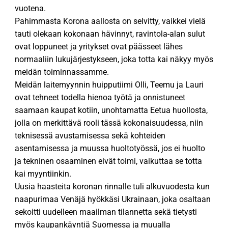
vuotena.
Pahimmasta Korona aallosta on selvitty, vaikkei vielä
tauti olekaan kokonaan hävinnyt, ravintola-alan sulut
ovat loppuneet ja yritykset ovat päässeet lähes
normaaliin lukujärjestykseen, joka totta kai näkyy myös
meidän toiminnassamme.
Meidän laitemyynnin huipputiimi Olli, Teemu ja Lauri
ovat tehneet todella hienoa työtä ja onnistuneet
saamaan kaupat kotiin, unohtamatta Eetua huollosta,
jolla on merkittävä rooli tässä kokonaisuudessa, niin
teknisessä avustamisessa sekä kohteiden
asentamisessa ja muussa huoltotyössä, jos ei huolto
ja tekninen osaaminen eivät toimi, vaikuttaa se totta
kai myyntiinkin.
Uusia haasteita koronan rinnalle tuli alkuvuodesta kun
naapurimaa Venäjä hyökkäsi Ukrainaan, joka osaltaan
sekoitti uudelleen maailman tilannetta sekä tietysti
myös kaupankäyntiä Suomessa ja muualla