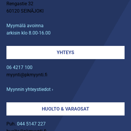
Rengastie 32
60120 SEINÄJOKI
Myymälä avoinna
arkisin klo 8.00-16.00
YHTEYS
06 4217 100
myynti@pkmyynti.fi
Myynnin yhteystiedot ›
HUOLTO & VARAOSAT
Puh.
044 5147 227