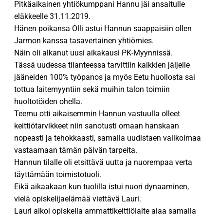
Pitkäaikainen yhtiökumppani Hannu jäi ansaitulle
eläkkeelle 31.11.2019.
Hänen poikansa Olli astui Hannun saappaisiin ollen
Jarmon kanssa tasavertainen yhtiömies.
Näin oli alkanut uusi aikakausi PK-Myynnissä.
Tässä uudessa tilanteessa tarvittiin kaikkien jäljelle
jääneiden 100% työpanos ja myös Eetu huollosta sai
tottua laitemyyntiin sekä muihin talon toimiin
huoltotöiden ohella.
Teemu otti aikaisemmin Hannun vastuulla olleet
keittiötarvikkeet niin sanotusti omaan hanskaan
nopeasti ja tehokkaasti, samalla uudistaen valikoimaa
vastaamaan tämän päivän tarpeita.
Hannun tilalle oli etsittävä uutta ja nuorempaa verta
täyttämään toimistotuoli.
Eikä aikaakaan kun tuolilla istui nuori dynaaminen,
vielä opiskelijaelämää viettävä Lauri.
Lauri alkoi opiskella ammattikeittiölaite alaa samalla