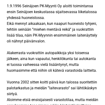
1.9.1996 Seinäjoen PK-Myynti Oy aloitti toimintansa
ensin Seinäjoen keskustassa sijaitsevassa liiketalossa
yhdessä huoneistossa.
Eikä mennyt aikaakaan, kun naapuri huoneisto tyhjeni,
tehtiin seinään ”miehen mentävä reikä” ja vuokrattiin
lisää tilaa, näin PK-Myynnin ensimmäinen laitenäyttely
oli nähnyt päivänvalon.
Alakerrasta vuokrattiin autopaikkoja yksi toisensa
jälkeen, aina kun vapautui, henkilökunta tai autokanta
ei tuossa vaiheessa vielä lisääntynyt, mutta
huomasimme että niihin oli kätevä varastoida laitteita.
Vuonna 2002 sitten koitti päivä kun talossa suoritettiin
palotarkastus ja meidän ”laitevarasto” sai lähtökäskyn
siirtyä.
Aloimme etsiä ensisijaisesti varastotilaa, mutta meidän