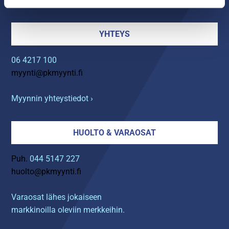
YHTEYS
06 4217 100
myynti@pkmyynti.fi
Myynnin yhteystiedot ›
HUOLTO & VARAOSAT
Puh.
044 5147 227
huolto@pkmyynti.fi
Varaosat lähes jokaiseen
markkinoilla oleviin merkkeihin.