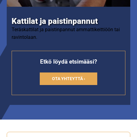
Kattilat ja paistinpannut
Teräskattilat ja paistinpannut ammattikeittiöön tai
ravintolaan.
Etkö löydä etsimääsi?
OTA YHTEYTTÄ ›