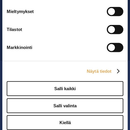
Mieltymykset
Ammattikeittiöiden asialla.
29 vuoden kokemuksella ympäri Suomen
Tilastot
OTA YHTEYTTÄ ›
Markkinointi
Näytä tiedot
MYYMÄLÄ
Salli kaikki
Seinäjoen PK-Myynti Oy
Rengastie 32
Salli valinta
60120 SEINÄJOKI
Myymälä avoinna
Kiellä
arkisin klo 8.00-16.00