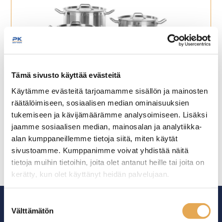
Tämä sivusto käyttää evästeitä
Teräskattilat ja paistinpannut
Käytämme evästeitä tarjoamamme sisällön ja mainosten
räätälöimiseen, sosiaalisen median ominaisuuksien
tukemiseen ja kävijämäärämme analysoimiseen. Lisäksi
jaamme sosiaalisen median, mainosalan ja analytiikka-
alan kumppaneillemme tietoja siitä, miten käytät
sivustoamme. Kumppanimme voivat yhdistää näitä
tietoja muihin tietoihin, joita olet antanut heille tai joita on
kerätty, kun olet käyttänyt heidän palvelujaan.
seinajoenpk-myynti.fi/tietosuoja/
Lisätietoja:
Suostumuksen
Välttämätön
valinta