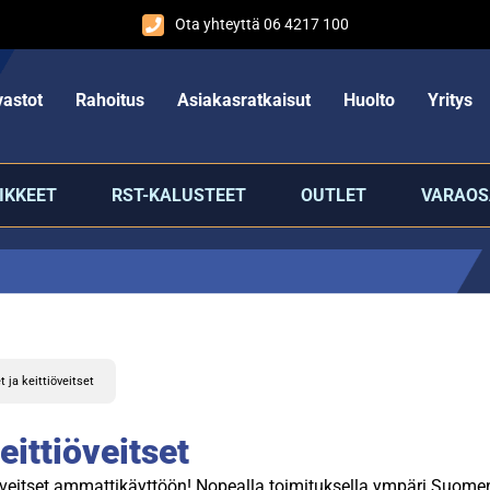
Ota yhteyttä 06 4217 100
astot
Rahoitus
Asiakasratkaisut
Huolto
Yritys
IKKEET
RST-KALUSTEET
OUTLET
VARAOS
 ja keittiöveitset
eittiöveitset
tiöveitset ammattikäyttöön! Nopealla toimituksella ympäri Suome