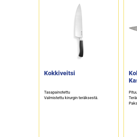
Kokkiveitsi
Ko
Ka
Tasapainotettu
Pitu
Valmistettu kirurgin teräksestä.
Terä
Paks