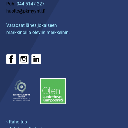
Puh.
044 5147 227
huolto@pkmyynti.fi
Varaosat lähes jokaiseen
markkinoilla oleviin merkkeihin.
› Rahoitus