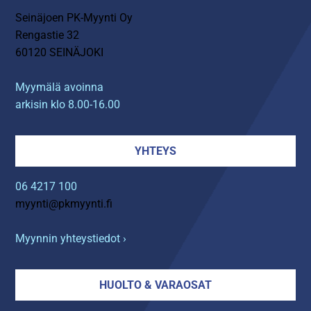
Seinäjoen PK-Myynti Oy
Rengastie 32
60120 SEINÄJOKI
Myymälä avoinna
arkisin klo 8.00-16.00
YHTEYS
06 4217 100
myynti@pkmyynti.fi
Myynnin yhteystiedot ›
HUOLTO & VARAOSAT