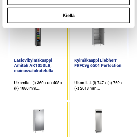
(k) 1840 mm.
(k) 2010 mm.
Tilavuus (brutto/netto): 372
Tilavuus (brutto/netto): 412
/ 347 litraa.
/ 385 litraa.
Kiellä
Ulkopinnat maalattu
Ulkopinta musta.
valkoinen, sisäosat
valkoinen ABS.
Lasiovikylmäkaappi
Kylmäkaappi Liebherr
Amitek AK105SLB,
FRFCvg 6501 Perfection
mainosvalokotelolla
Ulkomitat: (l) 360 x (s) 408 x
Ulkomitat: (l) 747 x (s) 769 x
(k) 1880 mm.
(k) 2018 mm.
Sähköliitäntä: 150 W / 230
Tilavuus (brutto/netto): 655
V.
/ 479 litraa.
Tilavuus: 105 litraa.
Ulkopinta ruostumatonta
Kylmäkaapin ulko- ja
terästä, sisäpinta harmaa.
sisäpinta on musta.
Lasioven yläpuolella on
mainospaneeli.