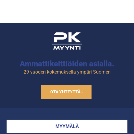
Ulko- ja sisäpinta valkoinen.
Ulkopinnan väri:
ruostumaton teräs.
Sisäpinnan väri: harmaa.
Ammattikeittiöiden asialla.
29 vuoden kokemuksella ympäri Suomen
OTA YHTEYTTÄ ›
MYYMÄLÄ