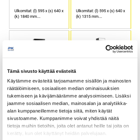
Ulkomitat: (l) 595 x (s) 640 x
Ulkomitat: (l) 595 x (s) 640 x
(k) 1840 mm.
(k) 1315 mm.
Tilavuus (brutto/netto): 372
Tilavuus (brutto/netto): 215
/ 347 litraa.
/ 190 litraa.
Ulkopinnat mustaa
Ulkopinnat maalattu
maalattua terästä, sisäosat
valkoinen, sisäosat
musta ABS.
valkoinen ABS.
Tämä sivusto käyttää evästeitä
Kylmäkaappi Tefcold
Lasiovikylmäkaappi
Käytämme evästeitä tarjoamamme sisällön ja mainosten
FS1002S
Tefcold CEV425CP,
mustalla sisustalla ja
räätälöimiseen, sosiaalisen median ominaisuuksien
mainosvalokotelolla
tukemiseen ja kävijämäärämme analysoimiseen. Lisäksi
Ulkomitat: (l) 1000 x (s) 735
Ulkomitat: (l) 595 x (s) 640 x
jaamme sosiaalisen median, mainosalan ja analytiikka-
x (k) 1990 mm.
(k) 1980 mm.
alan kumppaneillemme tietoja siitä, miten käytät
Tilavuus (brutto/netto): 730
Tilavuus (brutto/netto): 372
/ 540 litraa.
/ 347 litraa.
sivustoamme. Kumppanimme voivat yhdistää näitä
Liukulasiovilla.
Ulkopinnat mustaa
tietoja muihin tietoihin, joita olet antanut heille tai joita on
maalattua terästä, sisäosat
kerätty, kun olet käyttänyt heidän palvelujaan.
musta ABS.