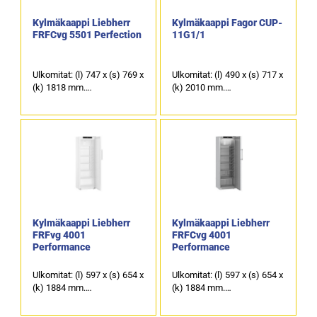
Kylmäkaappi Liebherr
Kylmäkaappi Fagor CUP-
FRFCvg 5501 Perfection
11G1/1
Ulkomitat: (l) 747 x (s) 769 x
Ulkomitat: (l) 490 x (s) 717 x
(k) 1818 mm.
(k) 2010 mm.
Sisämitat: (l) 620 x (s) 531 x
Sisätila GN 1/1 mitoitettu.
(k) 1442 mm.
Sähköliitäntä: 320 W / 230
Liitäntäteho: 150 W / 230 V.
V.
Tilavuus (brutto/netto): 571
Tilavuus: 231 litraa.
/ 419 litraa.
Kylmäkaappi Liebherr
Kylmäkaappi Liebherr
FRFvg 4001
FRFCvg 4001
Performance
Performance
Ulkomitat: (l) 597 x (s) 654 x
Ulkomitat: (l) 597 x (s) 654 x
(k) 1884 mm.
(k) 1884 mm.
Tilavuus (brutto/netto): 420
Tilavuus (brutto/netto): 420
/ 289 litraa.
/ 289 litraa.