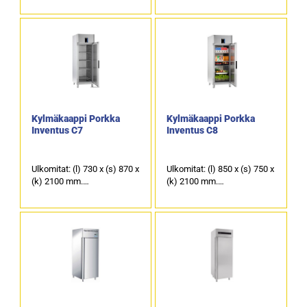
Vetoisuus: 1365 litraa.
(k) 1485 mm.
Ulko- ja sisäpinta:
Tilavuus (brutto/netto): 421
ruostumaton teräs AISI 304.
/ 331 litraa.
Ulkopinta on näkyviltä
osiltaan ruostumatonta
teräslevyä, sisäpinta on
ruostumatonta teräslevyä.
Kylmäkaappi Porkka
Kylmäkaappi Porkka
Inventus C7
Inventus C8
Ulkomitat: (l) 730 x (s) 870 x
Ulkomitat: (l) 850 x (s) 750 x
(k) 2100 mm.
(k) 2100 mm.
GN 2/1 mitoitettu.
GN 2/1 mitoitettu.
Tilavuus (brutto/netto): 609
Tilavuus (brutto/netto): 619
/ 489 litraa.
/ 491 litraa.
Ulkopinta on näkyviltä
Ulkopinta on näkyviltä
osiltaan ruostumatonta
osiltaan ruostumatonta
teräslevyä, sisäpinta on
teräslevyä, sisäpinta on
ruostumatonta teräslevyä.
ruostumatonta teräslevyä.