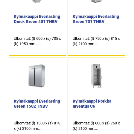
Kylmäkaappi Everlasting
Kylmäkaappi Everlasting
Quick Green 401 TNBV
Green 701 TNBV
Ulkomitat: (l) 600 x (s) 735 x
Ulkomitat: (l) 750 x (s) 815 x
(k) 1950 mm.
(k) 2100 mm.
Tilavuus: 442 litraa.
GN 2/1 mitoitettu.
Ulko- ja sisäpinta:
Tilavuus: 625 litraa.
ruostumaton teräs AISI 304.
Ulko- ja sisäpinta:
ruostumaton teräs AISI 304.
Kylmäkaappi Everlasting
Kylmäkaappi Porkka
Green 1502 TNBV
Inventus C6
Ulkomitat: (l) 1500 x (s) 815
Ulkomitat: (l) 600 x (s) 760 x
x (k) 2100 mm.
(k) 2100 mm.
GN 2/1 mitoitettu.
Sisämitat: (l) 404 x (s) 610 x