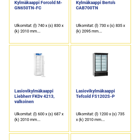
Kylmäkaappi Forcold M-
Kylmäkaappi Berto's
GN650TN-FC
CAB700TN
Ulkomitat: (l) 740 x (s) 830 x
Ulkomitat: (l) 730 x (s) 835 x
(k) 2010 mm.
(k) 2095 mm.
Vetoisuus: 650 litraa.
GN 2/1 mitoitettu.
Ulko- ja sisäpinta:
Nettotilavuus 465 litraa.
ruostumaton teräs AISI 201.
Ulko- ja sisäpinta:
ruostumaton teräs AISI 304.
Lasiovikylmäkaappi
Lasiovikylmäkaappi
Liebherr FKDv 4213,
Tefcold FS1202S-P
valkoinen
Ulkomitat: (l) 600 x (s) 687 x
Ulkomitat: (l) 1200 x (s) 735
(k) 2010 mm.
x (k) 2010 mm.
Tilavuus (brutto/netto): 412
Tilavuus (brutto/netto): 895
/ 385 litraa.
/ 660 litraa.
Ulko- ja sisäpinta valkoinen.
Liukulasiovilla.