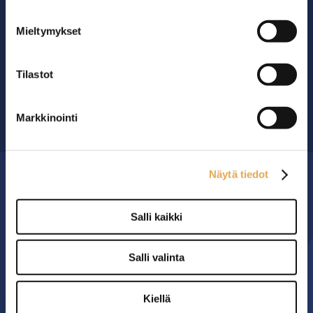
Mieltymykset
Ammattikeittiöiden asialla.
29 vuoden kokemuksella ympäri Suomen
Tilastot
OTA YHTEYTTÄ ›
Markkinointi
Näytä tiedot
MYYMÄLÄ
Salli kaikki
Seinäjoen PK-Myynti Oy
Rengastie 32
Salli valinta
60120 SEINÄJOKI
Kiellä
Myymälä avoinna