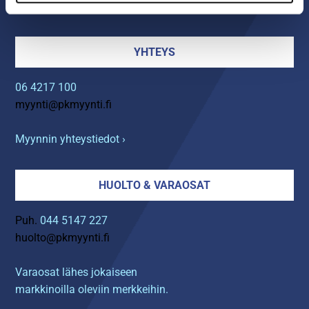
arkisin klo 8.00-16.00
YHTEYS
06 4217 100
myynti@pkmyynti.fi
Myynnin yhteystiedot ›
HUOLTO & VARAOSAT
Puh.
044 5147 227
huolto@pkmyynti.fi
Varaosat lähes jokaiseen
markkinoilla oleviin merkkeihin.