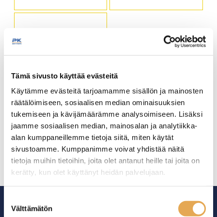
Käytettävissä oleva
Käytettävissä oleva
lämpöalue (l) 324 x (s) 400
lämpöalue (l) 605 x (s) 485
mm.
mm.
Lämpötilan säätö +65°C…
Lämpötilan säätö +65°C…
+105°.
+105°.
Paino: 3,5 kg.
Paino: 7,6 kg.
Tuotekoodi: 731.
Tuotekoodi: 770.
Tämä sivusto käyttää evästeitä
Lämpölevy VALO
Käytämme evästeitä tarjoamamme sisällön ja mainosten
räätälöimiseen, sosiaalisen median ominaisuuksien
tukemiseen ja kävijämäärämme analysoimiseen. Lisäksi
Ulkomitat: 38,5 x 38,5 x
jaamme sosiaalisen median, mainosalan ja analytiikka-
10cm
alan kumppaneillemme tietoja siitä, miten käytät
Sähköteho 2000W
Jalusta puuta
sivustoamme. Kumppanimme voivat yhdistää näitä
tietoja muihin tietoihin, joita olet antanut heille tai joita on
kerätty, kun olet käyttänyt heidän palvelujaan.
seinajoenpk-myynti.fi/tietosuoja/
Lisätietoja:
Suostumuksen
Välttämätön
valinta