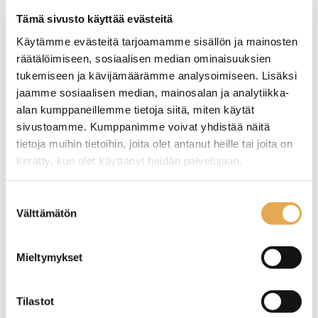
Tämä sivusto käyttää evästeitä
Käytämme evästeitä tarjoamamme sisällön ja mainosten
räätälöimiseen, sosiaalisen median ominaisuuksien
tukemiseen ja kävijämäärämme analysoimiseen. Lisäksi
Muki 35 cl Rhea
Muki kahvalla 32 cl
jaamme sosiaalisen median, mainosalan ja analytiikka-
alan kumppaneillemme tietoja siitä, miten käytät
sivustoamme. Kumppanimme voivat yhdistää näitä
Muki 35 cl Rhea
Muki kahvalla 32 cl
tietoja muihin tietoihin, joita olet antanut heille tai joita on
maasälpäposliinia
Kivitavaraa
kerätty, kun olet käyttänyt heidän palvelujaan.
seinajoenpk-myynti.fi/tietosuoja/
Lisätietoja:
Suostumuksen
Välttämätön
valinta
Mieltymykset
Olutlasi Bistro
Olutlasi Draft
Tilastot