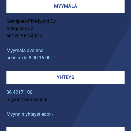
MYYMÄLÄ
Seinäjoen PK-Myynti Oy
Rengastie 32
60120 SEINÄJOKI
Myymälä avoinna
arkisin klo 8.00-16.00
YHTEYS
06 4217 100
myynti@pkmyynti.fi
Myynnin yhteystiedot ›