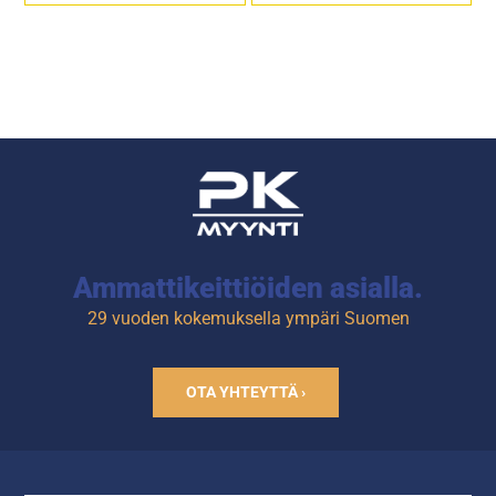
Ammattikeittiöiden asialla.
29 vuoden kokemuksella ympäri Suomen
OTA YHTEYTTÄ ›