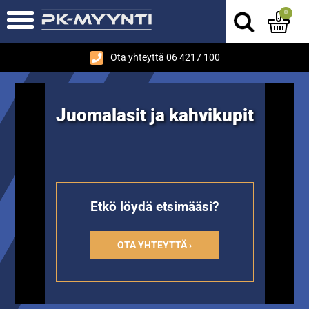
0
Ota yhteyttä 06 4217 100
Juomalasit ja kahvikupit
Etkö löydä etsimääsi?
OTA YHTEYTTÄ ›