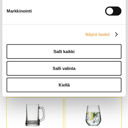
Karkaistua lasia
Reuna karkaistua lasia
Markkinointi
Näytä tiedot
Salli kaikki
Olutlasi Parma 45cl
Olutlasi Revival
Salli valinta
Reunakarkaistu
Pinoutuva
Korkeus 147mm
Reunakarkaistu
Kiellä