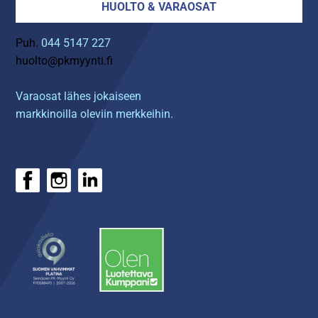
HUOLTO & VARAOSAT
Puh.
044 5147 227
huolto@pkmyynti.fi
Varaosat lähes jokaiseen
markkinoilla oleviin merkkeihin.