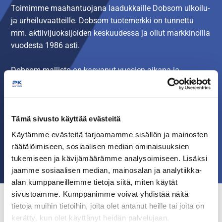
Toimimme maahantuojana laadukkaille Dobsom ulkoilu-
ja urheiluvaatteille. Dobsom tuotemerkki on tunnettu
mm. aktiivijuoksijoiden keskuudessa ja ollut markkinoilla
vuodesta 1986 asti.
Dobsom mallisto on kasvanut vuosien aikana ja
soveltuu tänä päivänä monenlaiseen liikkumiseen sekä
vapaa-aikaan. Luomme kattavaa jälleenmyyjäverkostoa
ympäri Suomen ja haemme aktiivisesti jälleenmyyjiä.
Tämä sivusto käyttää evästeitä
Olisitko sinä seuraava? Jos kiinnostuit, ota yhteys
Käytämme evästeitä tarjoamamme sisällön ja mainosten
myyntiimme:
räätälöimiseen, sosiaalisen median ominaisuuksien
Sähköposti: myynti@pkprowear.fi
tukemiseen ja kävijämäärämme analysoimiseen. Lisäksi
Puhelin: Jarmo Pesonen 0500-266 500
jaamme sosiaalisen median, mainosalan ja analytiikka-
alan kumppaneillemme tietoja siitä, miten käytät
sivustoamme. Kumppanimme voivat yhdistää näitä
tietoja muihin tietoihin, joita olet antanut heille tai joita on
kerätty, kun olet käyttänyt heidän palvelujaan.