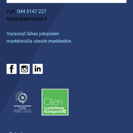
Puh.
044 5147 227
huolto@pkmyynti.fi
Varaosat lähes jokaiseen
markkinoilla oleviin merkkeihin.