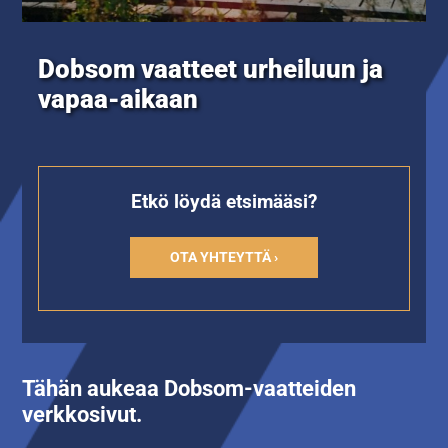
Dobsom vaatteet urheiluun ja
vapaa-aikaan
Etkö löydä etsimääsi?
OTA YHTEYTTÄ ›
Tähän aukeaa Dobsom-vaatteiden
verkkosivut.