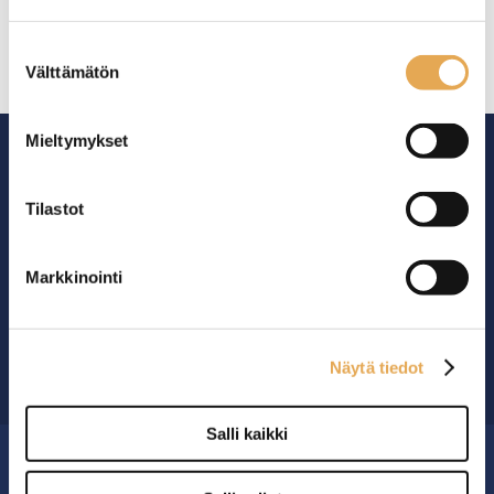
seinajoenpk-myynti.fi/tietosuoja/
Lisätietoja:
Suostumuksen
Välttämätön
valinta
Mieltymykset
Tilastot
Ammattikeittiöiden asialla.
Markkinointi
29 vuoden kokemuksella ympäri Suomen
OTA YHTEYTTÄ ›
Näytä tiedot
Salli kaikki
MYYMÄLÄ