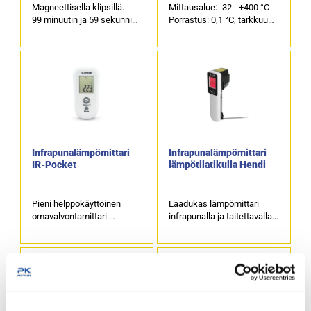
Magneettisella klipsillä.
Mittausalue: -32 - +400 °C
99 minuutin ja 59 sekunnin
Porrastus: 0,1 °C, tarkkuus:
maksimi säätö.
jopa ≈ 1,5 °C/≈ 1,5 %.
1 x 1,5 V AAA-alkaliparisto
sisältyy pakkaukseen (ei-
ladattava).
Infrapunalämpömittari
Infrapunalämpömittari
IR-Pocket
lämpötilatikulla Hendi
Pieni helppokäyttöinen
Laadukas lämpömittari
omavalvontamittari.
infrapunalla ja taitettavalla
Ulkomitat: (l) 52 x (s) 100 x
lämpötilatikulla.
(k) 25 mm.
HACCP-tarkistusvalot
Toimii kahdella AAA-
tunnistavat välittömästi
paristolla.
turvalliset/ei turvalliset
Mittausalue -49,9 …
lämpötilat.
+349,9°C.
Tuotekoodi: 5585.
Infrapunamittari asetetaan