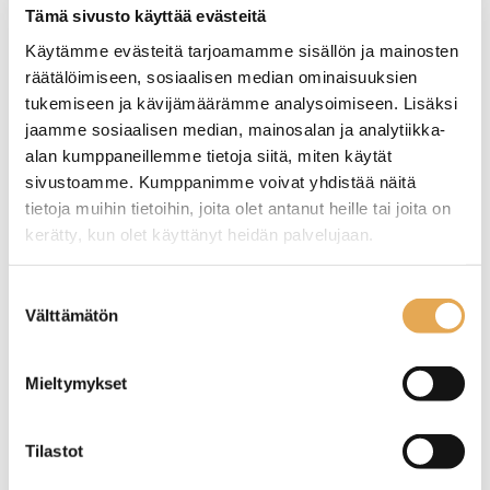
mahdollisimman lähelle
Tämä sivusto käyttää evästeitä
lämpötilamitattavaa
tuotetta.
Käytämme evästeitä tarjoamamme sisällön ja mainosten
Lämpötilamittari
Lämpötilamittari tikulla
Paino 88 grammaa.
räätälöimiseen, sosiaalisen median ominaisuuksien
ajastimella
Tuotekoodi: 5477.
tukemiseen ja kävijämäärämme analysoimiseen. Lisäksi
jaamme sosiaalisen median, mainosalan ja analytiikka-
Mittausalue: -50 - +250 °C
Lämpötila-alue –50° -
alan kumppaneillemme tietoja siitä, miten käytät
Signaali, kun asetettu
300°C.
lämpötila on saavutettu.
Mittayksikkö °C tai °F.
sivustoamme. Kumppanimme voivat yhdistää näitä
Asteikolla 0,1°C, tarkkuus
tietoja muihin tietoihin, joita olet antanut heille tai joita on
1°C välillä 0° - 100°C
kerätty, kun olet käyttänyt heidän palvelujaan.
seinajoenpk-myynti.fi/tietosuoja/
Lisätietoja:
Suostumuksen
Välttämätön
valinta
Omavalvontamittari WT-
Mieltymykset
1, kiinteällä anturilla
Tilastot
Mittausalue -50 … +300°C.
Automaattinen sammutus
15 minuutin kuluttua.