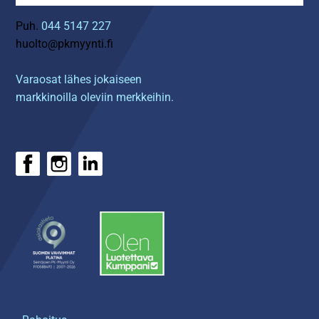
Puh.
044 5147 227
huolto@pkmyynti.fi
Varaosat lähes jokaiseen
markkinoilla oleviin merkkeihin.