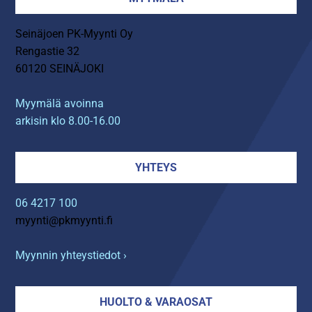
Seinäjoen PK-Myynti Oy
Rengastie 32
60120 SEINÄJOKI
Myymälä avoinna
arkisin klo 8.00-16.00
YHTEYS
06 4217 100
myynti@pkmyynti.fi
Myynnin yhteystiedot ›
HUOLTO & VARAOSAT