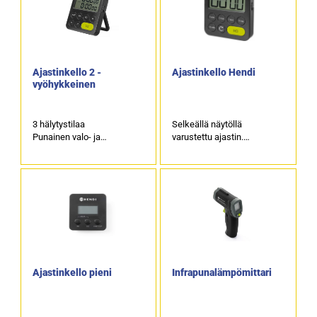
Ajastinkello 2 -
Ajastinkello Hendi
vyöhykkeinen
3 hälytystilaa
Selkeällä näytöllä
Punainen valo- ja
varustettu ajastin.
äänihälytys
Ajastin pystyy laskemaan
Suurin asetusaika: 100 min,
jäljellä olevaa aikaa sekä
mahdollisuus asettaa 2
laskemaan aikaa
erillistä ajastinta
ajanaloittamisesta.
3 hälytyksen
äänenvoimakkuutta: ei
ääntä, hiljainen ääni, kova
ääni.
Tuotekoodi: 5584.
Ajastinkello pieni
Infrapunalämpömittari