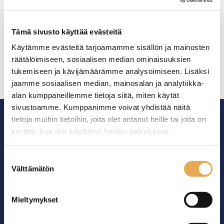
pullotelineyksikkö
pullotelineyksikkö
Restmec Lydia 600
Restmec Lydia 800
Ulkomitat: (l) 600 x (s) 600 x
Ulkomitat: (l) 800 x (s) 600 x
Tämä sivusto käyttää evästeitä
(k) 900 mm.
(k) 900 mm.
Käytämme evästeitä tarjoamamme sisällön ja mainosten
Jääallas kahdella
Jääallas kolmella
välijakajalla.
välijakajalla.
räätälöimiseen, sosiaalisen median ominaisuuksien
Altaan takaosassa
Altaan takaosassa
tukemiseen ja kävijämäärämme analysoimiseen. Lisäksi
irroitettava teline 3 x GN 1/9
irroitettava teline 4 x GN 1/9
jaamme sosiaalisen median, mainosalan ja analytiikka-
astialle.
astialle.
Kalusteen edessä
Kalusteen edessä
alan kumppaneillemme tietoja siitä, miten käytät
pulloteline.
pulloteline.
sivustoamme. Kumppanimme voivat yhdistää näitä
tietoja muihin tietoihin, joita olet antanut heille tai joita on
kerätty, kun olet käyttänyt heidän palvelujaan.
seinajoenpk-myynti.fi/tietosuoja/
Lisätietoja:
Suostumuksen
Ammattikeittiöiden asialla.
Välttämätön
valinta
29 vuoden kokemuksella ympäri Suomen
Mieltymykset
OTA YHTEYTTÄ ›