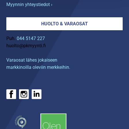
Myynnin yhteystiedot ›
HUOLTO & VARAOSAT
Puh.
044 5147 227
huolto@pkmyynti.fi
Varaosat lähes jokaiseen
markkinoilla oleviin merkkeihin.