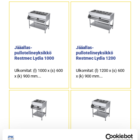
Jääallas-
Jääallas-
pullotelineyksikkö
pullotelineyksikkö
Restmec Lydia 1000
Restmec Lydia 1200
Ulkomitat: (l) 1000 x (s) 600
Ulkomitat: (l) 1200 x (s) 600
x (k) 900 mm.
x (k) 900 mm.
Jääallas neljällä
Jääallas neljällä
välijakajalla.
välijakajalla.
Altaan takaosassa
Altaan takaosassa
irroitettava teline 5 x GN 1/9
irroitettava teline 6 x GN 1/9
astialle.
astialle.
Kalusteen edessä
Kalusteen edessä
pulloteline.
pulloteline.
Jääallas-
Jääallas-