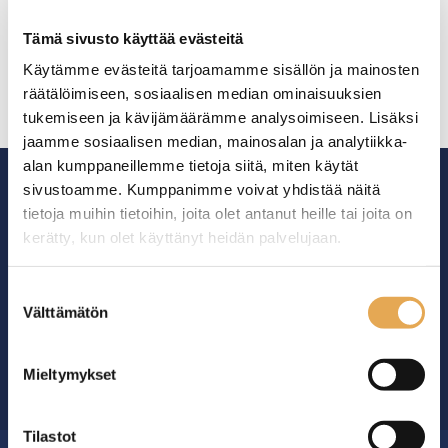
Mattamustaksi pinnoitettu
Sopii useisiin
alumiinipullo ja -pää.
kermasifoneihin
Tämä sivusto käyttää evästeitä
Ei sovellu kuumien
Parasta ennen 5v
kastikkeiden
valmistuspäivästä
Käytämme evästeitä tarjoamamme sisällön ja mainosten
valmistukseen.
räätälöimiseen, sosiaalisen median ominaisuuksien
Mukana toimitetaan: 3
tukemiseen ja kävijämäärämme analysoimiseen. Lisäksi
erilaista polypropeenista
valmistettua suutinta ja
jaamme sosiaalisen median, mainosalan ja analytiikka-
puhdistusharja.
alan kumppaneillemme tietoja siitä, miten käytät
sivustoamme. Kumppanimme voivat yhdistää näitä
tietoja muihin tietoihin, joita olet antanut heille tai joita on
kerätty, kun olet käyttänyt heidän palvelujaan.
Ammattikeittiöiden asialla.
seinajoenpk-myynti.fi/tietosuoja/
Lisätietoja:
Suostumuksen
29 vuoden kokemuksella ympäri Suomen
Välttämätön
valinta
Mieltymykset
OTA YHTEYTTÄ ›
Tilastot