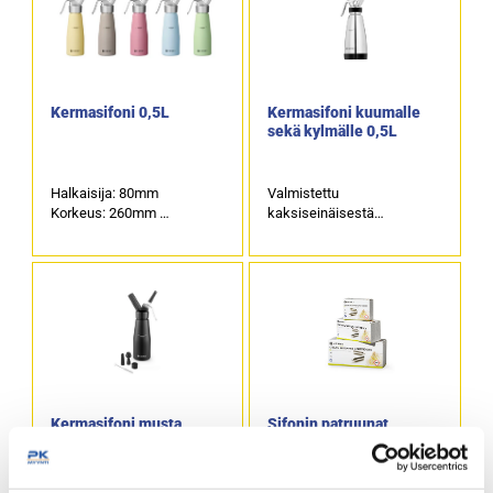
Kermasifoni 0,5L
Kermasifoni kuumalle
sekä kylmälle 0,5L
Halkaisija: 80mm
Valmistettu
Korkeus: 260mm
kaksiseinäisestä
Tilavuus: 0,5L
ruostumattomasta
teräksestä.
Sifoni sopii sekä kuumille
että kylmille kastikkeille.
Kermasifoni musta
Sifonin patruunat