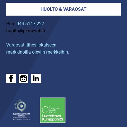
HUOLTO & VARAOSAT
Puh.
044 5147 227
huolto@pkmyynti.fi
Varaosat lähes jokaiseen
markkinoilla oleviin merkkeihin.