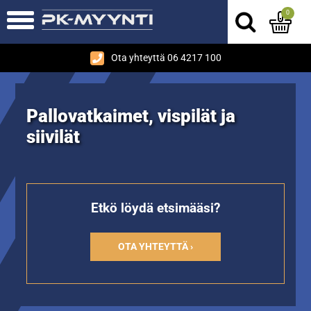
0
Ota yhteyttä 06 4217 100
Pallovatkaimet, vispilät ja
siivilät
Etkö löydä etsimääsi?
OTA YHTEYTTÄ ›