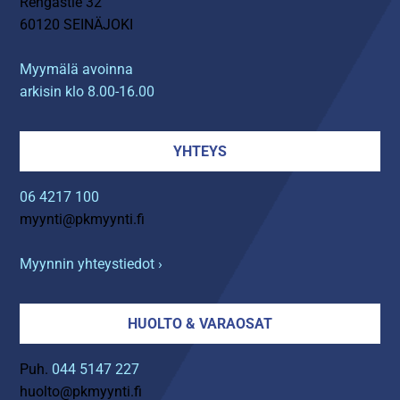
Rengastie 32
60120 SEINÄJOKI
Myymälä avoinna
arkisin klo 8.00-16.00
YHTEYS
06 4217 100
myynti@pkmyynti.fi
Myynnin yhteystiedot ›
HUOLTO & VARAOSAT
Puh.
044 5147 227
huolto@pkmyynti.fi