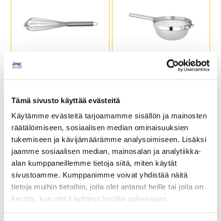
Pallovispilä
Siivilä keitolle ⌀260
Tämä sivusto käyttää evästeitä
8-lankainen
Tiheä verkko sopii
erinomaisesti kirkkaiden
Käytämme evästeitä tarjoamamme sisällön ja mainosten
liemien ja silkkisen
räätälöimiseen, sosiaalisen median ominaisuuksien
pehmeiden keittojen
siivilöintiin
tukemiseen ja kävijämäärämme analysoimiseen. Lisäksi
Voidaan asettaa tukevasti
jaamme sosiaalisen median, mainosalan ja analytiikka-
kulhon tai kattilan päälle
alan kumppaneillemme tietoja siitä, miten käytät
sivustoamme. Kumppanimme voivat yhdistää näitä
tietoja muihin tietoihin, joita olet antanut heille tai joita on
kerätty, kun olet käyttänyt heidän palvelujaan.
Siivilä lankakahvalla
Spiraalivispilä 300mm