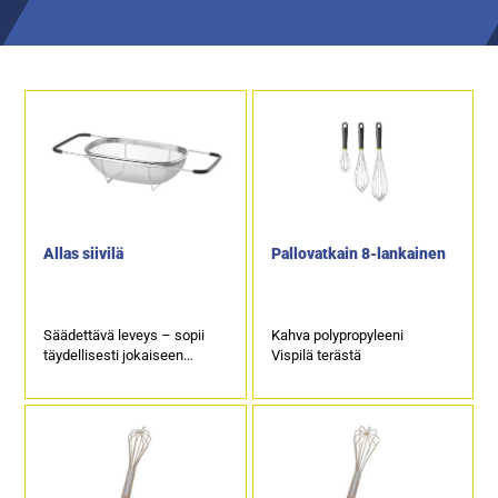
Allas siivilä
Pallovatkain 8-lankainen
Säädettävä leveys – sopii
Kahva polypropyleeni
täydellisesti jokaiseen
Vispilä terästä
pesualtaaseen
Täydellinen työkalu
hedelmien, vihannesten ja
yrttien pesuun
Mitat: 360 x 240 x 115mm