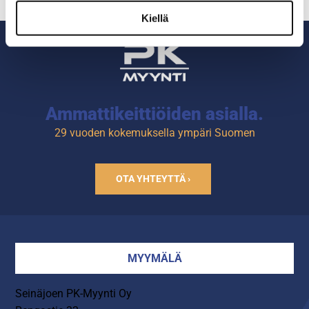
Kiellä
Ammattikeittiöiden asialla.
29 vuoden kokemuksella ympäri Suomen
OTA YHTEYTTÄ ›
MYYMÄLÄ
Seinäjoen PK-Myynti Oy