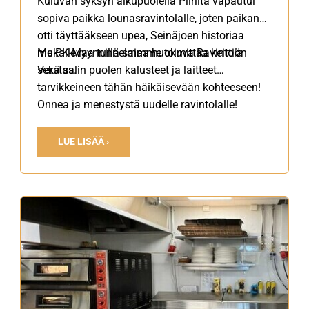
Kuluvan syksyn alkupuolella Piiriltä vapautui
sopiva paikka lounasravintolalle, joten paikan
otti täyttääkseen upea, Seinäjoen historiaa
mukailevaa tunnelmaa huokuva Ravintola
Me PK-Myynnillä saimme toimittaa keittiön
Verstas.
sekä salin puolen kalusteet ja laitteet
tarvikkeineen tähän häikäisevään kohteeseen!
Onnea ja menestystä uudelle ravintolalle!
LUE LISÄÄ ›