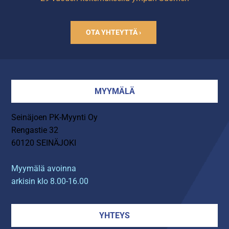
OTA YHTEYTTÄ ›
MYYMÄLÄ
Seinäjoen PK-Myynti Oy
Rengastie 32
60120 SEINÄJOKI
Myymälä avoinna
arkisin klo 8.00-16.00
YHTEYS