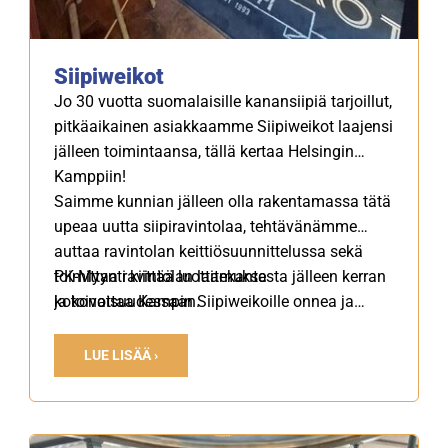
Siipiweikot
Jo 30 vuotta suomalaisille kanansiipiä tarjoillut,
pitkäaikainen asiakkaamme Siipiweikot laajensi
jälleen toimintaansa, tällä kertaa Helsingin
Kamppiin!
Saimme kunnian jälleen olla rakentamassa tätä
upeaa uutta siipiravintolaa, tehtävänämme
auttaa ravintolan keittiösuunnittelussa sekä
toimittaa ravintolan laitekanta
PK-Myynti kiittää luottamuksesta jälleen kerran
kokonaisuudessaan.
ja toivottaa Kampin Siipiweikoille onnea ja
menestystä tuleviin koitoksiin!
LUE LISÄÄ ›