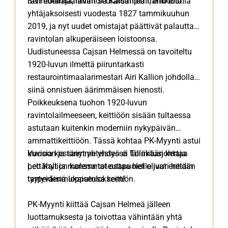
ravintolamaailman seuratuimpia hankkeita.
Sen edeltäjä, ravintola Kaisaniemi, ehti toimia
yhtäjaksoisesti vuodesta 1827 tammikuuhun
2019, ja nyt uudet omistajat päättivät palauttaa
ravintolan alkuperäiseen loistoonsa.
Uudistuneessa Cajsan Helmessä on tavoiteltu
1920-luvun ilmettä piiruntarkasti
restaurointimaalarimestari Airi Kallion johdolla,
siinä onnistuen äärimmäisen hienosti.
Poikkeuksena tuohon 1920-luvun
ravintolailmeeseen, keittiöön sisään tultaessa
astutaan kuitenkin moderniin nykypäivän
ammattikeittiöön. Tässä kohtaa PK-Myynti astui
kuvioon ja saimme yhdessä Toimitusjohtaja
Vuosia kestänyt yhteistyö ei tälläkään kertaa
Leo Kallion kanssa toteuttaa heille juuri heidän
pettänyt ja molemmat osapuolet olivat erittäin
tarpeidenmukaisensa keittiön.
tyytyväisiä lopputulokseen!
PK-Myynti kiittää Cajsan Helmeä jälleen
luottamuksesta ja toivottaa vähintään yhtä