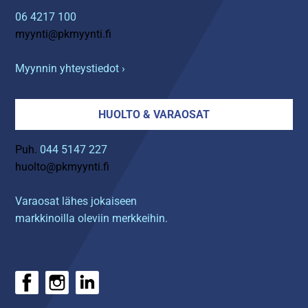
06 4217 100
myynti@pkmyynti.fi
Myynnin yhteystiedot ›
HUOLTO & VARAOSAT
Puh.
044 5147 227
huolto@pkmyynti.fi
Varaosat lähes jokaiseen
markkinoilla oleviin merkkeihin.