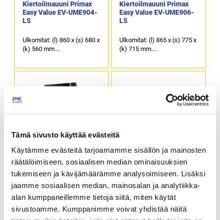
Kiertoilmauuni Primax
Kiertoilmauuni Primax
Easy Value EV-UME904-
Easy Value EV-UME906-
LS
LS
Ulkomitat: (l) 860 x (s) 680 x
Ulkomitat: (l) 865 x (s) 775 x
(k) 560 mm.
(k) 715 mm.
Sähköteho: 6,5 kW / 400 V.
Sähköteho: 7,9 kW / 400 V.
Kapasiteetti: 4 x GN 1/1
Kapasiteetti: 6 x GN 1/1
astia. Johdeväli 75 mm.
astia. Johdeväli 75 mm.
Käy myös 600 x 400 mm
Käy myös 600 x 400 mm
mitoitetut leipomopellit.
mitoitetut leipomopellit.
Tuotekoodi: 968.
Tuotekoodi: 981.
Tämä sivusto käyttää evästeitä
Kiertoilmauuni Primax
Kiertoilmauuni Roller
Käytämme evästeitä tarjoamamme sisällön ja mainosten
Easy Value EV-UME910-
Grill FC 380 TQ,
LS
grillivastuksella ja
räätälöimiseen, sosiaalisen median ominaisuuksien
infrapunavastuksella
tukemiseen ja kävijämäärämme analysoimiseen. Lisäksi
Ulkomitat: (l) 865 x (s) 775 x
Ulkomitat: (l) 550 x (s) 550 x
jaamme sosiaalisen median, mainosalan ja analytiikka-
(k) 1015 mm.
(k) 355 mm.
alan kumppaneillemme tietoja siitä, miten käytät
Sähköteho: 11,8 kW / 400 V.
Sähköteho: 2,6 kW / 230 V.
Kapasiteetti: 10 x GN 1/1
Kammion sisämitat: (l) 415
sivustoamme. Kumppanimme voivat yhdistää näitä
astia. Johdeväli 75 mm.
x (s) 350 x (k) 265 mm.