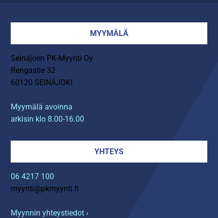
MYYMÄLÄ
Seinäjoen PK-Myynti Oy
Rengastie 32
60120 SEINÄJOKI
Myymälä avoinna
arkisin klo 8.00-16.00
YHTEYS
06 4217 100
myynti@pkmyynti.fi
Myynnin yhteystiedot ›