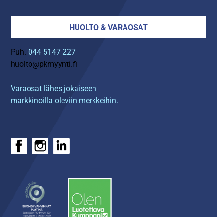
HUOLTO & VARAOSAT
Puh.
044 5147 227
huolto@pkmyynti.fi
Varaosat lähes jokaiseen
markkinoilla oleviin merkkeihin.