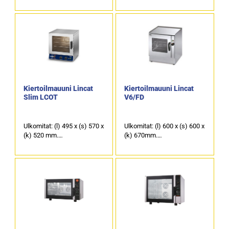
Sähköteho 3,5kW / 230V
Kapasiteetti: 4 x GN-astia
1/2.
Vakiovarusteena mukana 2
kpl uuniritilöitä.
Tuotekoodi: 984.
Kiertoilmauuni Lincat
Kiertoilmauuni Lincat
Slim LCOT
V6/FD
Ulkomitat: (l) 495 x (s) 570 x
Ulkomitat: (l) 600 x (s) 600 x
(k) 520 mm.
(k) 670mm.
Sähköteho: 2,5 kW / 230 V.
Sähköteho: 3,0kW / 230 V.
Kapasiteetti: 4 x GN-astia
Vakiona mukana 2 kpl
2/3.
ritilöitä.
Vakiovarusteena mukana 2
Ritilän päällä voi käyttää GN
kpl uuniritilöitä.
2/3 astiaa.
Tuotekoodi:
Tuotekoodi: 900.