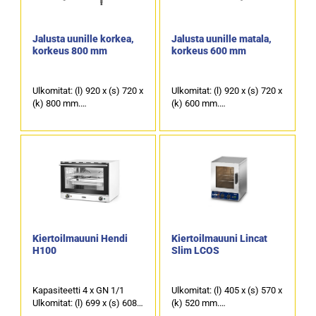
Jalusta uunille korkea,
Jalusta uunille matala,
korkeus 800 mm
korkeus 600 mm
Ulkomitat: (l) 920 x (s) 720 x
Ulkomitat: (l) 920 x (s) 720 x
(k) 800 mm.
(k) 600 mm.
Alla oikealla puolella johteet
Alla oikealla puolella johteet
GN 1/1 astioille.
GN 1/1 astioille.
Alla vasemmalla puolella
Alla vasemmalla puolella
johteet 600 x 400 mm
johteet 600 x 400 mm
leipomopelleille.
leipomopelleille.
Tuotekoodi: 922.
Tuotekoodi: 923.
Kiertoilmauuni Hendi
Kiertoilmauuni Lincat
H100
Slim LCOS
Kapasiteetti 4 x GN 1/1
Ulkomitat: (l) 405 x (s) 570 x
Ulkomitat: (l) 699 x (s) 608 x
(k) 520 mm.
(k) 550mm
Sähköteho: 2,5 kW / 230 V.