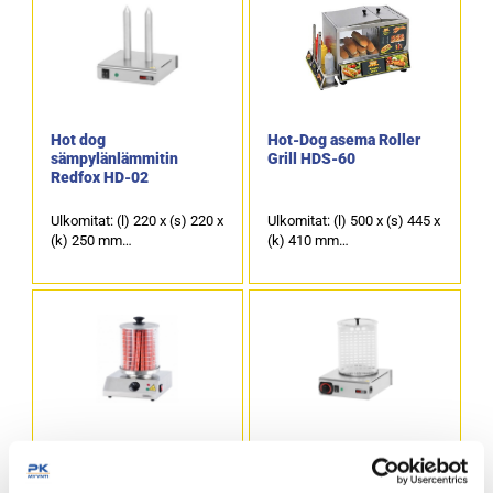
Hot dog
Hot-Dog asema Roller
sämpylänlämmitin
Grill HDS-60
Redfox HD-02
Ulkomitat: (l) 220 x (s) 220 x
Ulkomitat: (l) 500 x (s) 445 x
(k) 250 mm
(k) 410 mm
Sähköteho: 0,1 kW / 230 V.
Sähköliitäntä: 1,0 KW / 230
Kahdella sämpylätapilla.
V.
Sämpylänlämmittimessä
Esilämmitys 30 minuuttia,
tulee käyttää ehjiä
jonka jälkeen 60 Hot Dogia
sämpylöitä (ei halkaistuja).
/ tunti.
Tuotekoodi: 741.
Tuotekoodi: 757.
Makkarahöyrystin
Makkarahöyrystin
Casselin CMH2B
Redfox PKN