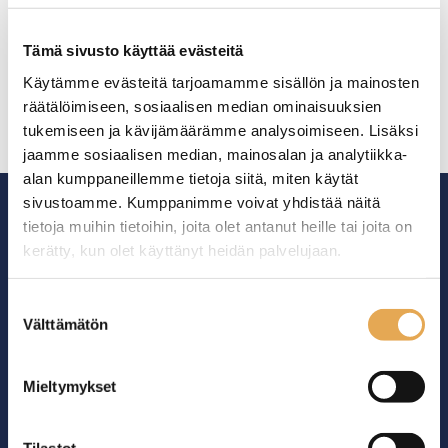
Ulkomitat: (l) 260 x (s) 310 x
Ulkomitat: (l) 260 x (s) 300 x
Tämä sivusto käyttää evästeitä
(k) 406 mm.
(k) 350 mm.
Sähköteho: 350 W / 230 V.
Sähköteho: 1,0 kW / 230 V.
Käytämme evästeitä tarjoamamme sisällön ja mainosten
Varustettu ritiläkorilla.
2-osainen ritiläkori
räätälöimiseen, sosiaalisen median ominaisuuksien
Lasisylinterillä.
ruostumatonta terästä.
Tuotekoodi: 987.
Pyrex-lasisylinteri.
tukemiseen ja kävijämäärämme analysoimiseen. Lisäksi
Tuotekoodi: 708.
jaamme sosiaalisen median, mainosalan ja analytiikka-
alan kumppaneillemme tietoja siitä, miten käytät
sivustoamme. Kumppanimme voivat yhdistää näitä
tietoja muihin tietoihin, joita olet antanut heille tai joita on
kerätty, kun olet käyttänyt heidän palvelujaan.
seinajoenpk-myynti.fi/tietosuoja/
Lisätietoja:
Ammattikeittiöiden asialla.
Suostumuksen
Välttämätön
valinta
29 vuoden kokemuksella ympäri Suomen
Mieltymykset
OTA YHTEYTTÄ ›