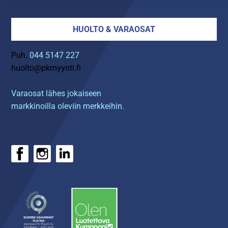
HUOLTO & VARAOSAT
Puh.
044 5147 227
huolto@pkmyynti.fi
Varaosat lähes jokaiseen
markkinoilla oleviin merkkeihin.