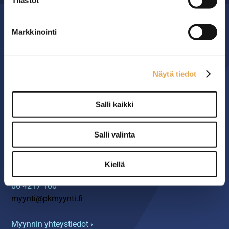
Tilastot
Markkinointi
MYYMÄLÄ
Seinäjoen PK-Myynti Oy
Näytä tiedot
Rengastie 32
60120 SEINÄJOKI
Salli kaikki
Myymälä avoinna
arkisin klo 8.00-16.00
Salli valinta
YHTEYS
Kiellä
06 4217 100
myynti@pkmyynti.fi
Myynnin yhteystiedot ›