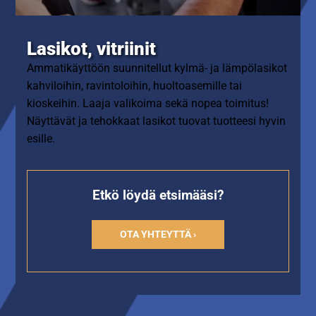
Lasikot, vitriinit
Ammatikäyttöön suunnitellut kylmä- ja lämpölasikot
kahviloihin, ravintoloihin, huoltoasemille tai
kioskeihin. Laaja valikoima sekä nopea toimitus!
Näyttävät ja tehokkaat lasikot tuovat tuotteesi hyvin
esille.
Etkö löydä etsimääsi?
OTA YHTEYTTÄ ›