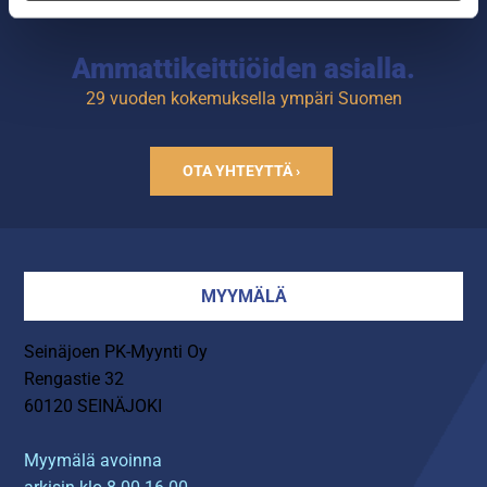
Ammattikeittiöiden asialla.
29 vuoden kokemuksella ympäri Suomen
OTA YHTEYTTÄ ›
MYYMÄLÄ
Seinäjoen PK-Myynti Oy
Rengastie 32
60120 SEINÄJOKI
Myymälä avoinna