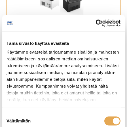
Avolasikot
Tämä sivusto käyttää evästeitä
Käytämme evästeitä tarjoamamme sisällön ja mainosten
räätälöimiseen, sosiaalisen median ominaisuuksien
tukemiseen ja kävijämäärämme analysoimiseen. Lisäksi
jaamme sosiaalisen median, mainosalan ja analytiikka-
alan kumppaneillemme tietoja siitä, miten käytät
sivustoamme. Kumppanimme voivat yhdistää näitä
tietoja muihin tietoihin, joita olet antanut heille tai joita on
kerätty, kun olet käyttänyt heidän palvelujaan.
Kylmälasikot
seinajoenpk-myynti.fi/tietosuoja/
Lisätietoja:
Suostumuksen
Välttämätön
valinta