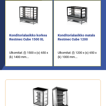
Konditorialasikko korkea
Konditorialasikko matala
Restmec Cube 1500 XL
Restmec Cube 1200
Ulkomitat: (l) 1500 x (s) 650 x
Ulkomitat: (l) 1200 x (s) 650 x
(k) 1400 mm.
(k) 1000 mm.
4 kpl säädettäviä lasitasoja +
2 kpl säädettäviä lasitasoja +
pohjataso.
pohjataso.
Lasikossa LED-valaistus.
Lasikossa LED-valaistus.
Takana myyjän puolella
Takana myyjän puolella
liukuovet.
liukuovet.