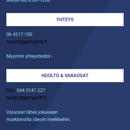
arkisin klo 8.00-16.00
YHTEYS
06 4217 100
myynti@pkmyynti.fi
Myynnin yhteystiedot ›
HUOLTO & VARAOSAT
Puh.
044 5147 227
huolto@pkmyynti.fi
Varaosat lähes jokaiseen
markkinoilla oleviin merkkeihin.