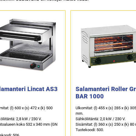
lamanteri Lincat AS3
Salamanteri Roller Gri
BAR 1000
itat: (l) 600 x (s) 472 x (k) 500
Ulkomitat: (l) 455 x (s) 285 x (k) 30
mm.
liitäntä: 2,8 kW / 230 V.
Sähköliitäntä: 2,0 kW / 230 V.
toalueen koko 532 x 340 mm (GN
Sisämitat: (l) 360 x (s) 250 x (k) 8
Tuotekoodi: 500.
ekoodi: 506.