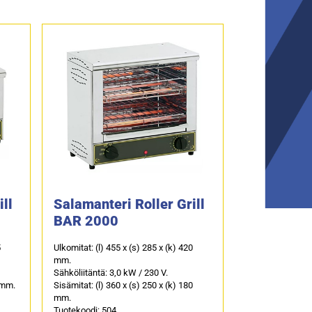
ll
Salamanteri Roller Grill
BAR 2000
5
Ulkomitat: (l) 455 x (s) 285 x (k) 420
mm.
Sähköliitäntä: 3,0 kW / 230 V.
0 mm.
Sisämitat: (l) 360 x (s) 250 x (k) 180
mm.
Tuotekoodi: 504.