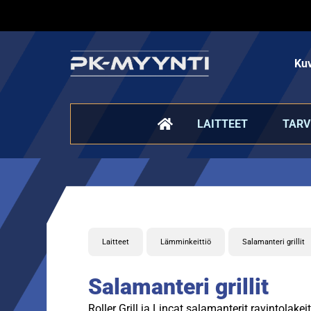
Kuv
LAITTEET
TARV
Laitteet
Lämminkeittiö
Salamanteri grillit
Salamanteri grillit
Roller Grill ja Lincat salamanterit ravintolakei