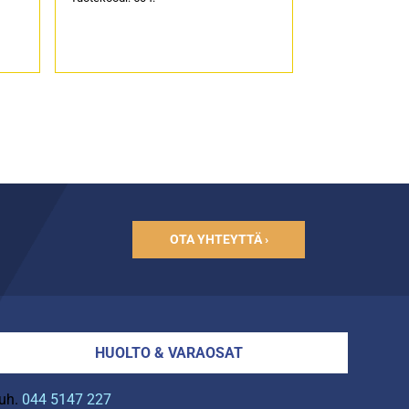
OTA YHTEYTTÄ ›
HUOLTO & VARAOSAT
uh.
044 5147 227