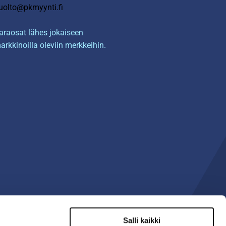
uolto@pkmyynti.fi
araosat lähes jokaiseen
arkkinoilla oleviin merkkeihin.
Salli kaikki