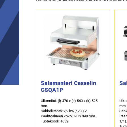
Salamanteri Casselin
Sa
CSQA1P
Ulkomitat: (l) 470 x (s) 540 x (k) 525
Ulkom
mm.
mm.
Sähköliitäntä: 2,2 kW / 230 V.
Sähkö
Paahtoalueen koko 390 x 340 mm.
Paah
Tuotekoodi: 1052.
1/1).
Tuot