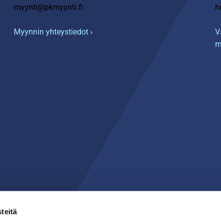
myynti@pkmyynti.fi
h
Myynnin yhteystiedot ›
V
m
teitä