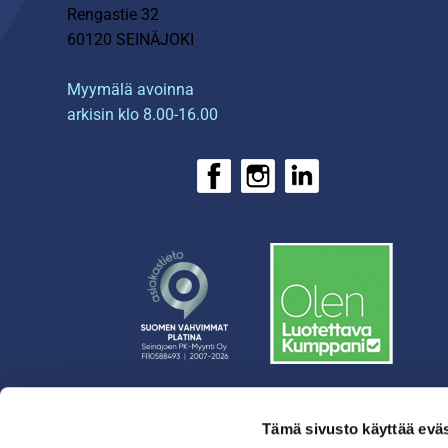
Rengastie 32
60120 SEINÄJOKI
Myymälä avoinna
arkisin klo 8.00-16.00
Tämä sivusto käyttää eväs
› Rahoitus