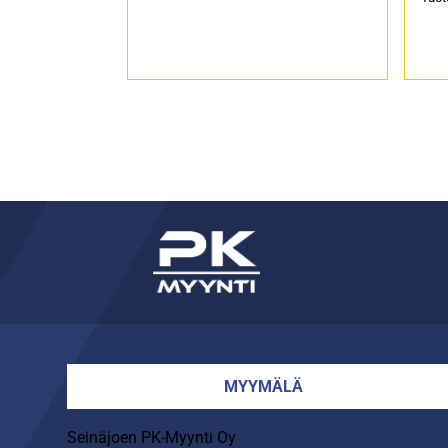
MYYMÄLÄ
Seinäjoen PK-Myynti Oy