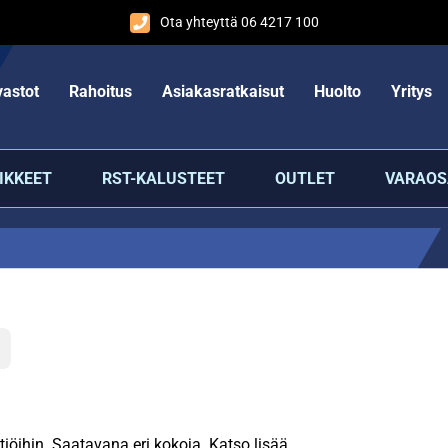
Ota yhteyttä 06 4217 100
astot
Rahoitus
Asiakasratkaisut
Huolto
Yritys
IKKEET
RST-KALUSTEET
OUTLET
VARAOS
ttiöihin. Saatavana eri kokoja. Katso lisää.