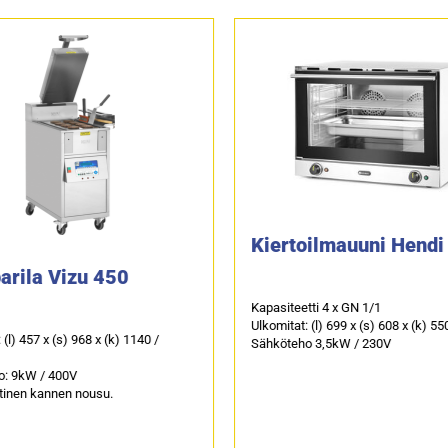
Kiertoilmauuni Hend
arila Vizu 450
Kapasiteetti 4 x GN 1/1
Ulkomitat: (l) 699 x (s) 608 x (k) 
 (l) 457 x (s) 968 x (k) 1140 /
Sähköteho 3,5kW / 230V
o: 9kW / 400V
inen kannen nousu.