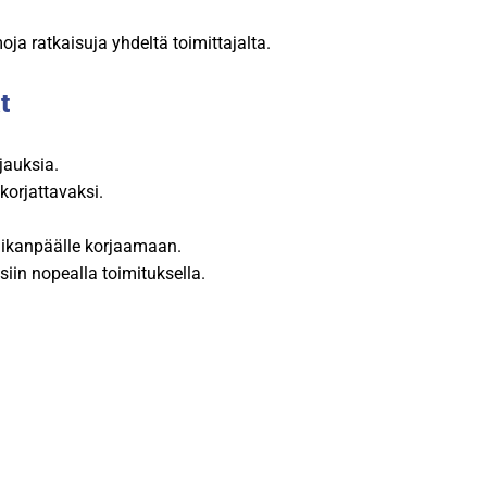
oja ratkaisuja yhdeltä toimittajalta.
t
jauksia.
korjattavaksi.
paikanpäälle korjaamaan.
iin nopealla toimituksella.