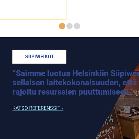
SIIPIWEIKOT
”Saimme luotua Helsinkiin Siipiweik
sellaisen laitekokonaisuuden, että
rajoitu resurssien puuttumiseen.”
KATSO REFERENSSIT ›