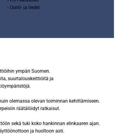
› Uunit- ja liedet
ittiöihin ympäri Suomen.
a, suurtalouskeittiöitä ja
tiöympäristöjä.
en kuin olemassa olevan toiminnan kehittämiseen.
peisiin räätälöidyt ratkaisut.
ttöön sekä tuki koko hankinnan elinkaaren ajan.
äyttöönottoon ja huoltoon asti.