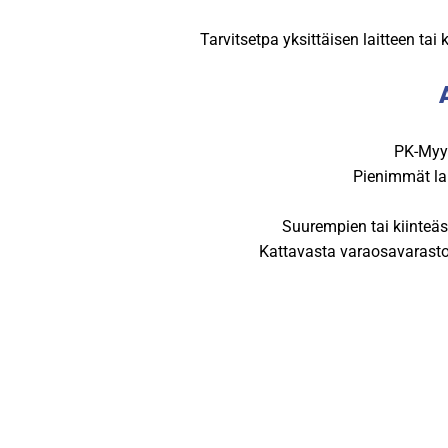
Tarvitsetpa yksittäisen laitteen tai
PK-Myyn
Pienimmät lai
Suurempien tai kiinteäs
Kattavasta varaosavarastos