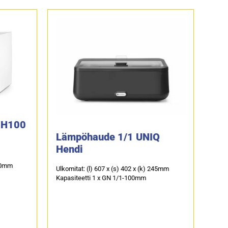
i H100
Lämpöhaude 1/1 UNIQ
Yh
Hendi
Ea
HS
550mm
Ulkomitat: (l) 607 x (s) 402 x (k) 245mm
Kapasiteetti 1 x GN 1/1-100mm
Ulkom
Sähkö
Kapas
Käy 
leipo