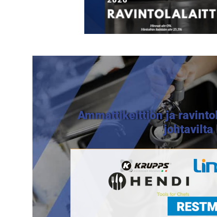
Ammattikeittiön ja ravinto
johtavilt