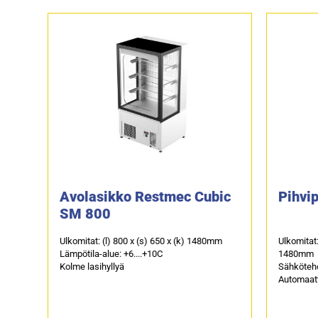
5,
Avolasikko Restmec Cubic
Pihvip
SM 800
Ulkomitat: (l) 800 x (s) 650 x (k) 1480mm
Ulkomitat:
Lämpötila-alue: +6....+10C
1480mm
Kolme lasihyllyä
Sähköteh
Automaatt