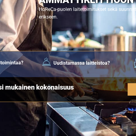
HoReCa-puolen laitetoimitukset sekä suunnit
erikseen.
stoimintaa?
Uudistamassa laitteistoa?
esi mukainen kokonaisuus