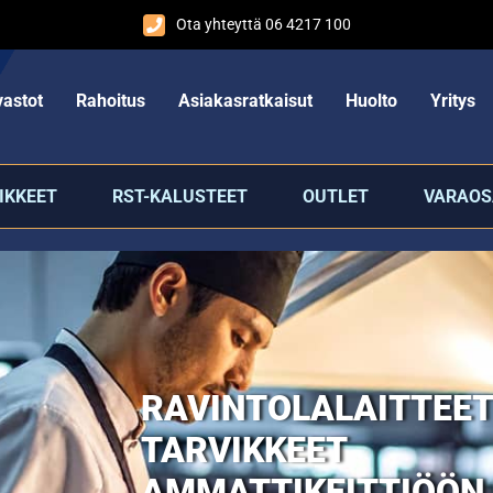
Ota yhteyttä 06 4217 100
astot
Rahoitus
Asiakasratkaisut
Huolto
Yritys
IKKEET
RST-KALUSTEET
OUTLET
VARAOS
RAVINTOLALAITTEET
TARVIKKEET
AMMATTIKEITTIÖÖN