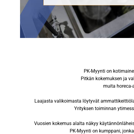
PK-Myynti on kotimainen
Pitkän kokemuksen ja vahv
muita horeca-a
Laajasta valikoimasta löytyvät ammattikeittiöla
Yrityksen toiminnan ytimessä 
Vuosien kokemus alalta näkyy käytännönläheisen
PK-Myynti on kumppani, jonka k