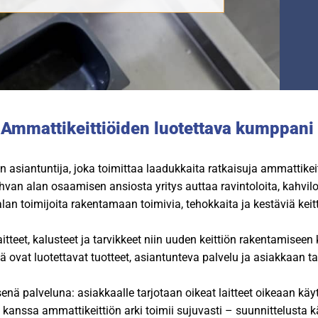
Ammattikeittiöiden luotettava kumppani
 asiantuntija, joka toimittaa laadukkaita ratkaisuja ammattike
an alan osaamisen ansiosta yritys auttaa ravintoloita, kahviloit
lan toimijoita rakentamaan toimivia, tehokkaita ja kestäviä keit
itteet, kalusteet ja tarvikkeet niin uuden keittiön rakentamise
ovat luotettavat tuotteet, asiantunteva palvelu ja asiakkaan tar
ä palveluna: asiakkaalle tarjotaan oikeat laitteet oikeaan käy
anssa ammattikeittiön arki toimii sujuvasti – suunnittelusta k