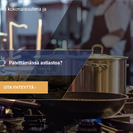
telu kokonaisuutena ja
Päivittämässä astiastoa?
OTA YHTEYTTÄ ›