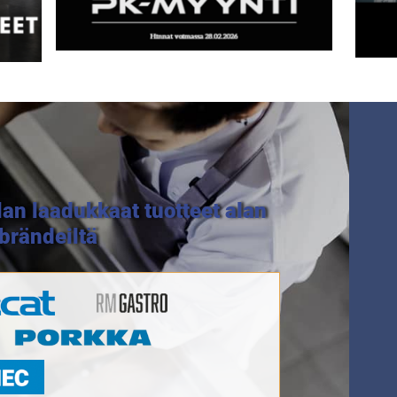
lan laadukkaat tuotteet alan
a brändeiltä