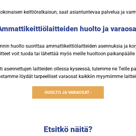
 kokonaisen keittiöratkaisun, saat asiantuntevaa palvelua ja varm
Ammattikeittiölaitteiden huolto ja varaosa
nin huolto suorittaa ammattikeittiölaitteiden asennuksia ja kor
tteet voit tuoda tai lähettää myös meille huoltoon paikanpäälle 
ti asennettujen laitteiden ollessa kyseessä, tulemme ne Teille 
tamme löydät tarpeelliset varaosat kaikkiin myymiimme laitteis
HUOLTO JA VARAOSAT ›
Etsitkö näitä?