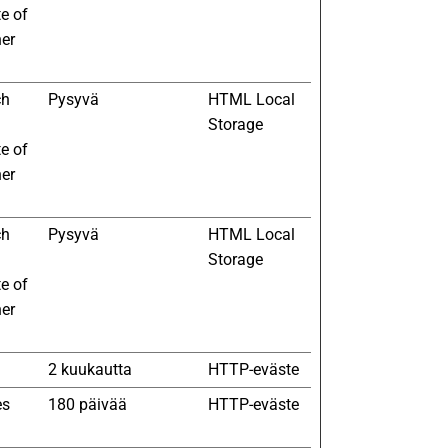
te of
her
ch
Pysyvä
HTML Local
Storage
te of
her
ch
Pysyvä
HTML Local
Storage
te of
her
2 kuukautta
HTTP-eväste
es
180 päivää
HTTP-eväste