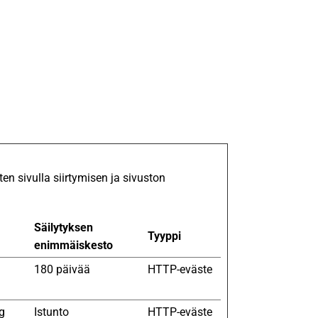
n sivulla siirtymisen ja sivuston
Säilytyksen
Tyyppi
enimmäiskesto
d
180 päivää
HTTP-eväste
ng
Istunto
HTTP-eväste