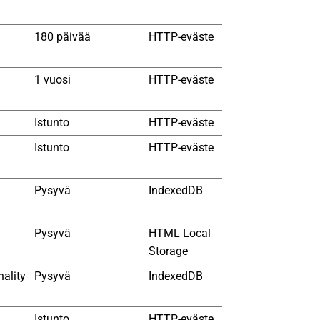
d
180 päivää
HTTP-eväste
1 vuosi
HTTP-eväste
Istunto
HTTP-eväste
d
Istunto
HTTP-eväste
d
Pysyvä
IndexedDB
Pysyvä
HTML Local
Storage
nality
Pysyvä
IndexedDB
Istunto
HTTP-eväste