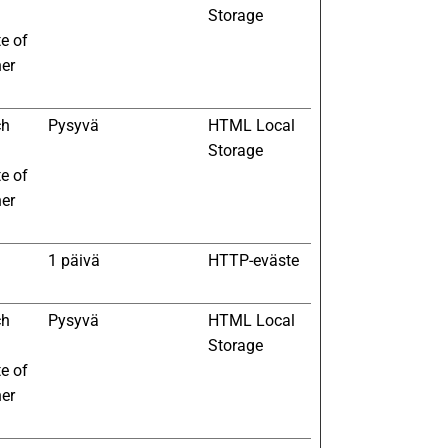
Storage
te of
her
ch
Pysyvä
HTML Local
Storage
te of
her
d
1 päivä
HTTP-eväste
ch
Pysyvä
HTML Local
Storage
te of
her