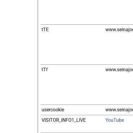
tTE
www.seinajoe
tTf
www.seinajoe
usercookie
www.seinajoe
VISITOR_INFO1_LIVE
YouTube