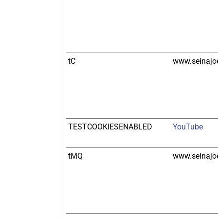
tC
www.seinajoe
TESTCOOKIESENABLED
YouTube
tMQ
www.seinajoe