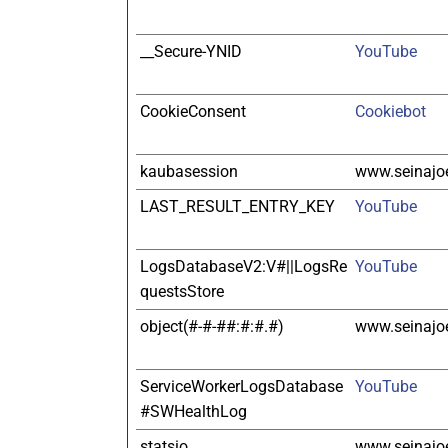
__Secure-YNID
YouTube
CookieConsent
Cookiebot
kaubasession
www.seinajoe
LAST_RESULT_ENTRY_KEY
YouTube
LogsDatabaseV2:V#||LogsRe
YouTube
questsStore
object(#-#-##:#:#.#)
www.seinajoe
ServiceWorkerLogsDatabase
YouTube
#SWHealthLog
statsio
www.seinajoe