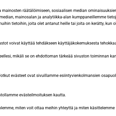
a mainosten räätälöimiseen, sosiaalisen median ominaisuuksi
median, mainosalan ja analytiikka-alan kumppaneillemme tietoj
n tietoihin, joita olet antanut heille tai joita on kerätty, kun 
 sivustot voivat käyttää tehdäkseen käyttäjäkokemuksesta tehok
teellesi, mikäli se on ehdottoman tärkeää sivuston toiminnan 
 Jotkut evästeet ovat sivuillamme esiintyvienkolmansien osapuol
ustollamme evästeilmoituksen kautta.
lemme, miten voit ottaa meihin yhteyttä ja miten käsittelemme h