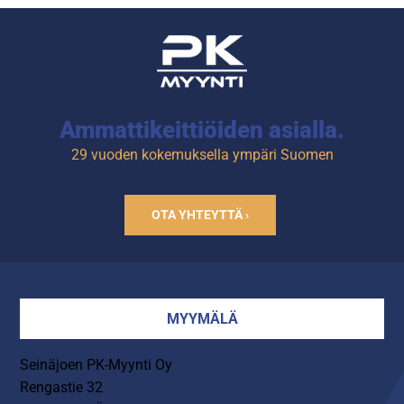
Ammattikeittiöiden asialla.
29 vuoden kokemuksella ympäri Suomen
OTA YHTEYTTÄ ›
MYYMÄLÄ
Seinäjoen PK-Myynti Oy
Rengastie 32