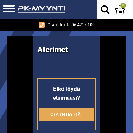
0
Ota yhteyttä 06 4217 100
Aterimet
Etkö löydä
etsimääsi?
OTA YHTEYTTÄ ›