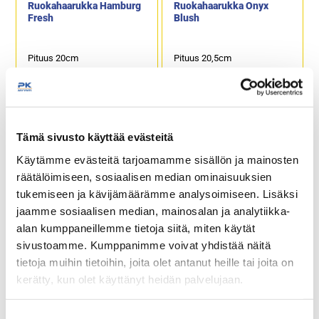
Ruokahaarukka Hamburg
Ruokahaarukka Onyx
Fresh
Blush
Pituus 20cm
Pituus 20,5cm
Tämä sivusto käyttää evästeitä
Käytämme evästeitä tarjoamamme sisällön ja mainosten
räätälöimiseen, sosiaalisen median ominaisuuksien
Ruokahaarukka Slate
Ruokalusikka Alex
tukemiseen ja kävijämäärämme analysoimiseen. Lisäksi
jaamme sosiaalisen median, mainosalan ja analytiikka-
alan kumppaneillemme tietoja siitä, miten käytät
Pituus 20cm
Pituus 21cm
sivustoamme. Kumppanimme voivat yhdistää näitä
tietoja muihin tietoihin, joita olet antanut heille tai joita on
kerätty, kun olet käyttänyt heidän palvelujaan.
seinajoenpk-myynti.fi/tietosuoja/
Lisätietoja:
Suostumuksen