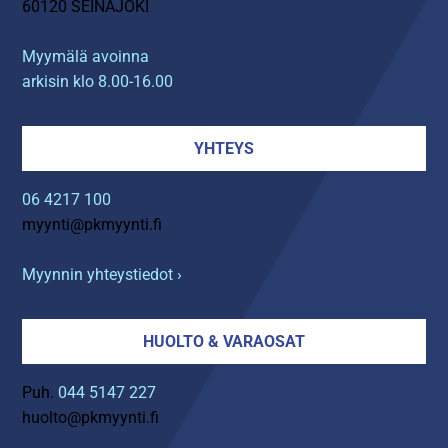
60120 SEINÄJOKI
Myymälä avoinna
arkisin klo 8.00-16.00
YHTEYS
06 4217 100
myynti@pkmyynti.fi
Myynnin yhteystiedot ›
HUOLTO & VARAOSAT
Puh.
044 5147 227
huolto@pkmyynti.fi