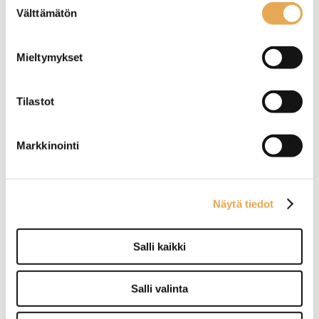
Välttämätön
valinta
Ruokalusikka Hamburg
Ruokalusikka Hamburg
Mieltymykset
Fresh
Tilastot
Pituus 19,5cm
Pituus 19,5cm
Markkinointi
Näytä tiedot
Ruokalusikka Onyx Blush
Ruokalusikka Slate
Salli kaikki
Salli valinta
Pituus 20cm
Pituus 20cm