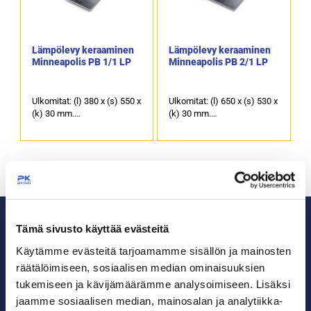
Lämpölevy keraaminen
Lämpölevy keraaminen
Minneapolis PB 1/1 LP
Minneapolis PB 2/1 LP
Ulkomitat: (l) 380 x (s) 550 x
Ulkomitat: (l) 650 x (s) 530 x
(k) 30 mm.
(k) 30 mm.
Sähköteho: 0,23 kW / 230 V.
Sähköteho: 0,5 kW / 230 V.
Käytettävissä oleva
Käytettävissä oleva
lämpöalue (l) 324 x (s) 400
lämpöalue (l) 605 x (s) 485
mm.
mm.
Lämpötilan säätö +65°C…
Lämpötilan säätö +65°C…
+105°.
+105°.
Paino: 3,5 kg.
Paino: 7,6 kg.
Tuotekoodi: 731.
Tuotekoodi: 770.
Tämä sivusto käyttää evästeitä
Käytämme evästeitä tarjoamamme sisällön ja mainosten
räätälöimiseen, sosiaalisen median ominaisuuksien
tukemiseen ja kävijämäärämme analysoimiseen. Lisäksi
Ammattikeittiöiden asialla.
jaamme sosiaalisen median, mainosalan ja analytiikka-
29 vuoden kokemuksella ympäri Suomen