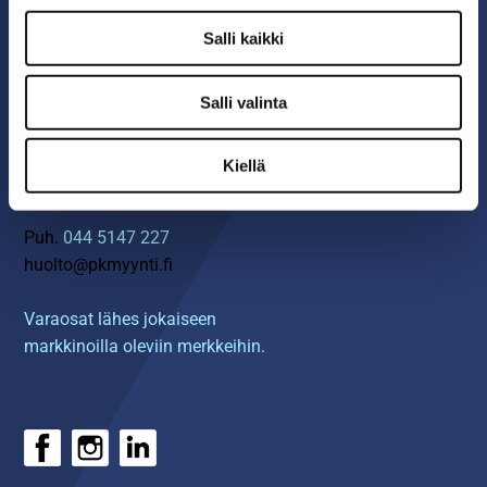
06 4217 100
Salli kaikki
myynti@pkmyynti.fi
Salli valinta
Myynnin yhteystiedot ›
Kiellä
HUOLTO & VARAOSAT
Puh.
044 5147 227
huolto@pkmyynti.fi
Varaosat lähes jokaiseen
markkinoilla oleviin merkkeihin.