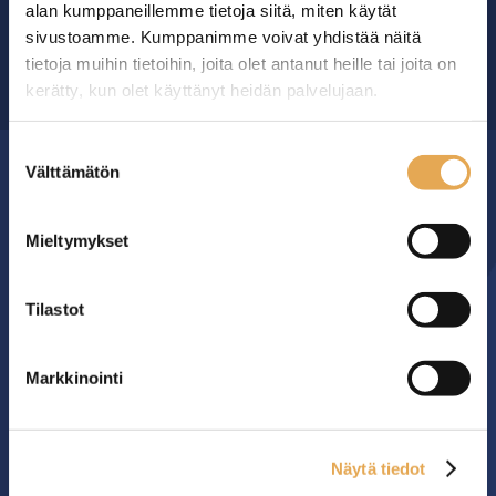
alan kumppaneillemme tietoja siitä, miten käytät
sivustoamme. Kumppanimme voivat yhdistää näitä
tietoja muihin tietoihin, joita olet antanut heille tai joita on
OTA YHTEYTTÄ ›
kerätty, kun olet käyttänyt heidän palvelujaan.
seinajoenpk-myynti.fi/tietosuoja/
Lisätietoja:
Suostumuksen
Välttämätön
valinta
MYYMÄLÄ
Mieltymykset
Seinäjoen PK-Myynti Oy
Rengastie 32
Tilastot
60120 SEINÄJOKI
Myymälä avoinna
Markkinointi
arkisin klo 8.00-16.00
YHTEYS
Näytä tiedot