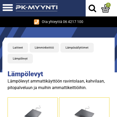
0
Ota yhteyttä 06 4217 100
Laitteet
Lämminkeittiö
Lämpösäilyttimet
Lämpölevyt
Lämpölevyt
Lämpölevyt ammattikäyttöön ravintolaan, kahvilaan,
pitopalveluun ja muihin ammattikeittiöihin.