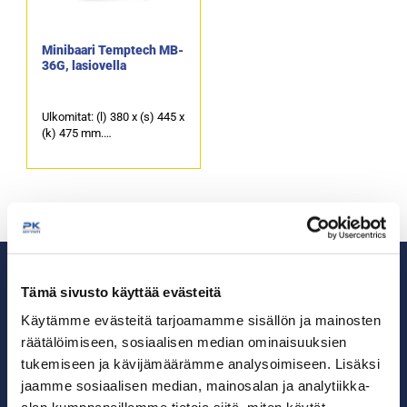
Minibaari Temptech MB-
36G, lasiovella
Ulkomitat: (l) 380 x (s) 445 x
(k) 475 mm.
Sähköteho: 65 W /220-240
V.
Tilavuus 30 litraa.
Säädettävä hylly 1 kpl.
Äänitaso 23dB.
Tämä sivusto käyttää evästeitä
Käytämme evästeitä tarjoamamme sisällön ja mainosten
räätälöimiseen, sosiaalisen median ominaisuuksien
Ammattikeittiöiden asialla.
tukemiseen ja kävijämäärämme analysoimiseen. Lisäksi
jaamme sosiaalisen median, mainosalan ja analytiikka-
29 vuoden kokemuksella ympäri Suomen