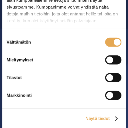
alan kumppaneillemme tietoja siitä, miten käytät
sivustoamme. Kumppanimme voivat yhdistää näitä
OTA YHTEYTTÄ ›
tietoja muihin tietoihin, joita olet antanut heille tai joita on
kerätty, kun olet käyttänyt heidän palvelujaan.
seinajoenpk-myynti.fi/tietosuoja/
Lisätietoja:
Suostumuksen
Välttämätön
valinta
MYYMÄLÄ
Mieltymykset
Seinäjoen PK-Myynti Oy
Rengastie 32
60120 SEINÄJOKI
Tilastot
Myymälä avoinna
Markkinointi
arkisin klo 8.00-16.00
YHTEYS
Näytä tiedot