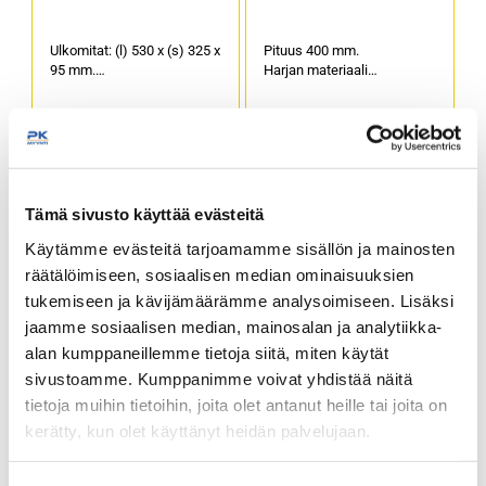
Ulkomitat: (l) 530 x (s) 325 x
Pituus 400 mm.
95 mm.
Harjan materiaali
Materiaali Polyeteeni.
valkofiiberi.
Tuotekoodi: 4448.
Tuotekoodi 4169.
Tämä sivusto käyttää evästeitä
Käytämme evästeitä tarjoamamme sisällön ja mainosten
räätälöimiseen, sosiaalisen median ominaisuuksien
Välinekori, 8 lokeroa
Välinesuppilo rst, 1-
osainen
tukemiseen ja kävijämäärämme analysoimiseen. Lisäksi
jaamme sosiaalisen median, mainosalan ja analytiikka-
alan kumppaneillemme tietoja siitä, miten käytät
Ulkomitat (l) 430 x (s) 210 x
Suppilon koko (halk.) 100 x
(k) 155 mm.
(k) 135 mm.
sivustoamme. Kumppanimme voivat yhdistää näitä
Yhden lokeron koko (l) 87 x
Materiaaliruostumaton
tietoja muihin tietoihin, joita olet antanut heille tai joita on
(s) 87 x (k) 110 mm.
teräs.
kerätty, kun olet käyttänyt heidän palvelujaan.
Materiaali polypropyleeni.
Tuotekoodi 4298.
Varustettu kahvoilla.
Tuotekoodi 4164.
seinajoenpk-myynti.fi/tietosuoja/
Lisätietoja: