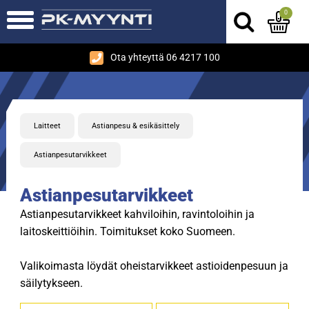
0
Ota yhteyttä 06 4217 100
Laitteet
Astianpesu & esikäsittely
Astianpesutarvikkeet
Astianpesutarvikkeet
Astianpesutarvikkeet kahviloihin, ravintoloihin ja
laitoskeittiöihin. Toimitukset koko Suomeen.
Valikoimasta löydät oheistarvikkeet astioidenpesuun ja
säilytykseen.