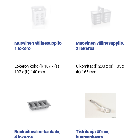
Muovinen välinesuppilo,
Muovinen välinesuppilo,
1 lokero
2 lokeroa
Lokeron koko (l) 107 x (s)
Ulkomitat (l) 200 x (s) 105 x
107 x (k) 140 mm.
(k) 165 mm.
Materiaalipolypropyleeni.
Yhden lokeron koko (l) 85 x
Tuotekoodi 4297.
(s) 85 x (k) 115 mm.
Materiaalipolypropyleeni.
Varustettu kahvalla.
Tuotekoodi 4470.
Ruokailuvälinekaukalo,
Tiskiharja 40 cm,
4 lokeroa
kuumankesto