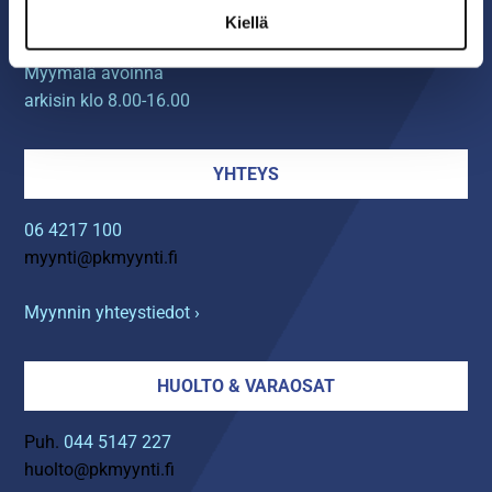
60120 SEINÄJOKI
Kiellä
Myymälä avoinna
arkisin klo 8.00-16.00
YHTEYS
06 4217 100
myynti@pkmyynti.fi
Myynnin yhteystiedot ›
HUOLTO & VARAOSAT
Puh.
044 5147 227
huolto@pkmyynti.fi