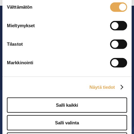
Suostumuksen
Välttämätön
valinta
Mieltymykset
Tilastot
Ammattikeittiöiden asialla.
29 vuoden kokemuksella ympäri Suomen
Markkinointi
OTA YHTEYTTÄ ›
Näytä tiedot
Salli kaikki
MYYMÄLÄ
Salli valinta
Seinäjoen PK-Myynti Oy
Rengastie 32