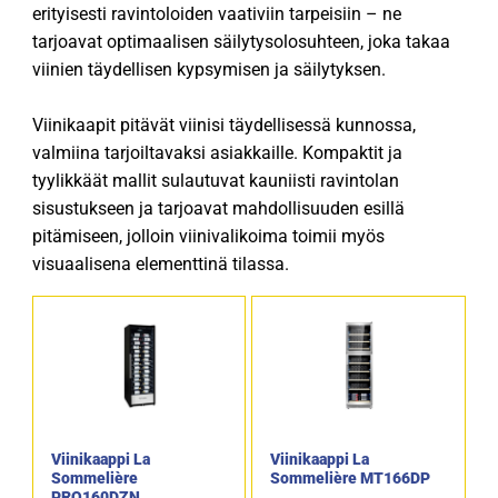
erityisesti ravintoloiden vaativiin tarpeisiin – ne
tarjoavat optimaalisen säilytysolosuhteen, joka takaa
viinien täydellisen kypsymisen ja säilytyksen.
Viinikaapit pitävät viinisi täydellisessä kunnossa,
valmiina tarjoiltavaksi asiakkaille. Kompaktit ja
tyylikkäät mallit sulautuvat kauniisti ravintolan
sisustukseen ja tarjoavat mahdollisuuden esillä
pitämiseen, jolloin viinivalikoima toimii myös
visuaalisena elementtinä tilassa.
Viinikaappi La
Viinikaappi La
Sommelière
Sommelière MT166DP
PRO160DZN