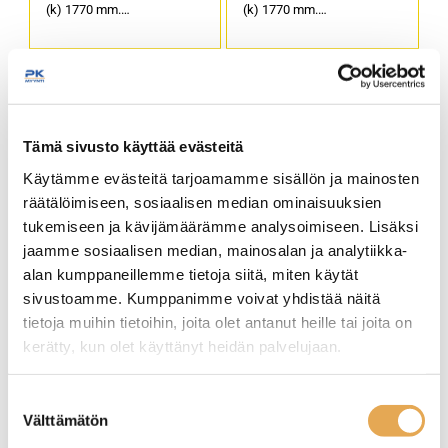
(k) 1770 mm.
(k) 1770 mm.
Sähköliitäntä: 160 W / 220-
Sähköliitäntä: 160 W / 220-
240 V.
240 V.
Kapasiteetti: 163 pulloa.
Kapasiteetti: 166 pulloa.
Tämä sivusto käyttää evästeitä
Käytämme evästeitä tarjoamamme sisällön ja mainosten
Viinikaappi Temptech
Viinikaappi Temptech
räätälöimiseen, sosiaalisen median ominaisuuksien
Copenhagen
Copenhagen
tukemiseen ja kävijämäärämme analysoimiseen. Lisäksi
CPRO1800SRB
CPRO1800SX
jaamme sosiaalisen median, mainosalan ja analytiikka-
alan kumppaneillemme tietoja siitä, miten käytät
Ulkomitat: (l) 655 x (s) 680 x
Ulkomitat: (l) 655 x (s) 680 x
(k) 1835 mm.
(k) 1835 mm.
sivustoamme. Kumppanimme voivat yhdistää näitä
Sähköliitäntä: 180 W / 220-
Sähköliitäntä: 180 W / 220-
tietoja muihin tietoihin, joita olet antanut heille tai joita on
240 V.
240 V.
kerätty, kun olet käyttänyt heidän palvelujaan.
Kapasiteetti: 143 pulloa.
Kapasiteetti: 143 pulloa.
seinajoenpk-myynti.fi/tietosuoja/
Lisätietoja:
Suostumuksen
Välttämätön
valinta