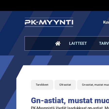
Kuv
LAITTEET
TARV
Tarvikkeet
GN-astiat
Gn-astiat, mustat muo
Gn-astiat, mustat muo
PK-Myynnistä löydät laadukkaat gn-astiat. My