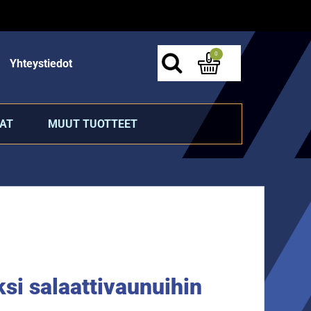
0
Yhteystiedot
AT
MUUT TUOTTEET
si salaattivaunuihin