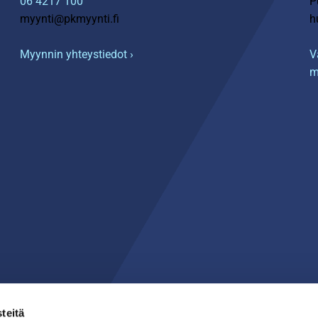
06 4217 100
P
myynti@pkmyynti.fi
h
Myynnin yhteystiedot ›
V
m
teitä