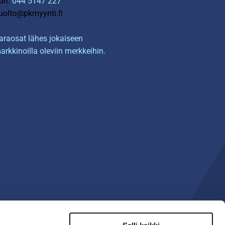
uh.
044 5147 227
uolto@pkmyynti.fi
araosat lähes jokaiseen
arkkinoilla oleviin merkkeihin.