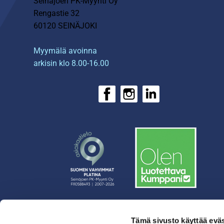
Seinäjoen PK-Myynti Oy
Rengastie 32
60120 SEINÄJOKI
Myymälä avoinna
arkisin klo 8.00-16.00
Tämä sivusto käyttää eväs
› Rahoitus