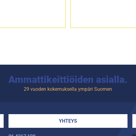
Ammattikeittiöiden asialla.
29 vuoden kokemuksella ympäri Suomen
YHTEYS