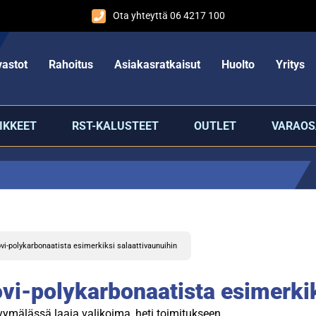
Ota yhteyttä 06 4217 100
astot
Rahoitus
Asiakasratkaisut
Huolto
Yritys
IKKEET
RST-KALUSTEET
OUTLET
VARAOS
vi-polykarbonaatista esimerkiksi salaattivaunuihin
vi-polykarbonaatista esimerkik
ymälässä laaja valikoima, heti toimitukseen.