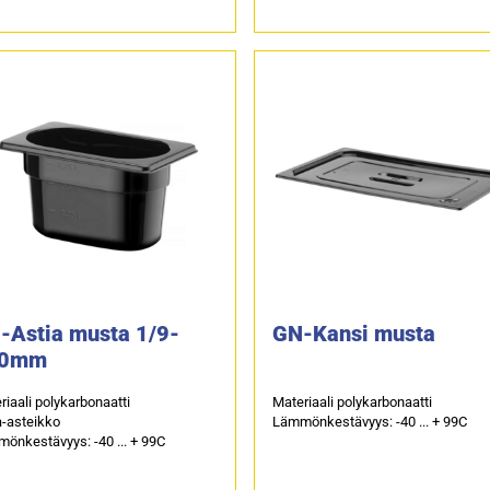
-Astia musta 1/9-
GN-Kansi musta
00mm
riaali polykarbonaatti
Materiaali polykarbonaatti
a-asteikko
Lämmönkestävyys: -40 ... + 99C
önkestävyys: -40 ... + 99C