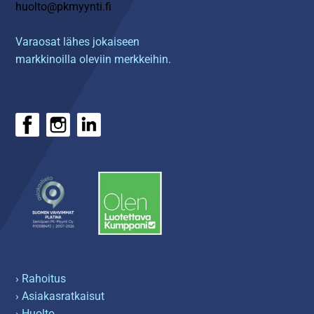
huolto@pkmyynti.fi
Varaosat lähes jokaiseen
markkinoilla oleviin merkkeihin.
› Rahoitus
› Asiakasratkaisut
› Huolto