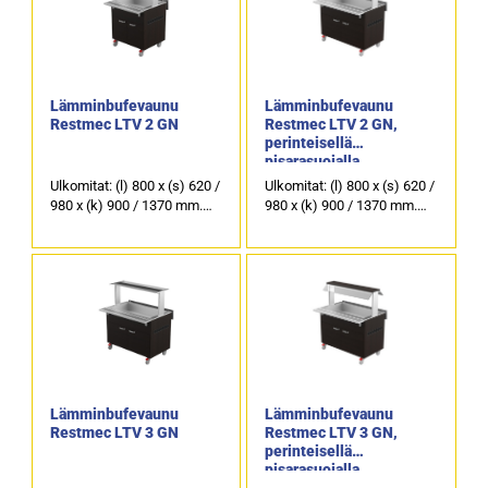
Lämminbufevaunu
Lämminbufevaunu
Restmec LTV 2 GN
Restmec LTV 2 GN,
perinteisellä
pisarasuojalla
Ulkomitat: (l) 800 x (s) 620 /
Ulkomitat: (l) 800 x (s) 620 /
980 x (k) 900 / 1370 mm.
980 x (k) 900 / 1370 mm.
Lämpöhaudeallas 2 x GN
Lämpöhaudeallas 2 x GN
1/1.
1/1.
Värivaihtoehdot: wenge
Värivaihtoehdot: wenge
(kuvassa), tammi, tumma
(kuvassa), tammi, tumma
tammi, pähkinä, pyökki,
tammi, pähkinä, pyökki,
koivu ja valkoinen.
koivu ja valkoinen.
4-kääntyvää pyörää, joista
4-kääntyvää pyörää, joista
kaksi lukittavaa.
kaksi lukittavaa.
Lämminbufevaunu
Lämminbufevaunu
Restmec LTV 3 GN
Restmec LTV 3 GN,
perinteisellä
pisarasuojalla