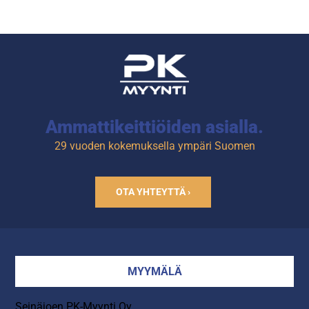
Ammattikeittiöiden asialla.
29 vuoden kokemuksella ympäri Suomen
OTA YHTEYTTÄ ›
MYYMÄLÄ
Seinäjoen PK-Myynti Oy