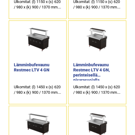
Ulkomitat: (l) 1150 x (s) 620
Ulkomitat: (l) 1150 x (s) 620
/ 980 x (k) 900 / 1370 mm.
/ 980 x (k) 900 / 1370 mm.
Lämpöhaudeallas 3 x GN
Lämpöhaudeallas 3 x GN
1/1.
1/1.
Värivaihtoehdot: wenge
Värivaihtoehdot: wenge
(kuvassa), tammi, tumma
(kuvassa), tammi, tumma
tammi, pähkinä, pyökki,
tammi, pähkinä, pyökki,
koivu ja valkoinen.
koivu ja valkoinen.
4-kääntyvää pyörää, joista
4-kääntyvää pyörää, joista
kaksi lukittavaa.
kaksi lukittavaa.
Lämminbufevaunu
Lämminbufevaunu
Restmec LTV 4 GN
Restmec LTV 4 GN,
perinteisellä
pisarasuojalla
Ulkomitat: (l) 1450 x (s) 620
Ulkomitat: (l) 1450 x (s) 620
/ 980 x (k) 900 / 1370 mm.
/ 980 x (k) 900 / 1370 mm.
Lämpöhaudeallas 4 x GN
Lämpöhaudeallas 4 x GN
1/1.
1/1.
Värivaihtoehdot: wenge
Värivaihtoehdot: wenge
(kuvassa), tammi, tumma
(kuvassa), tammi, tumma
tammi, pähkinä, pyökki,
tammi, pähkinä, pyökki,
koivu ja valkoinen.
koivu ja valkoinen.
4-kääntyvää pyörää, joista
4-kääntyvää pyörää, joista