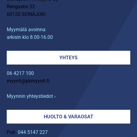
Rengastie 32
60120 SEINÄJOKI
Myymälä avoinna
arkisin klo 8.00-16.00
YHTEYS
06 4217 100
myynti@pkmyynti.fi
Myynnin yhteystiedot ›
HUOLTO & VARAOSAT
Puh.
044 5147 227