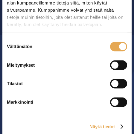
alan kumppaneillemme tietoja siitä, miten käytät
sivustoamme. Kumppanimme voivat yhdistää näitä
tietoja muihin tietoihin, joita olet antanut heille tai joita on
OTA YHTEYTTÄ ›
kerätty, kun olet käyttänyt heidän palvelujaan.
seinajoenpk-myynti.fi/tietosuoja/
Lisätietoja:
Suostumuksen
Välttämätön
valinta
MYYMÄLÄ
Mieltymykset
Seinäjoen PK-Myynti Oy
Rengastie 32
Tilastot
60120 SEINÄJOKI
Myymälä avoinna
Markkinointi
arkisin klo 8.00-16.00
YHTEYS
Näytä tiedot