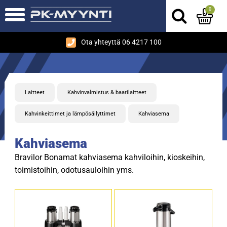
0
Ota yhteyttä 06 4217 100
Laitteet
Kahvinvalmistus & baarilaitteet
Kahvinkeittimet ja lämpösäilyttimet
Kahviasema
Kahviasema
Bravilor Bonamat kahviasema kahviloihin, kioskeihin,
toimistoihin, odotusauloihin yms.