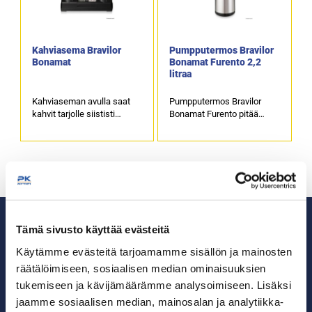
Kahviasema Bravilor
Pumpputermos Bravilor
Bonamat
Bonamat Furento 2,2
litraa
Kahviaseman avulla saat
Pumpputermos Bravilor
kahvit tarjolle siististi
Bonamat Furento pitää
kompaktiin tilaan.
kahvin oikeassa
Kahviasema soveltuu
lämpötilassa, säilyttäen
erinomaisesti muun
kahvin aromin.
muassa myymälöihin,
Ergonominen
kioskeihin, toimistoihin ja
pumppauspainike tekee
julkisiin tiloihin.
kahvintarjoilun helpoksi.
Pumpputermos soveltuu
termossäiliöksi kahvinkeitin
Bravilor Bonamat TH ja THa
Tämä sivusto käyttää evästeitä
malleihin, kuten myös
Käytämme evästeitä tarjoamamme sisällön ja mainosten
Bravilor Bonamatin
kahviasemaan.
räätälöimiseen, sosiaalisen median ominaisuuksien
Tuotekoodi: 4675.
tukemiseen ja kävijämäärämme analysoimiseen. Lisäksi
Ammattikeittiöiden asialla.
jaamme sosiaalisen median, mainosalan ja analytiikka-
29 vuoden kokemuksella ympäri Suomen