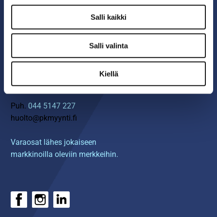
06 4217 100
Salli kaikki
myynti@pkmyynti.fi
Salli valinta
Myynnin yhteystiedot ›
Kiellä
HUOLTO & VARAOSAT
Puh.
044 5147 227
huolto@pkmyynti.fi
Varaosat lähes jokaiseen
markkinoilla oleviin merkkeihin.