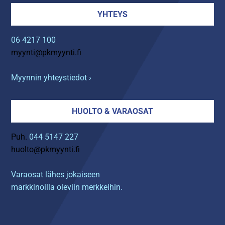
YHTEYS
06 4217 100
myynti@pkmyynti.fi
Myynnin yhteystiedot ›
HUOLTO & VARAOSAT
Puh.
044 5147 227
huolto@pkmyynti.fi
Varaosat lähes jokaiseen
markkinoilla oleviin merkkeihin.