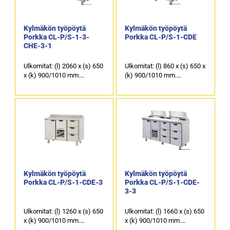
Kylmäkön työpöytä
Kylmäkön työpöytä
Porkka CL-P/S-1-3-
Porkka CL-P/S-1-CDE
CHE-3-1
Ulkomitat: (l) 2060 x (s) 650
Ulkomitat: (l) 860 x (s) 650 x
x (k) 900/1010 mm.
(k) 900/1010 mm.
Kannen takaosassa on
Kannen takaosassa on
kallistettu kylmäkaukalo 5 x
kallistettu kylmäkaukalo 2 x
GN 1/3-150 ja 1 x GN 1/6-
GN 1/3-150 astioille.
150 astioille.
1 kpl kylmäkaappi ja 1 kpl
2 kpl kylmäkaappeja ja 6
kylmävetolaatikko, jonka
kpl kylmävetolaatikoita,
kapasiteetti on GN 1/1-200.
joiden kapasiteetti on 6 x
GN 1/1-150 astioita.
Kylmäkön työpöytä
Kylmäkön työpöytä
Porkka CL-P/S-1-CDE-3
Porkka CL-P/S-1-CDE-
3-3
Ulkomitat: (l) 1260 x (s) 650
Ulkomitat: (l) 1660 x (s) 650
x (k) 900/1010 mm.
x (k) 900/1010 mm.
Kannen takaosassa on
Kannen takaosassa on