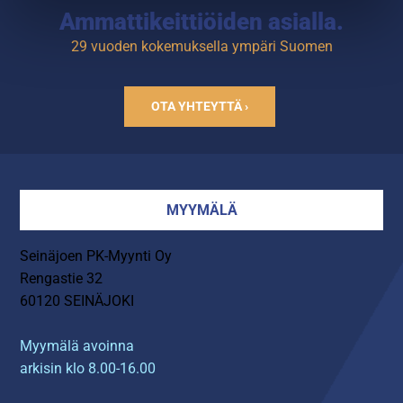
Ammattikeittiöiden asialla.
29 vuoden kokemuksella ympäri Suomen
OTA YHTEYTTÄ ›
MYYMÄLÄ
Seinäjoen PK-Myynti Oy
Rengastie 32
60120 SEINÄJOKI
Myymälä avoinna
arkisin klo 8.00-16.00