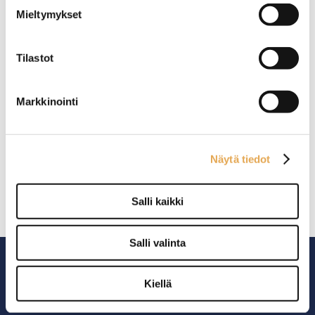
150 astioille.
150 astioille.
Mieltymykset
7 kpl kylmävetolaatikoita,
9 kpl kylmävetolaatikoita,
joiden kapasiteetti on 6 x
joiden kapasiteetti on GN
GN 1/1-150 GN ja 1 x GN
1/1-150.
1/1-200.
Tilastot
Kylmäkön työpöytä
Kylmäkön työpöytä
Restmec KLE 20012
Restmec KLE 804
Markkinointi
Ulkomitat: (l) 2000 x (s) 650
Ulkomitat: (l) 800 x (s) 650 x
x (k) 900/1050 mm.
(k) 900/1050 mm.
Näytä tiedot
Kannen takaosassa on
Kannen takaosassa on
kallistettu kylmäkaukalo 5 x
kallistettu kylmäkaukalo 2 x
GN 1/3-150 ja 1 x GN 1/6-
1/3-150 GN-astioille.
Salli kaikki
150 astioille.
4 kpl laatikoita, joiden
12 kpl kylmävetolaatikoita,
kapasiteetti on 3 x 1/1-150
joiden kapasiteetti on GN
GN ja 1 x 1 /1-200.
1/1-150.
Salli valinta
Kiellä