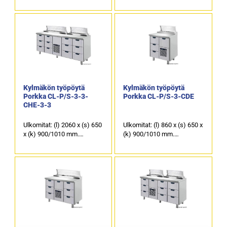
kallistettu kylmäkaukalo 3 x
kallistettu kylmäkaukalo 4 x
GN 1/3-150 ja GN 1 x 1/6-
GN 1/3-150 astioille.
150 astioille.
1 kpl kylmäkaappi ja 7 kpl
1 kpl kylmäkaappi ja 4 kpl
kylmävetolaatikoita, joiden
kylmävetolaatikoita, joiden
kapasiteetti on 6 x GN 1/1-
kapasiteetti on 3 x GN 1/1-
150 GN ja 1 x GN 1/1-200.
150 GN ja 1 x GN 1/1-200.
Kylmäkön työpöytä
Kylmäkön työpöytä
Porkka CL-P/S-3-3-
Porkka CL-P/S-3-CDE
CHE-3-3
Ulkomitat: (l) 2060 x (s) 650
Ulkomitat: (l) 860 x (s) 650 x
x (k) 900/1010 mm.
(k) 900/1010 mm.
Kannen takaosassa on
Kannen takaosassa on
kallistettu kylmäkaukalo 5 x
kallistettu kylmäkaukalo 2 x
GN 1/3-150 ja 1 x GN 1/6-
GN 1/3-150 astioille.
150 astioille.
4 kpl kylmävetolaatikoita,
12 kpl kylmävetolaatikoita,
joiden kapasiteetti on 3 x
joiden kapasiteetti on GN
GN 1/1-150 GN ja 1 x GN
1/1-150 astioita.
1/1-200.