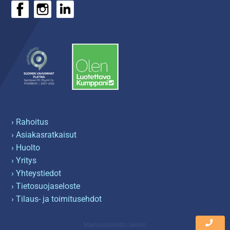
› Rahoitus
› Asiakasratkaisut
› Huolto
› Yritys
› Yhteystiedot
› Tietosuojaseloste
› Tilaus- ja toimitusehdot
Mainostoimisto Semio