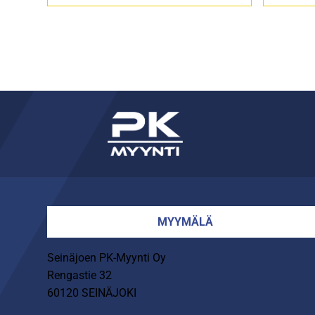
MYYMÄLÄ
Seinäjoen PK-Myynti Oy
Rengastie 32
60120 SEINÄJOKI