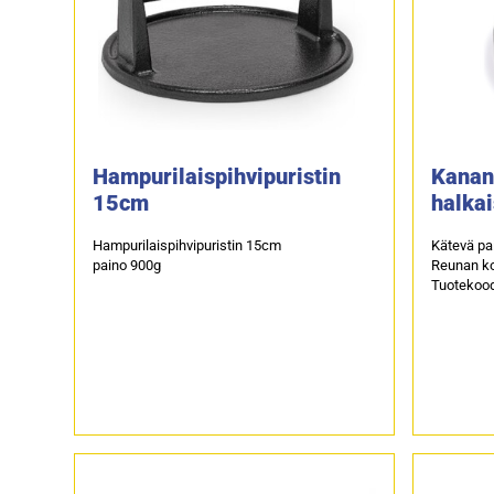
Hampurilaispihvipuristin
Kanan
15cm
halkai
Hampurilaispihvipuristin 15cm
Kätevä pa
paino 900g
Reunan ko
Tuotekood