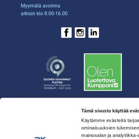
Myymälä avoinna
arkisin klo 8.00-16.00
Tämä sivusto käyttää eväs
› Rahoitus
› Asiakasratkaisut
Käytämme evästeitä tarjoa
ominaisuuksien tukemisee
› Huolto
mainosalan ja analytiikka-
› Yritys