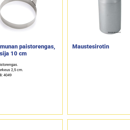
munan paistorengas,
Maustesirotin
sija 10 cm
istorengas.
rkeus 2,5 cm.
i: 4049