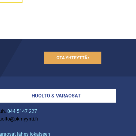
OTA YHTEYTTÄ ›
HUOLTO & VARAOSAT
uh.
044 5147 227
uolto@pkmyynti.fi
araosat lähes jokaiseen