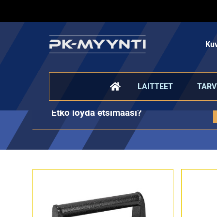
Kuv
Fast Food - tarvikkeet
LAITTEET
TARV
Etkö löydä etsimääsi?