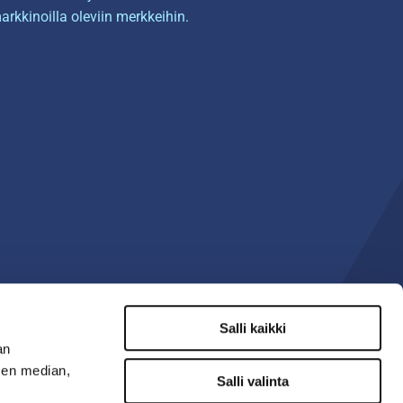
arkkinoilla oleviin merkkeihin.
Salli kaikki
an
sen median,
Salli valinta