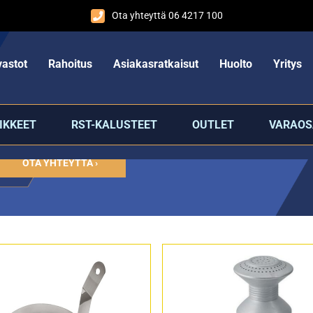
Ota yhteyttä 06 4217 100
astot
Rahoitus
Asiakasratkaisut
Huolto
Yritys
IKKEET
RST-KALUSTEET
OUTLET
VARAOS
OTA YHTEYTTÄ ›