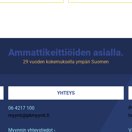
Ammattikeittiöiden asialla.
29 vuoden kokemuksella ympäri Suomen
YHTEYS
06 4217 100
P
myynti@pkmyynti.fi
h
Myynnin yhteystiedot ›
V