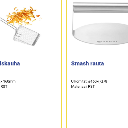
iskauha
Smash rauta
5 x 160mm
Ulkomitat: ⌀160x(K)78
i RST
Materiaali RST