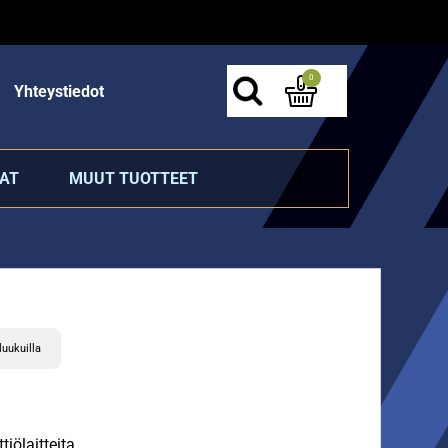
0
Yhteystiedot
AT
MUUT TUOTTEET
luukuilla
iölaitteita.