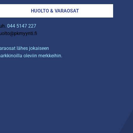
HUOLTO & VARAOSAT
uh.
044 5147 227
uolto@pkmyynti.fi
araosat lähes jokaiseen
arkkinoilla oleviin merkkeihin.