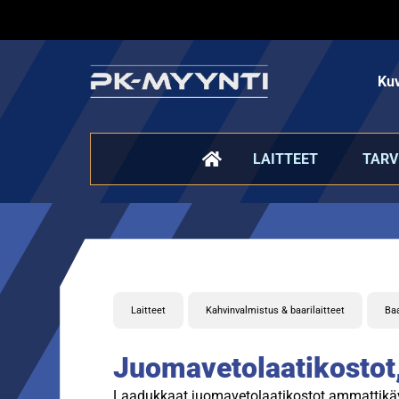
Kuv
LAITTEET
TARV
Laitteet
Kahvinvalmistus & baarilaitteet
Baa
Juomavetolaatikostot, 
Laadukkaat juomavetolaatikostot ammattikäyttö