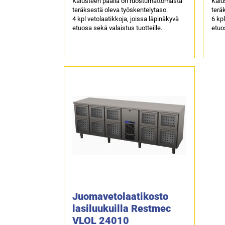
Kalusteen päällä on ruostumattomasta
Kalu
teräksestä oleva työskentelytaso.
terä
4 kpl vetolaatikkoja, joissa läpinäkyvä
6 kpl
etuosa sekä valaistus tuotteille.
etuos
Juomavetolaatikosto
lasiluukuilla Restmec
VLOL 24010