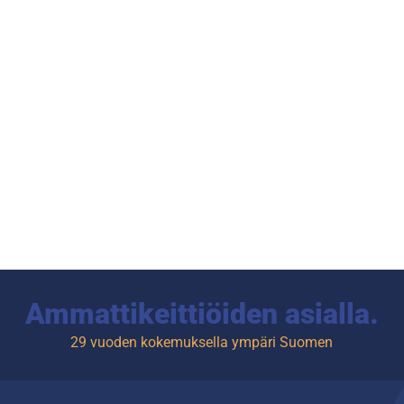
Ammattikeittiöiden asialla.
29 vuoden kokemuksella ympäri Suomen