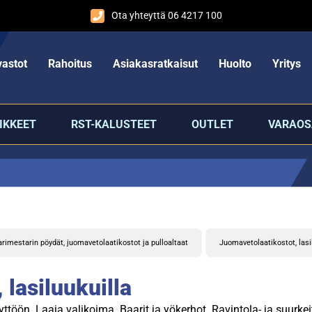
Ota yhteyttä 06 4217 100
astot
Rahoitus
Asiakasratkaisut
Huolto
Yritys
IKKEET
RST-KALUSTEET
OUTLET
VARAOS
rimestarin pöydät, juomavetolaatikostot ja pulloaltaat
Juomavetolaatikostot, lasi
lasiluukuilla
ön. Laaja valikoima. Baarit ja yökerhot. Ravintola- ja suurkeitt