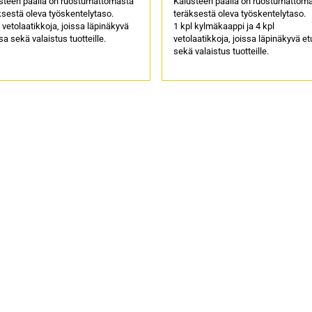
steen päällä on ruostumattomasta
Kalusteen päällä on ruostumattom
ksestä oleva työskentelytaso.
teräksestä oleva työskentelytaso.
 vetolaatikkoja, joissa läpinäkyvä
1 kpl kylmäkaappi ja 4 kpl
a sekä valaistus tuotteille.
vetolaatikkoja, joissa läpinäkyvä e
sekä valaistus tuotteille.