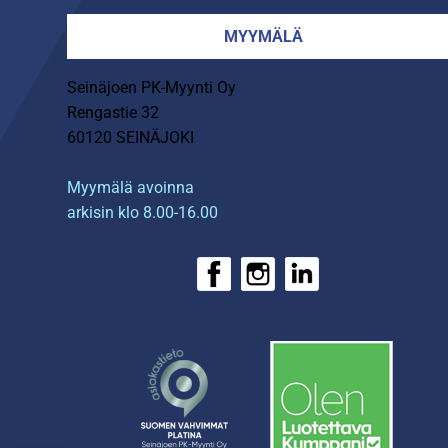
MYYMÄLÄ
Seinäjoen PK-Myynti Oy
Rengastie 32
60120 SEINÄJOKI
Myymälä avoinna
arkisin klo 8.00-16.00