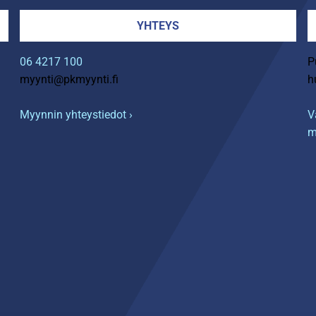
YHTEYS
06 4217 100
P
myynti@pkmyynti.fi
h
Myynnin yhteystiedot ›
V
m