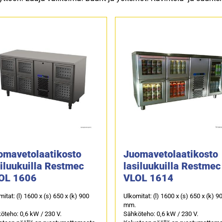
omavetolaatikosto
Juomavetolaatikosto
siluukuilla Restmec
lasiluukuilla Restmec
OL 1606
VLOL 1614
itat: (l) 1600 x (s) 650 x (k) 900
Ulkomitat: (l) 1600 x (s) 650 x (k) 9
mm.
öteho: 0,6 kW / 230 V.
Sähköteho: 0,6 kW / 230 V.