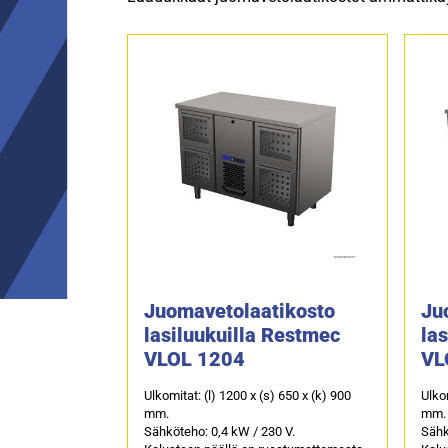
Juomavetolaatikosto
Ju
lasiluukuilla Restmec
la
VLOL 1204
VL
Ulkomitat: (l) 1200 x (s) 650 x (k) 900
Ulkom
mm.
mm.
Sähköteho: 0,4 kW / 230 V.
Sähk