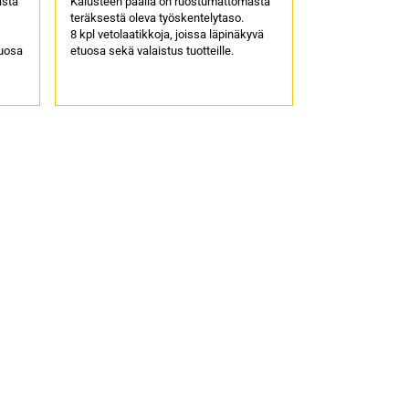
asta
Kalusteen päällä on ruostumattomasta
teräksestä oleva työskentelytaso.
8 kpl vetolaatikkoja, joissa läpinäkyvä
tuosa
etuosa sekä valaistus tuotteille.