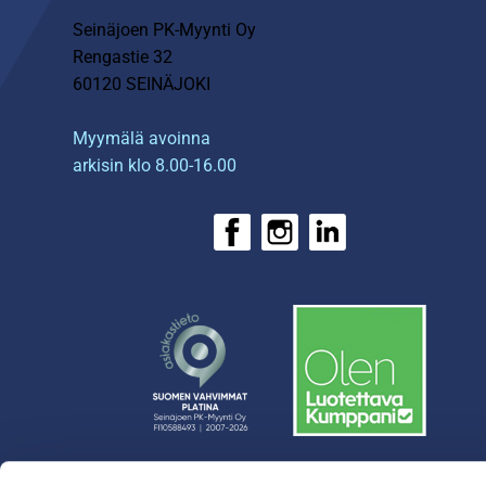
Seinäjoen PK-Myynti Oy
Rengastie 32
60120 SEINÄJOKI
Myymälä avoinna
arkisin klo 8.00-16.00