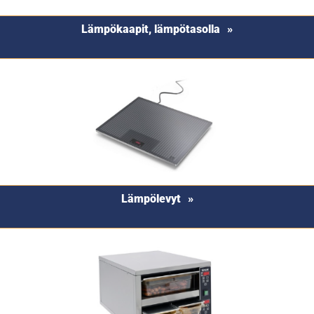
Lämpökaapit, lämpötasolla
Lämpölevyt