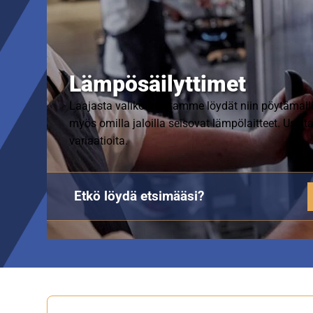
Lämpösäilyttimet
Laajasta valikoimastamme löydät niin pöytämall
myös omilla jaloilla seisovat lämpölaitteet. Useita
variaatioita.
Etkö löydä etsimääsi?