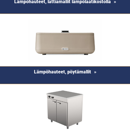
Lämpöhauteet, lattiamallit lämpölaatikostolla
Lämpöhauteet, pöytämallit