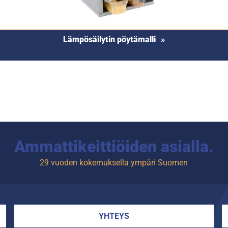
Lämpösäilytin pöytämalli
Ammattikeittiöiden asialla.
29 vuoden kokemuksella ympäri Suomen
YHTEYS