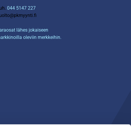
uh.
044 5147 227
uolto@pkmyynti.fi
araosat lähes jokaiseen
arkkinoilla oleviin merkkeihin.