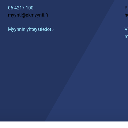
06 4217 100
P
myynti@pkmyynti.fi
h
Myynnin yhteystiedot ›
V
m