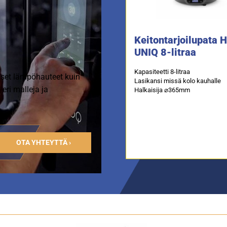
Keitontarjoilupata 
UNIQ 8-litraa
Kapasiteetti 8-litraa
iset lämpöhauteet kuin
Lasikansi missä kolo kauhalle
 eri malleja ja
Halkaisija ⌀365mm
OTA YHTEYTTÄ ›