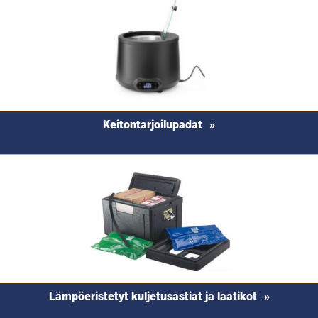
Keitontarjoilupadat
Lämpöeristetyt kuljetusastiat ja laatikot