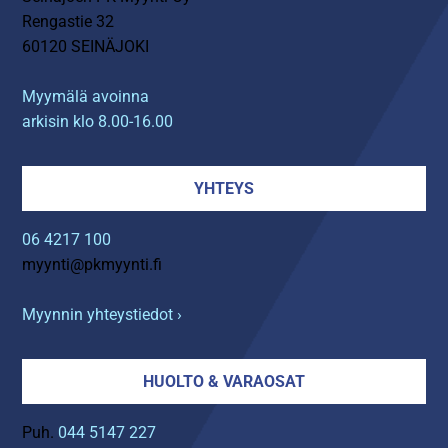
Rengastie 32
60120 SEINÄJOKI
Myymälä avoinna
arkisin klo 8.00-16.00
YHTEYS
06 4217 100
myynti@pkmyynti.fi
Myynnin yhteystiedot ›
HUOLTO & VARAOSAT
Puh.
044 5147 227