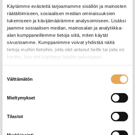
Lasikannun tilavuus on 1,8
aromikansi.
Käytämme evästeitä tarjoamamme sisällön ja mainosten
litraa.
Ergonominen muotoilu.
räätälöimiseen, sosiaalisen median ominaisuuksien
Suodatusaika on noin 6
Helppo puhdistettavuus.
minuuttia per kannu.
Tuotekoodi: 4663.
tukemiseen ja kävijämäärämme analysoimiseen. Lisäksi
Kapasiteetti noin 15 litraa
jaamme sosiaalisen median, mainosalan ja analytiikka-
tunnissa.
alan kumppaneillemme tietoja siitä, miten käytät
Tuotekoodi: 1000.
sivustoamme. Kumppanimme voivat yhdistää näitä
tietoja muihin tietoihin, joita olet antanut heille tai joita on
Lasikannu Crem ja
Suodatinpaperipaketti
Coffee Queen
Fredman Ø 110 mm
kerätty, kun olet käyttänyt heidän palvelujaan.
kahvinkeittimeen
seinajoenpk-myynti.fi/tietosuoja/
Lisätietoja:
Suostumuksen
Lasikannun tilavuus on 1,8
Paketissa on 1000 kpl
litraa.
suppilosuodatinpapereita,
Välttämätön
valinta
Lasikannussa on
joiden pohjahalkaisija on
aromikansi.
110 mm.
Ergonominen muotoilu.
Puukuitupohjainen
Mieltymykset
Helppo puhdistettavuus.
kotimainen valkaisematon
Tuotekoodi: 4137.
Fredman-kahvinsuodatin on
kahvila- ja
Tilastot
keittiöammattilaisen
arvostama, täydellinen
työväline.
Tuotekoodi: 4207.