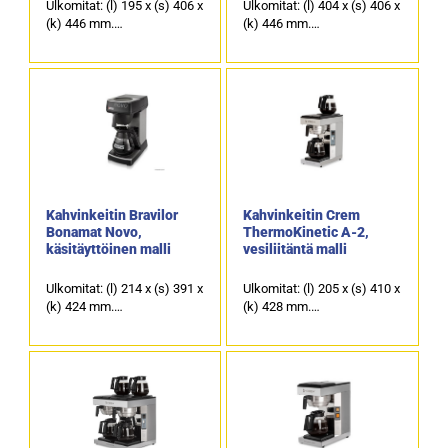
Ulkomitat: (l) 195 x (s) 406 x
Ulkomitat: (l) 404 x (s) 406 x
(k) 446 mm.
(k) 446 mm.
Sähköteho: 2,14 kW / 230 V.
Sähköteho: 3,46 kW / 230 V.
Lasikannun tilavuus on 1,7
Lasikannun tilavuus on 1,7
litraa.
litraa.
Suodatusaika on noin 6
Suodatusaika on noin 6
minuuttia per kannu.
minuuttia per kannu.
Kapasiteetti noin 15 litraa
Kapasiteetti noin 28 litraa
tunnissa (noin 120 kuppia).
tunnissa (noin 224 kuppia).
Tuotekoodi: 1034.
Tuotekoodi: 1023.
Kahvinkeitin Bravilor
Kahvinkeitin Crem
Bonamat Novo,
ThermoKinetic A-2,
käsitäyttöinen malli
vesiliitäntä malli
Ulkomitat: (l) 214 x (s) 391 x
Ulkomitat: (l) 205 x (s) 410 x
(k) 424 mm.
(k) 428 mm.
Sähköteho: 2,13 kW / 230 V.
Sähköteho: 2,2 kW / 230 V.
Lasikannun tilavuus on 1,7
Lasikannun tilavuus on 1,8
litraa.
litraa.
Suodatusaika on noin 5
Suodatusaika on noin 6
minuuttia per kannu.
minuuttia per kannu.
Kapasiteetti 18 litraa
Kapasiteetti noin 15 litraa
tunnissa.
tunnissa.