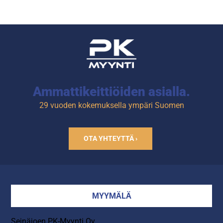
Tuotekoodi: CQ212.
Ammattikeittiöiden asialla.
29 vuoden kokemuksella ympäri Suomen
OTA YHTEYTTÄ ›
MYYMÄLÄ
Seinäjoen PK-Myynti Oy