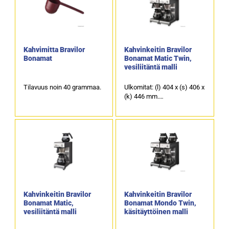
Kahvimitta Bravilor
Kahvinkeitin Bravilor
Bonamat
Bonamat Matic Twin,
vesiliitäntä malli
Tilavuus noin 40 grammaa.
Ulkomitat: (l) 404 x (s) 406 x
(k) 446 mm.
Sähköteho: 3,46 kW / 230 V.
Lasikannun tilavuus on 1,7
litraa.
Suodatusaika on noin 7
minuuttia per kannu.
Kapasiteetti noin 24 litraa
tunnissa (noin 192 kuppia).
Tuotekoodi: 1020.
Kahvinkeitin Bravilor
Kahvinkeitin Bravilor
Bonamat Matic,
Bonamat Mondo Twin,
vesiliitäntä malli
käsitäyttöinen malli