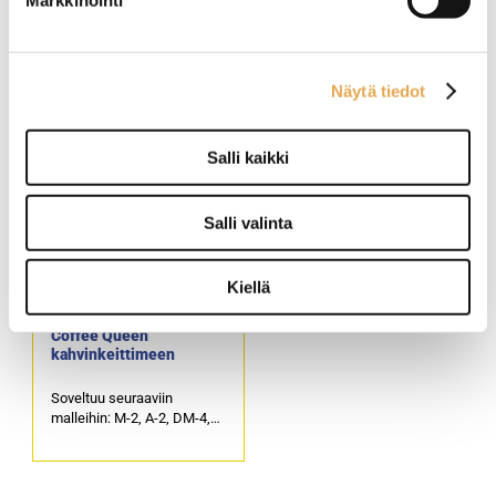
Markkinointi
Suodatinpaperipaketti
Suodatinsuppilo Bravilor
Fredman Ø 90 mm
Bonamat Novo
kahvinkeittimeen
Paketissa on 1000 kpl
Muovia.
Näytä tiedot
suppilosuodatinpapereita,
Tuotekoodi: 4707.
joiden pohjahalkaisija on 90
mm.
Salli kaikki
Puukuitupohjainen
kotimainen valkaisematon
Fredman-kahvinsuodatin on
Salli valinta
kahvila- ja
keittiöammattilaisen
arvostama, täydellinen
työväline.
Kiellä
Tuotekoodi: 4207.
Suodatinsuppilo Crem ja
Coffee Queen
kahvinkeittimeen
Soveltuu seuraaviin
malleihin: M-2, A-2, DM-4,
DA-4, Mega Gold M ja Mega
Gold A.
Ruostumatonta terästä.