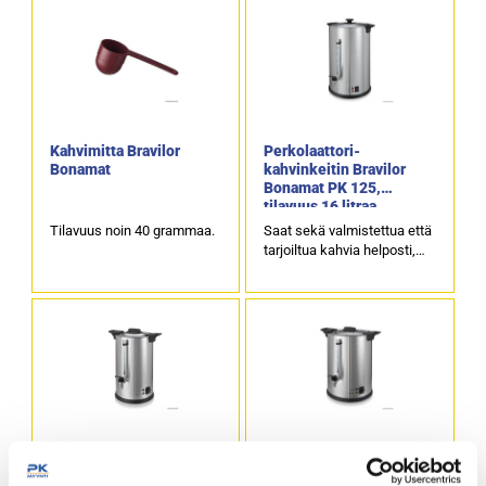
Kahvimitta Bravilor
Perkolaattori-
Bonamat
kahvinkeitin Bravilor
Bonamat PK 125,
tilavuus 16 litraa
Tilavuus noin 40 grammaa.
Saat sekä valmistettua että
tarjoiltua kahvia helposti,
samalla laitteella.
Tilavuus on 16 litraa.
Tuotekoodi: 1037.
Perkolaattori-
Perkolaattori-
kahvinkeitin Bravilor
kahvinkeitin Bravilor