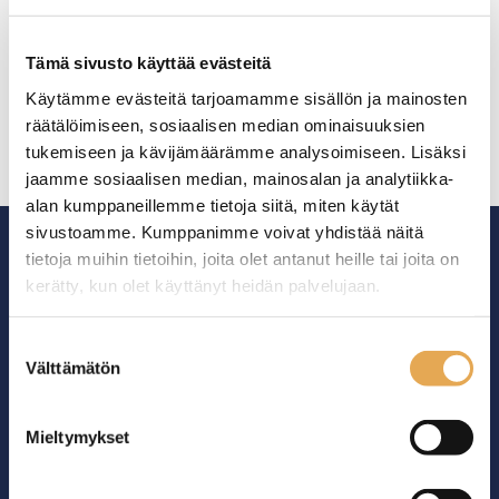
Bonamat PK 45, tilavuus
Bonamat PK 75, tilavuus
6 litraa
10 litraa
Saat sekä valmistettua että
Saat sekä valmistettua että
Tämä sivusto käyttää evästeitä
tarjoiltua kahvia helposti,
tarjoiltua kahvia helposti,
samalla laitteella.
samalla laitteella.
Käytämme evästeitä tarjoamamme sisällön ja mainosten
räätälöimiseen, sosiaalisen median ominaisuuksien
Tilavuus on 6 litraa.
Tilavuus on 10 litraa.
tukemiseen ja kävijämäärämme analysoimiseen. Lisäksi
Tuotekoodi: 1031.
Tuotekoodi: 1027.
jaamme sosiaalisen median, mainosalan ja analytiikka-
alan kumppaneillemme tietoja siitä, miten käytät
sivustoamme. Kumppanimme voivat yhdistää näitä
tietoja muihin tietoihin, joita olet antanut heille tai joita on
kerätty, kun olet käyttänyt heidän palvelujaan.
seinajoenpk-myynti.fi/tietosuoja/
Lisätietoja:
Suostumuksen
Ammattikeittiöiden asialla.
Välttämätön
valinta
29 vuoden kokemuksella ympäri Suomen
Mieltymykset
OTA YHTEYTTÄ ›