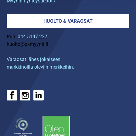
Myynnin yhteystiedot ›
HUOLTO & VARAOSAT
Puh.
044 5147 227
huolto@pkmyynti.fi
Varaosat lähes jokaiseen
markkinoilla oleviin merkkeihin.