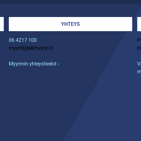
YHTEYS
06 4217 100
P
myynti@pkmyynti.fi
h
Myynnin yhteystiedot ›
V
m