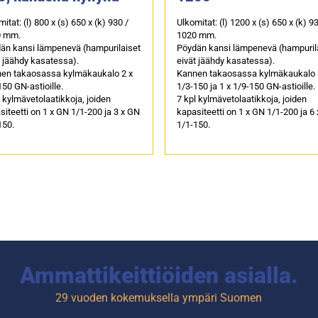
itat: (l) 800 x (s) 650 x (k) 930 /
Ulkomitat: (l) 1200 x (s) 650 x (k) 9
0 mm.
1020 mm.
än kansi lämpenevä (hampurilaiset
Pöydän kansi lämpenevä (hampuril
t jäähdy kasatessa).
eivät jäähdy kasatessa).
en takaosassa kylmäkaukalo 2 x
Kannen takaosassa kylmäkaukalo 
150 GN-astioille.
1/3-150 ja 1 x 1/9-150 GN-astioille.
l kylmävetolaatikkoja, joiden
7 kpl kylmävetolaatikkoja, joiden
siteetti on 1 x GN 1/1-200 ja 3 x GN
kapasiteetti on 1 x GN 1/1-200 ja 6
150.
1/1-150.
Ammattikeittiöiden asialla.
29 vuoden kokemuksella ympäri Suomen