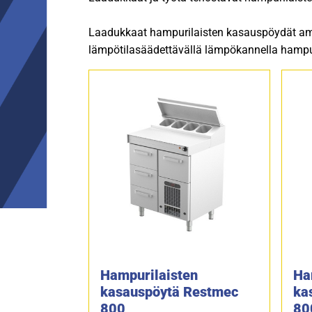
Laadukkaat hampurilaisten kasauspöydät amm
lämpötilasäädettävällä lämpökannella hampur
Hampurilaisten
Ha
kasauspöytä Restmec
ka
800
800