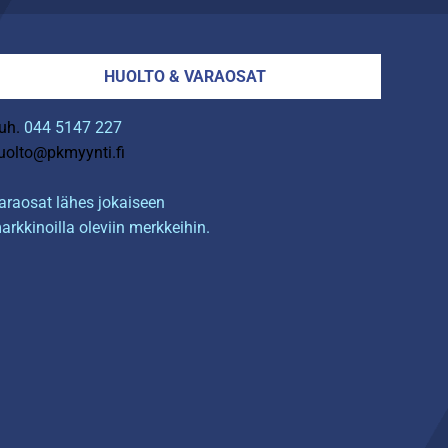
HUOLTO & VARAOSAT
uh.
044 5147 227
uolto@pkmyynti.fi
araosat lähes jokaiseen
arkkinoilla oleviin merkkeihin.