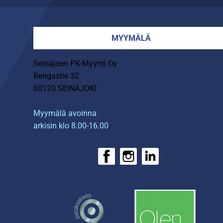
MYYMÄLÄ
Seinäjoen PK-Myynti Oy
Rengastie 32
60120 SEINÄJOKI
Myymälä avoinna
arkisin klo 8.00-16.00