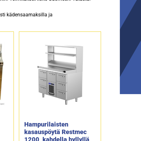
sti kädensaamaksilla ja
Hampurilaisten
kasauspöytä Restmec
1200, kahdella hyllyllä