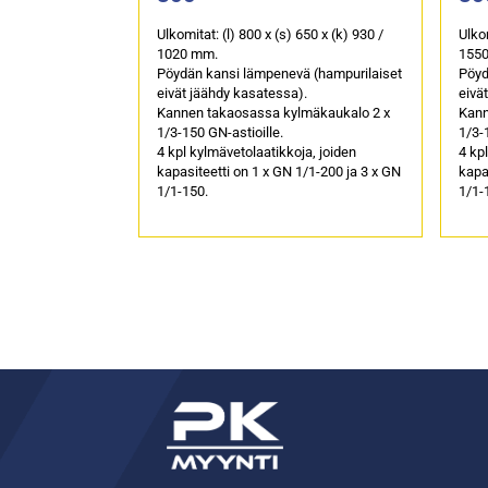
Ulkomitat: (l) 800 x (s) 650 x (k) 930 /
Ulkom
1020 mm.
155
Pöydän kansi lämpenevä (hampurilaiset
Pöyd
eivät jäähdy kasatessa).
eivä
Kannen takaosassa kylmäkaukalo 2 x
Kann
1/3-150 GN-astioille.
1/3-
4 kpl kylmävetolaatikkoja, joiden
4 kp
kapasiteetti on 1 x GN 1/1-200 ja 3 x GN
kapa
1/1-150.
1/1-