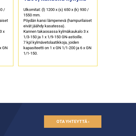
30 /
Ulkomitat: (l) 1200 x (s) 650 x (k) 930 /
1550 mm.
aiset
Pöydän kansi lämpenevä (hampurilaiset
eivät jäähdy kasatessa).
3 x
Kannen takaosassa kylmäkaukalo 3 x
1/3-150 ja 1 x 1/9-150 GN-astioille.
7 kpl kylmävetolaatikkoja, joiden
 x GN
kapasiteetti on 1 x GN 1/1-200 ja 6 x GN
1/1-150.
OTA YHTEYTTÄ ›