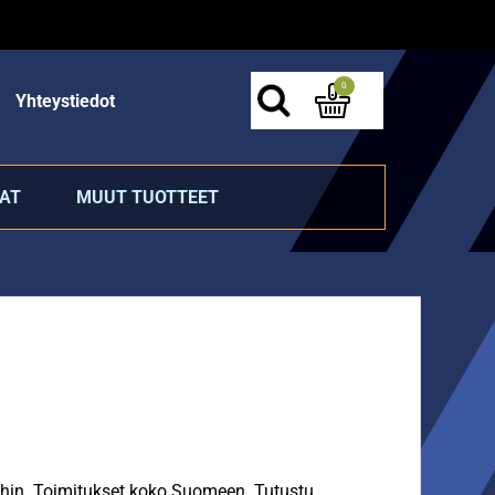
0
Yhteystiedot
AT
MUUT TUOTTEET
ihin. Toimitukset koko Suomeen. Tutustu.