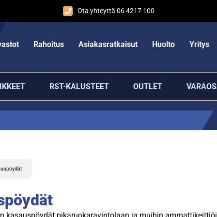
Ota yhteyttä 06 4217 100
astot
Rahoitus
Asiakasratkaisut
Huolto
Yritys
IKKEET
RST-KALUSTEET
OUTLET
VARAOS
auspöydät
spöydät
en kasauspöydät pikaruokaravintolaan ja muihin ammattikeittiö