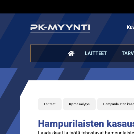
Kuv
LAITTEET
TARV
Laitteet
Kylmäsäilytys
Hampurilaisten kas
Hampurilaisten kasau
Laadukkaat ja työtä tehostavat hampurilaist