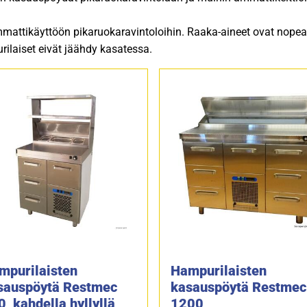
attikäyttöön pikaruokaravintoloihin. Raaka-aineet ovat nopea
ilaiset eivät jäähdy kasatessa.
mpurilaisten
Hampurilaisten
sauspöytä Restmec
kasauspöytä Restmec
, kahdella hyllyllä
1200