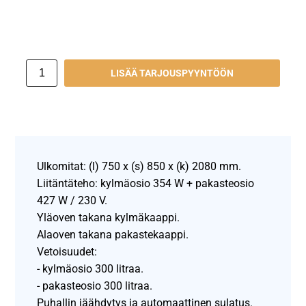
LISÄÄ TARJOUSPYYNTÖÖN
Ulkomitat: (l) 750 x (s) 850 x (k) 2080 mm.
Liitäntäteho: kylmäosio 354 W + pakasteosio
427 W / 230 V.
Yläoven takana kylmäkaappi.
Alaoven takana pakastekaappi.
Vetoisuudet:
- kylmäosio 300 litraa.
- pakasteosio 300 litraa.
Puhallin jäähdytys ja automaattinen sulatus.