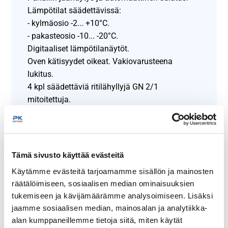
Lämpötilat säädettävissä:
- kylmäosio -2... +10°C.
- pakasteosio -10... -20°C.
Digitaaliset lämpötilanäytöt.
Oven kätisyydet oikeat. Vakiovarusteena
lukitus.
4 kpl säädettäviä ritilähyllyjä GN 2/1
mitoitettuja.
Ulko- ja sisäpinta: ruostumaton teräs
(ulkopinnan takaseinää lukuunottamatta).
4 kpl säädettävää jalkaa.
Tämä sivusto käyttää evästeitä
Näytä lisää tuotteita
Käytämme evästeitä tarjoamamme sisällön ja mainosten
räätälöimiseen, sosiaalisen median ominaisuuksien
Yhdistelmä kylmä-pakastekaappi
tuoteryhmästä
tukemiseen ja kävijämäärämme analysoimiseen. Lisäksi
jaamme sosiaalisen median, mainosalan ja analytiikka-
alan kumppaneillemme tietoja siitä, miten käytät