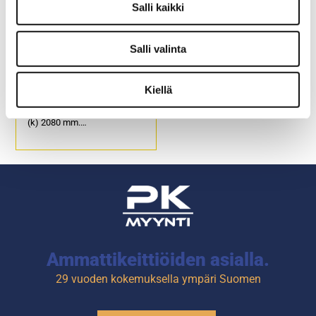
Salli kaikki
Salli valinta
Yhdistelmä kylmä-
pakastekaappi
Everlasting Classic 700
Kiellä
2T TNBV*BTV
Ulkomitat: (l) 750 x (s) 842 x
(k) 2080 mm.
Yläoven takana kylmäkaappi.
Alaoven takana
pakastekaappi.
Ammattikeittiöiden asialla.
29 vuoden kokemuksella ympäri Suomen