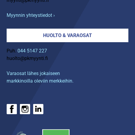
myynti@pkmyynti.fi
Myynnin yhteystiedot ›
HUOLTO & VARAOSAT
Puh.
044 5147 227
huolto@pkmyynti.fi
Varaosat lähes jokaiseen
markkinoilla oleviin merkkeihin.