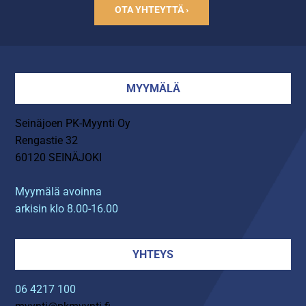
OTA YHTEYTTÄ ›
MYYMÄLÄ
Seinäjoen PK-Myynti Oy
Rengastie 32
60120 SEINÄJOKI
Myymälä avoinna
arkisin klo 8.00-16.00
YHTEYS
06 4217 100