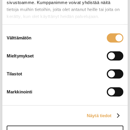
sivustoamme. Kumppanimme voivat yhdistää näitä
tietoja muihin tietoihin, joita olet antanut heille tai joita on
kerätty, kun olet käyttänyt heidän palvelujaan.
seinajoenpk-myynti.fi/tietosuoja/
Lisätietoja:
Suostumuksen
Välttämätön
valinta
Tämäkin laite sopivasti
Mieltymykset
rahoituksella
Tilastot
TUTUSTU ›
Markkinointi
Näytä tiedot