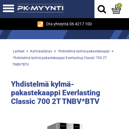
0
Ota yhteyttä 06 4217 100
»
»
»
Laitteet
Kylmäsäilytys
Yhdistelmä kylmä-pakastekaappi
Yhdistelmä kylmä-pakastekaappi Everlasting Classic 700 2T
TNBV*BTV
Yhdistelmä kylmä-
pakastekaappi Everlasting
Classic 700 2T TNBV*BTV