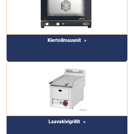
Kiertoilmauunit
Laavakivigrillit