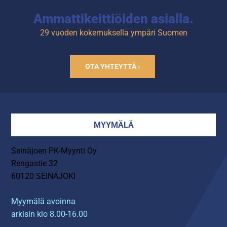
Ammattikeittiöiden asialla.
29 vuoden kokemuksella ympäri Suomen
OTA YHTEYTTÄ ›
MYYMÄLÄ
Seinäjoen PK-Myynti Oy
Rengastie 32
60120 SEINÄJOKI
Myymälä avoinna
arkisin klo 8.00-16.00