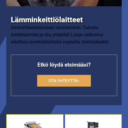
Lämminkeittiölaitteet
Ammattikeittiölaitteet ravintoloihin. Tutustu
tuotteisiimme ja ota yhteyttä! Laaja valikoima
edullisia ravintolalaitteita nopealla toimituksella!
Etkö löydä etsimääsi?
OTA YHTEYTTÄ ›