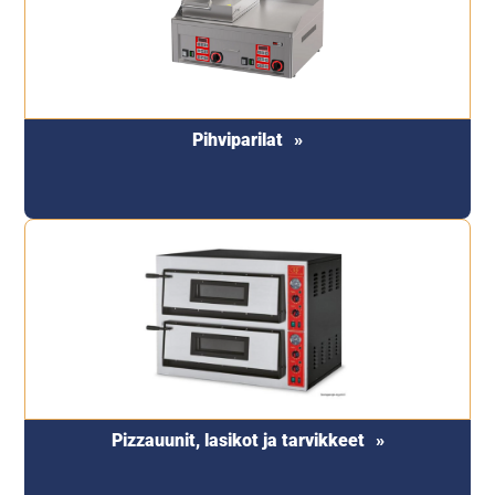
Pihviparilat
Pizzauunit, lasikot ja tarvikkeet