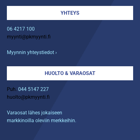
YHTEYS
06 4217 100
myynti@pkmyynti.fi
Myynnin yhteystiedot ›
HUOLTO & VARAOSAT
Puh.
044 5147 227
huolto@pkmyynti.fi
Varaosat lähes jokaiseen
markkinoilla oleviin merkkeihin.