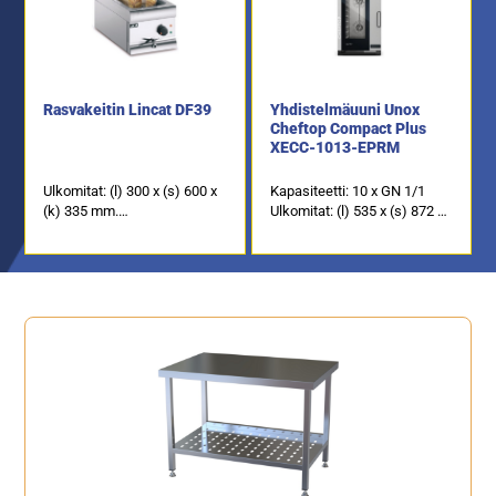
Rasvakeitin Lincat DF39
Yhdistelmäuuni Unox
Cheftop Compact Plus
XECC-1013-EPRM
Ulkomitat: (l) 300 x (s) 600 x
Kapasiteetti: 10 x GN 1/1
(k) 335 mm.
Ulkomitat: (l) 535 x (s) 872 x
Sähköteho: 9,0 kW / 400 V.
(k) 984 mm.
Öljytilavuus: 9 litraa.
Sähköteho: 18,5 kW / 400 V.
Tuotekoodi: 110.