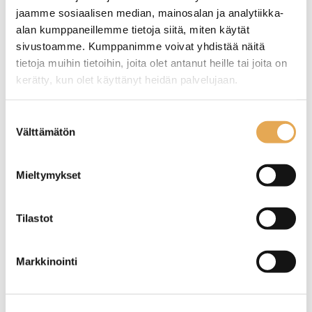
jaamme sosiaalisen median, mainosalan ja analytiikka-
alan kumppaneillemme tietoja siitä, miten käytät
sivustoamme. Kumppanimme voivat yhdistää näitä
tietoja muihin tietoihin, joita olet antanut heille tai joita on
kerätty, kun olet käyttänyt heidän palvelujaan.
seinajoenpk-myynti.fi/tietosuoja/
Lisätietoja:
Suostumuksen
Välttämätön
valinta
Paistinpannut
Mieltymykset
Tilastot
Markkinointi