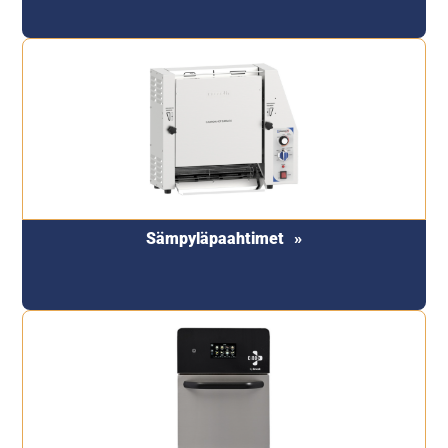
Sämpyläpaahtimet