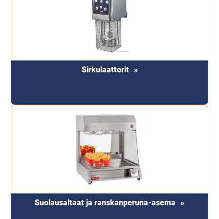
Sirkulaattorit
Suolausaltaat ja ranskanperuna-asema