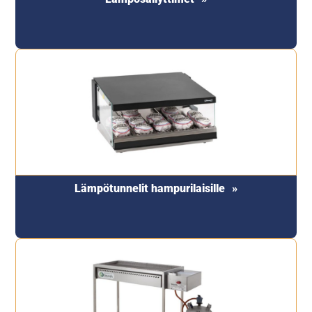
Lämpötunnelit hampurilaisille