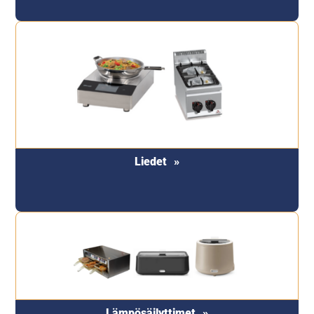
Liedet
Lämpösäilyttimet