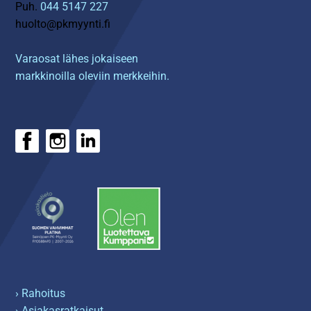
Puh.
044 5147 227
huolto@pkmyynti.fi
Varaosat lähes jokaiseen
markkinoilla oleviin merkkeihin.
› Rahoitus
› Asiakasratkaisut