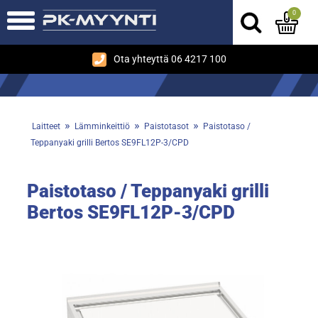
0
Ota yhteyttä 06 4217 100
»
»
»
Laitteet
Lämminkeittiö
Paistotasot
Paistotaso /
Teppanyaki grilli Bertos SE9FL12P-3/CPD
Paistotaso / Teppanyaki grilli
Bertos SE9FL12P-3/CPD