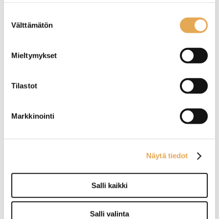
seinajoenpk-myynti.fi/tietosuoja/
Lisätietoja:
Suostumuksen
Näytä lisää tuotteita
Välttämätön
valinta
Paistotasot tuoteryhmästä
Mieltymykset
Tilastot
Markkinointi
Tämäkin laite sopivasti
Näytä tiedot
rahoituksella
Salli kaikki
TUTUSTU ›
Salli valinta