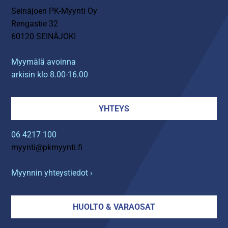
Seinäjoen PK-Myynti Oy
Rengastie 32
60120 SEINÄJOKI
Myymälä avoinna
arkisin klo 8.00-16.00
YHTEYS
06 4217 100
myynti@pkmyynti.fi
Myynnin yhteystiedot ›
HUOLTO & VARAOSAT