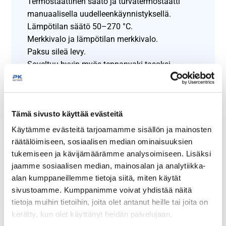
Termostaattinen säätö ja turvatermostaatti
manuaalisella uudelleenkäynnistyksellä.
Lämpötilan säätö 50–270 °C.
Merkkivalo ja lämpötilan merkkivalo.
Paksu sileä levy.
Soveltuu hyvin myös teppanyaki tasoksi.
Kolme vyöhykettä erillisillä säätimillä itsenäistä
ja optimaalista lämpötilan säätöä varten.
Kaksikomponenttinen 18 mm:n keittolevy, jossa
Tämä sivusto käyttää evästeitä
yhdistyvät teräslevy lämmönsiirron ja
tasaisuuden optimoimiseksi sekä 3 mm:n
Käytämme evästeitä tarjoamamme sisällön ja mainosten
pintakerros kiillotettua AISI 316 -ruostumatonta
räätälöimiseen, sosiaalisen median ominaisuuksien
terästä, joka helpottaa puhdistusta ja vähentää
tukemiseen ja kävijämäärämme analysoimiseen. Lisäksi
säteilyä, mikä parantaa käyttömukavuutta.
jaamme sosiaalisen median, mainosalan ja analytiikka-
Suuri tyhjennysaukko ja kuljetin
alan kumppaneillemme tietoja siitä, miten käytät
sivustoamme. Kumppanimme voivat yhdistää näitä
asianmukaisesti suljettuun astiaan.
tietoja muihin tietoihin, joita olet antanut heille tai joita on
Suuri lokero kokonaan teräksestä.
kerätty, kun olet käyttänyt heidän palvelujaan.