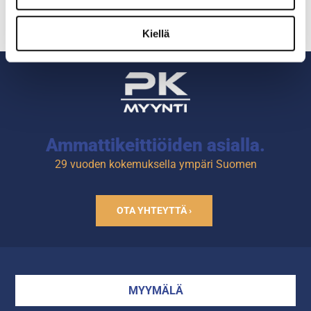
Kiellä
Ammattikeittiöiden asialla.
29 vuoden kokemuksella ympäri Suomen
OTA YHTEYTTÄ ›
MYYMÄLÄ