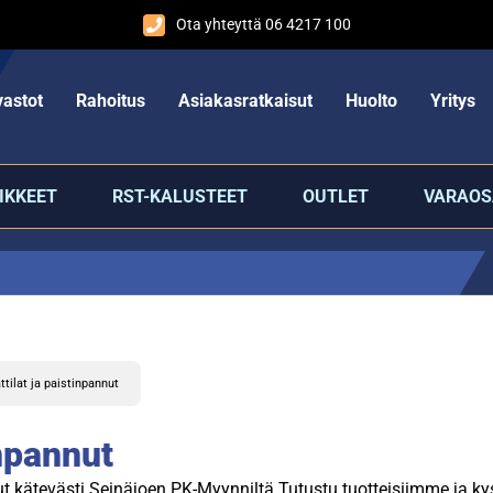
Ota yhteyttä 06 4217 100
astot
Rahoitus
Asiakasratkaisut
Huolto
Yritys
IKKEET
RST-KALUSTEET
OUTLET
VARAOS
ttilat ja paistinpannut
inpannut
ut kätevästi Seinäjoen PK-Myynniltä Tutustu tuotteisiimme ja kys