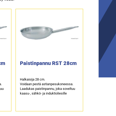
cm
Paistinpannu RST 28cm
Halkaisija 28 cm.
a.
Voidaan pestä astianpesukoneessa.
tuu
Laadukas paistinpannu, joka soveltuu
kaasu-, sähkö- ja induktioliesille