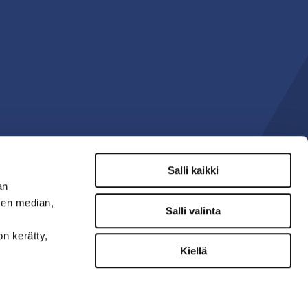
Salli kaikki
an
sen median,
Salli valinta
on kerätty,
Kiellä