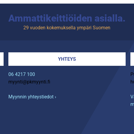
Ammattikeittiöiden asialla.
29 vuoden kokemuksella ympäri Suomen
YHTEYS
06 4217 100
P
myynti@pkmyynti.fi
h
Myynnin yhteystiedot ›
V
m