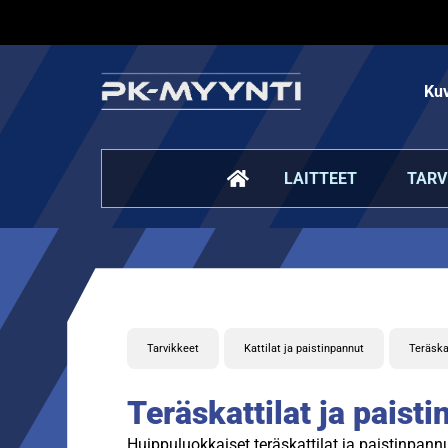
Kuv
LAITTEET
TARV
Tarvikkeet
Kattilat ja paistinpannut
Teräska
Teräskattilat ja paist
Huippuluokkaiset teräskattilat ja paistinpann