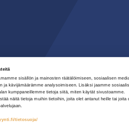
teitä
mamme sisällön ja mainosten räätälöimiseen, sosiaalisen medi
n ja kävijämäärämme analysoimiseen. Lisäksi jaamme sosiaali
alan kumppaneillemme tietoja siitä, miten käytät sivustoamme.
näitä tietoja muihin tietoihin, joita olet antanut heille tai joita 
palvelujaan.
nti.fi/tietosuoja/
teet
Kylmäsäilytys
Lämmin keittiö