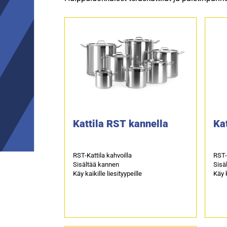
Kattila RST kannella
Ka
RST-Kattila kahvoilla
RST-
Sisältää kannen
Sisä
Käy kaikille liesityypeille
Käy k