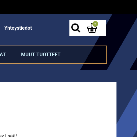
0
Yhteystiedot
AT
MUUT TUOTTEET
y lisää!