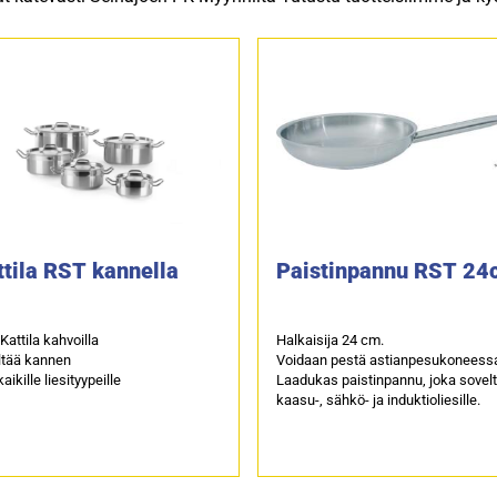
ttila RST kannella
Paistinpannu RST 24
Kattila kahvoilla
Halkaisija 24 cm.
ltää kannen
Voidaan pestä astianpesukoneess
aikille liesityypeille
Laadukas paistinpannu, joka sovel
kaasu-, sähkö- ja induktioliesille.