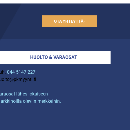
OTA YHTEYTTÄ ›
HUOLTO & VARAOSAT
uh.
044 5147 227
uolto@pkmyynti.fi
araosat lähes jokaiseen
arkkinoilla oleviin merkkeihin.