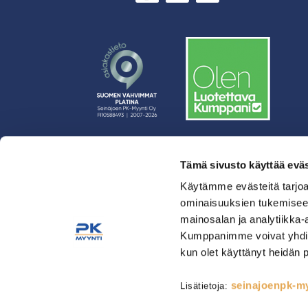
Tämä sivusto käyttää eväs
› Rahoitus
› Asiakasratkaisut
Käytämme evästeitä tarjoa
ominaisuuksien tukemisee
› Huolto
mainosalan ja analytiikka-
› Yritys
Kumppanimme voivat yhdistää 
› Yhteystiedot
kun olet käyttänyt heidän 
› Tietosuojaseloste
› Tilaus- ja toimitusehdot
seinajoenpk-myy
Lisätietoja:
Astianpesu & Esikäsittely
Kahvinvalmistus & Baarilait