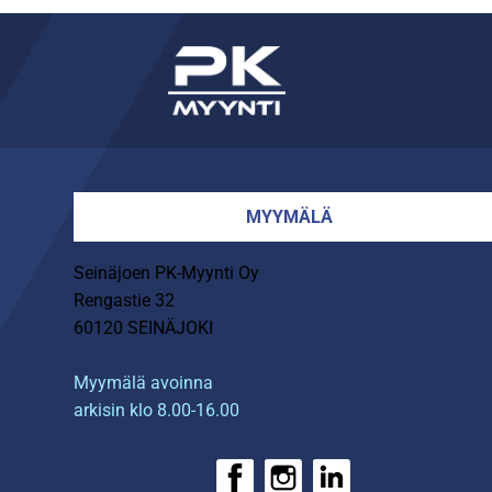
MYYMÄLÄ
Seinäjoen PK-Myynti Oy
Rengastie 32
60120 SEINÄJOKI
Myymälä avoinna
arkisin klo 8.00-16.00