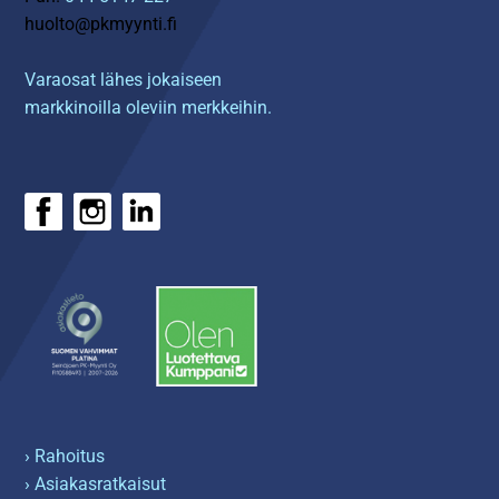
huolto@pkmyynti.fi
Varaosat lähes jokaiseen
markkinoilla oleviin merkkeihin.
› Rahoitus
› Asiakasratkaisut