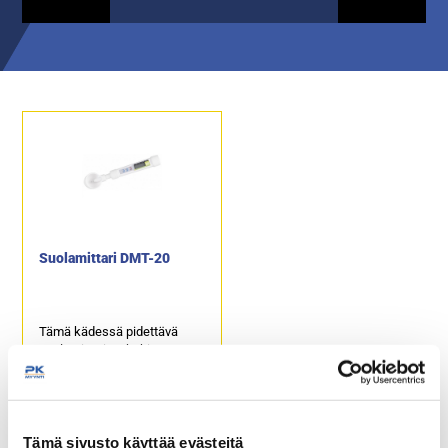
Suolamittari DMT-20
Tämä kädessä pidettävä
suolamittari on kehitetty
mittaamaan ruoan
sisältämän suolapitoisuuden
ja sen lämpötilan.
Tuotekoodi: 4730.
Tämä sivusto käyttää evästeitä