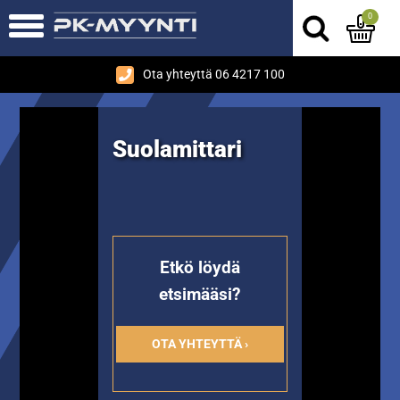
0
Ota yhteyttä 06 4217 100
Suolamittari
Etkö löydä
etsimääsi?
OTA YHTEYTTÄ ›