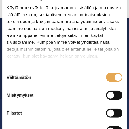
Käytämme evästeitä tarjoamamme sisällön ja mainosten
räätälöimiseen, sosiaalisen median ominaisuuksien
tukemiseen ja kävijämäärämme analysoimiseen. Lisäksi
jaamme sosiaalisen median, mainosalan ja analytiikka-
alan kumppaneillemme tietoja siitä, miten käytät
sivustoamme. Kumppanimme voivat yhdistää näitä
tietoja muihin tietoihin, joita olet antanut heille tai joita on
Ammattikeittiöiden asialla.
kerätty, kun olet käyttänyt heidän palvelujaan.
29 vuoden kokemuksella ympäri Suomen
seinajoenpk-myynti.fi/tietosuoja/
Lisätietoja:
Suostumuksen
Välttämätön
valinta
OTA YHTEYTTÄ ›
Mieltymykset
Tilastot
MYYMÄLÄ