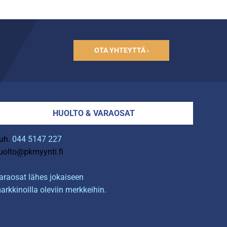
OTA YHTEYTTÄ ›
HUOLTO & VARAOSAT
uh.
044 5147 227
uolto@pkmyynti.fi
araosat lähes jokaiseen
arkkinoilla oleviin merkkeihin.