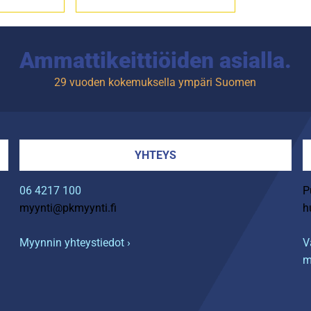
Ammattikeittiöiden asialla.
29 vuoden kokemuksella ympäri Suomen
YHTEYS
06 4217 100
P
myynti@pkmyynti.fi
h
Myynnin yhteystiedot ›
V
m