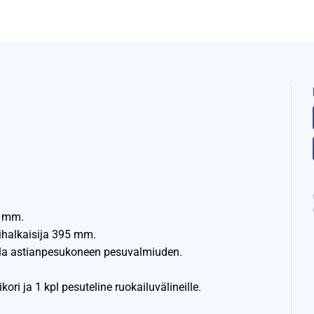
5 mm.
ihalkaisija 395 mm.
alla astianpesukoneen pesuvalmiuden.
ori ja 1 kpl pesuteline ruokailuvälineille.