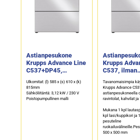
Astianpesukone
Astianpesuk
Krupps Advance Line
Krupps Adva
C537+DP45,
C537, ilman
poistopumpulla
poistopumpp
Ulkomitat: (l) 585 x (s) 610 x (k)
Tavanomaisimpia käy
815mm
Krupps Advance C53
Sähköliitäntä: 3,12 kW / 230 V
astianpesukoneella 
Poistopumpullinen malli
ravintolat, kahvilat ja 
Mukana 1 kpl lautasp
kpl lasi/kuppikori ja 
pesuteline
ruokailuvälineille.Pe
500 x 500 mm