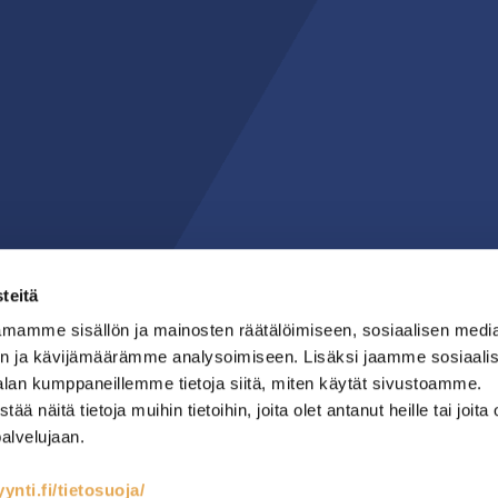
teitä
mamme sisällön ja mainosten räätälöimiseen, sosiaalisen medi
n ja kävijämäärämme analysoimiseen. Lisäksi jaamme sosiaali
alan kumppaneillemme tietoja siitä, miten käytät sivustoamme.
näitä tietoja muihin tietoihin, joita olet antanut heille tai joita 
palvelujaan.
nti.fi/tietosuoja/