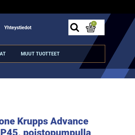
0
Yhteystiedot
AT
MUUT TUOTTEET
one Krupps Advance
P45, poistopumpulla