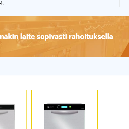
4.
äkin laite sopivasti rahoituksella