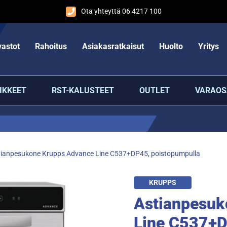
Ota yhteyttä 06 4217 100
astot
Rahoitus
Asiakasratkaisut
Huolto
Yritys
IKKEET
RST-KALUSTEET
OUTLET
VARAOS
tianpesukone Krupps Advance Line C537+DP45, poistopumpulla
KRUPPS
Astianpesuk
Line C537+D