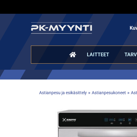
Kuv
LAITTEET
TARV
»
»
Astianpesu ja esikäsittely
Astianpesukoneet
As