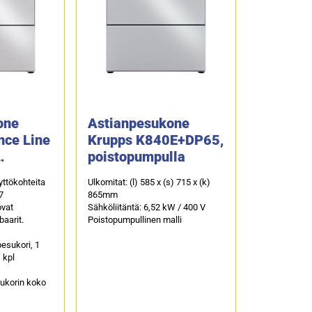
one
Astianpesukone
nce Line
Krupps K840E+DP65,
poistopumpulla
ua
ttökohteita
Ulkomitat: (l) 585 x (s) 715 x (k)
7
865mm
ovat
Sähköliitäntä: 6,52 kW / 400 V
baarit.
Poistopumpullinen malli
esukori, 1
1 kpl
sukorin koko