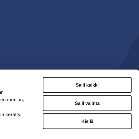
Salli kaikki
an
sen median,
Salli valinta
on kerätty,
Kiellä