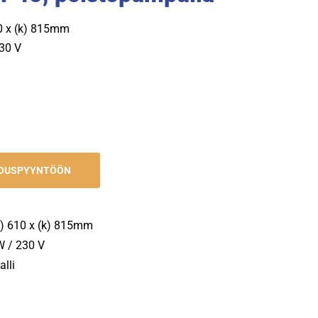
10 x (k) 815mm
230 V
JOUSPYYNTÖÖN
(s) 610 x (k) 815mm
W / 230 V
lli