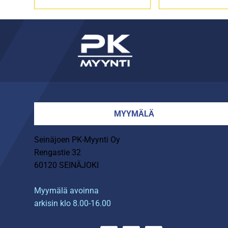
MYYMÄLÄ
Seinäjoen PK-Myynti Oy
Rengastie 32
60120 SEINÄJOKI
Myymälä avoinna
arkisin klo 8.00-16.00