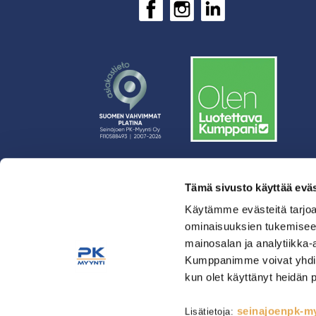
Tämä sivusto käyttää eväs
› Rahoitus
› Asiakasratkaisut
Käytämme evästeitä tarjoa
ominaisuuksien tukemisee
› Huolto
mainosalan ja analytiikka-
› Yritys
Kumppanimme voivat yhdistää 
› Yhteystiedot
kun olet käyttänyt heidän 
› Tietosuojaseloste
› Tilaus- ja toimitusehdot
seinajoenpk-myy
Lisätietoja: