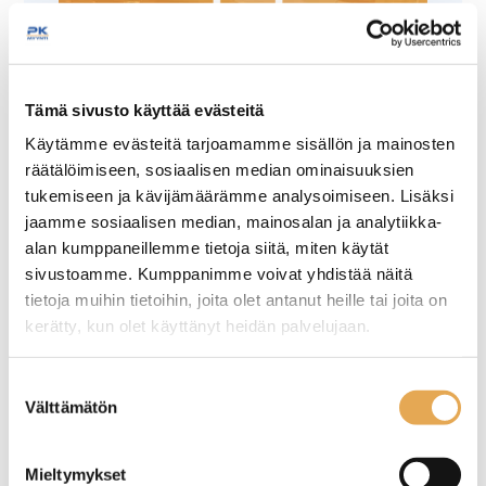
Tämäkin laite sopivasti
Tämä sivusto käyttää evästeitä
rahoituksella
Käytämme evästeitä tarjoamamme sisällön ja mainosten
räätälöimiseen, sosiaalisen median ominaisuuksien
tukemiseen ja kävijämäärämme analysoimiseen. Lisäksi
TUTUSTU ›
jaamme sosiaalisen median, mainosalan ja analytiikka-
alan kumppaneillemme tietoja siitä, miten käytät
sivustoamme. Kumppanimme voivat yhdistää näitä
tietoja muihin tietoihin, joita olet antanut heille tai joita on
kerätty, kun olet käyttänyt heidän palvelujaan.
seinajoenpk-myynti.fi/tietosuoja/
Lisätietoja:
Suostumuksen
Välttämätön
valinta
Mieltymykset