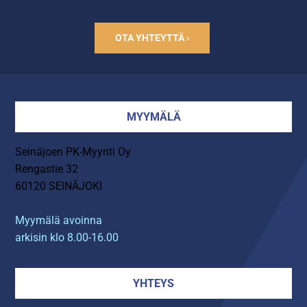
OTA YHTEYTTÄ ›
MYYMÄLÄ
Seinäjoen PK-Myynti Oy
Rengastie 32
60120 SEINÄJOKI
Myymälä avoinna
arkisin klo 8.00-16.00
YHTEYS