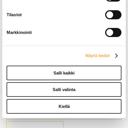
Ajastinkello 2 -
Lämpötilamittari
vyöhykkeinen
ajastimella
Tilastot
3 hälytystilaa
Mittausalue: -50 - +250 °C
Punainen valo- ja äänihälytys
Signaali, kun asetettu
Markkinointi
Suurin asetusaika: 100 min,
lämpötila on saavutettu.
mahdollisuus asettaa 2
erillistä ajastinta
Näytä tiedot
Salli kaikki
Ajastinkello Hendi
Lämpötilamittari tikulla
Salli valinta
Selkeällä näytöllä varustettu
Lämpötila-alue –50° - 300°C.
Kiellä
ajastin.
Mittayksikkö °C tai °F.
Ajastin pystyy laskemaan
Asteikolla 0,1°C, tarkkuus
jäljellä olevaa aikaa sekä
1°C välillä 0° - 100°C
laskemaan aikaa