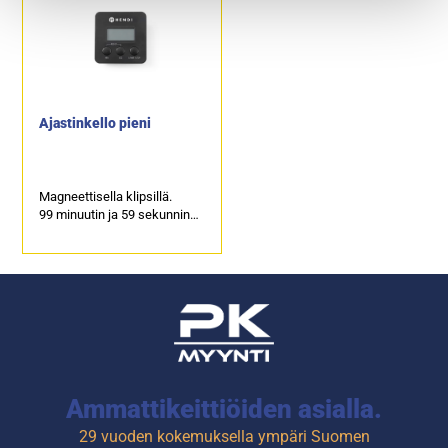
ajanaloittamisesta.
3 hälytyksen
äänenvoimakkuutta: ei
ääntä, hiljainen ääni, kova
ääni.
Tuotekoodi: 5584.
Ajastinkello pieni
Magneettisella klipsillä.
99 minuutin ja 59 sekunnin
maksimi säätö.
1 x 1,5 V AAA-alkaliparisto
sisältyy pakkaukseen (ei-
ladattava).
Ammattikeittiöiden asialla.
29 vuoden kokemuksella ympäri Suomen