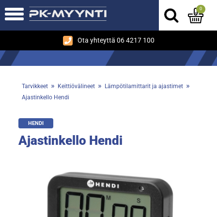
0
Ota yhteyttä 06 4217 100
»
»
»
Tarvikkeet
Keittiövälineet
Lämpötilamittarit ja ajastimet
Ajastinkello Hendi
HENDI
Ajastinkello Hendi