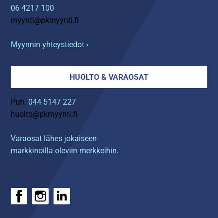
06 4217 100
myynti@pkmyynti.fi
Myynnin yhteystiedot ›
HUOLTO & VARAOSAT
Puh.
044 5147 227
huolto@pkmyynti.fi
Varaosat lähes jokaiseen
markkinoilla oleviin merkkeihin.