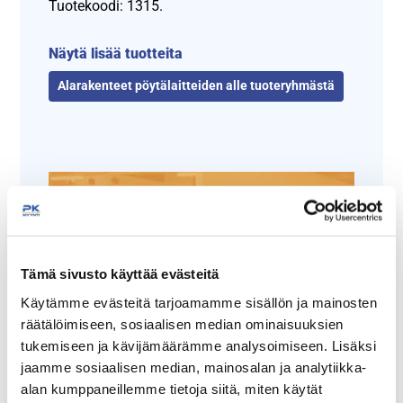
Tuotekoodi: 1315.
Näytä lisää tuotteita
Alarakenteet pöytälaitteiden alle tuoteryhmästä
Tämä sivusto käyttää evästeitä
Käytämme evästeitä tarjoamamme sisällön ja mainosten
Tämäkin laite sopivasti
räätälöimiseen, sosiaalisen median ominaisuuksien
rahoituksella
tukemiseen ja kävijämäärämme analysoimiseen. Lisäksi
jaamme sosiaalisen median, mainosalan ja analytiikka-
TUTUSTU ›
alan kumppaneillemme tietoja siitä, miten käytät