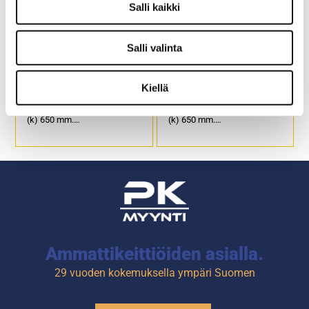
Salli kaikki
Salli valinta
Alarakenne
Alarakenne
pöytälaitteiden alle AR-LI
pöytälaitteiden alle AR-
900
RM 660
Kiellä
Ulkomitat: (l) 900 x (s) 600 x
Ulkomitat: (l) 660 x (s) 600 x
(k) 650 mm.
(k) 650 mm.
Alataso rei’itetyllä pellillä.
Alataso rei’itetyllä pellillä.
Säätöjaloilla.
Säätöjaloilla.
Tuotekoodi: 1312.
Tuotekoodi: 1314.
Ammattikeittiöiden asialla.
29 vuoden kokemuksella ympäri Suomen