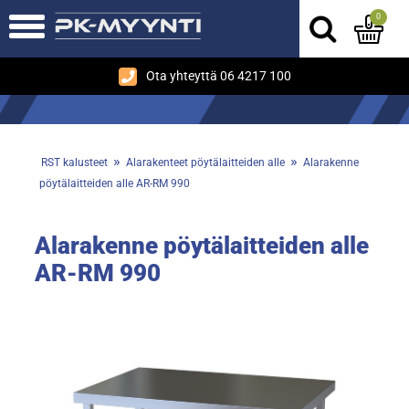
0
Ota yhteyttä 06 4217 100
»
»
RST kalusteet
Alarakenteet pöytälaitteiden alle
Alarakenne
pöytälaitteiden alle AR-RM 990
Alarakenne pöytälaitteiden alle
AR-RM 990