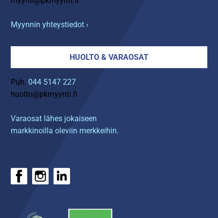
myynti@pkmyynti.fi
Myynnin yhteystiedot ›
HUOLTO & VARAOSAT
Puh.
044 5147 227
huolto@pkmyynti.fi
Varaosat lähes jokaiseen
markkinoilla oleviin merkkeihin.