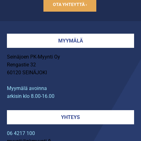
OTA YHTEYTTÄ ›
MYYMÄLÄ
Seinäjoen PK-Myynti Oy
Rengastie 32
60120 SEINÄJOKI
Myymälä avoinna
arkisin klo 8.00-16.00
YHTEYS
06 4217 100