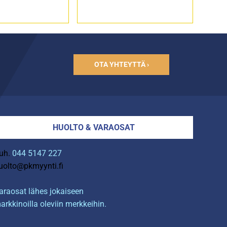
OTA YHTEYTTÄ ›
HUOLTO & VARAOSAT
uh.
044 5147 227
uolto@pkmyynti.fi
araosat lähes jokaiseen
arkkinoilla oleviin merkkeihin.