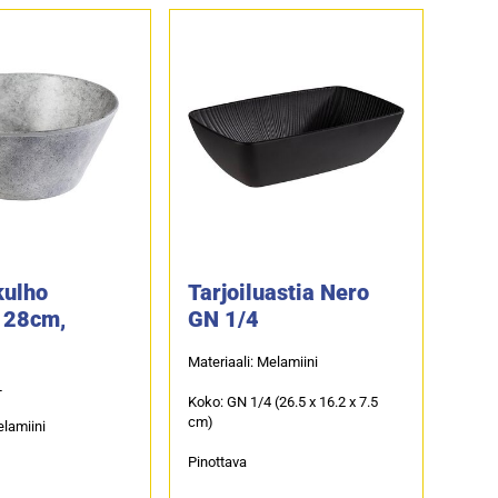
kulho
Tarjoiluastia Nero
 28cm,
GN 1/4
Materiaali: Melamiini
L
Koko: GN 1/4 (26.5 x 16.2 x 7.5
cm)
elamiini
Pinottava