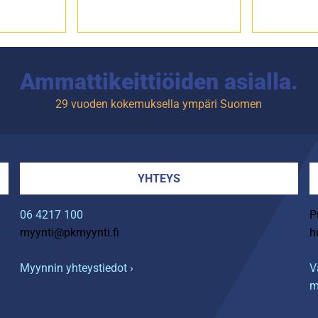
Ammattikeittiöiden asialla.
29 vuoden kokemuksella ympäri Suomen
YHTEYS
06 4217 100
P
myynti@pkmyynti.fi
h
Myynnin yhteystiedot ›
V
m