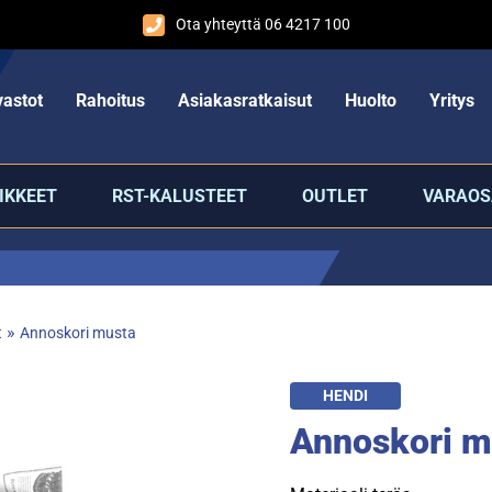
Ota yhteyttä 06 4217 100
astot
Rahoitus
Asiakasratkaisut
Huolto
Yritys
IKKEET
RST-KALUSTEET
OUTLET
VARAOS
»
t
Annoskori musta
HENDI
Annoskori m