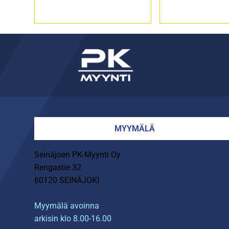
MYYMÄLÄ
Seinäjoen PK-Myynti Oy
Rengastie 32
60120 SEINÄJOKI
Myymälä avoinna
arkisin klo 8.00-16.00