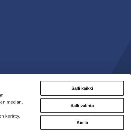
Salli kaikki
an
sen median,
Salli valinta
on kerätty,
Kiellä