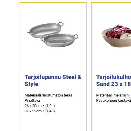
Tarjoilupannu Steel &
Tarjoilukulh
Style
Sand 23 x 1
Materiaali ruostumaton teräs
Materiaali melamiini
Pinottava
Pesukoneen kestäv
26 x 20cm = (1,0L)
31 x 22cm = (1,4L)