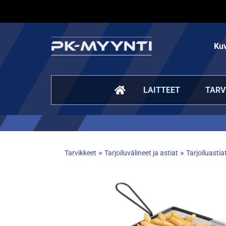
Kuv
LAITTEET
TARV
»
»
Tarvikkeet
Tarjoiluvälineet ja astiat
Tarjoiluastia