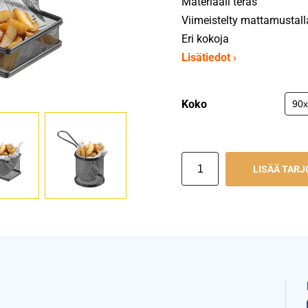
Materiaali teräs
Viimeistelty mattamustalla
Eri kokoja
Lisätiedot ›
Koko
LISÄÄ TAR