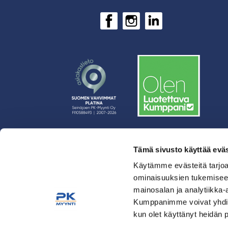
Tämä sivusto käyttää eväs
› Rahoitus
› Asiakasratkaisut
Käytämme evästeitä tarjoa
ominaisuuksien tukemisee
› Huolto
mainosalan ja analytiikka-
› Yritys
Kumppanimme voivat yhdistää 
› Yhteystiedot
kun olet käyttänyt heidän 
› Tietosuojaseloste