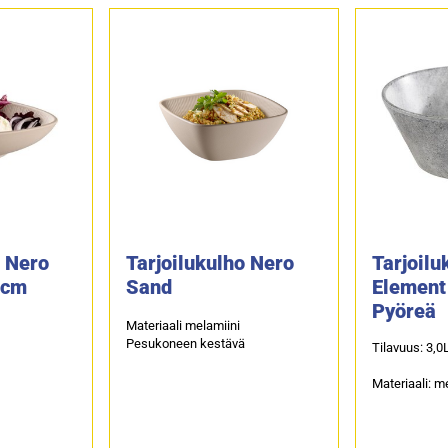
o Nero
Tarjoilukulho Nero
Tarjoilu
8cm
Sand
Element
Pyöreä
Materiaali melamiini
ä
Pesukoneen kestävä
Tilavuus: 3,0
Materiaali: m