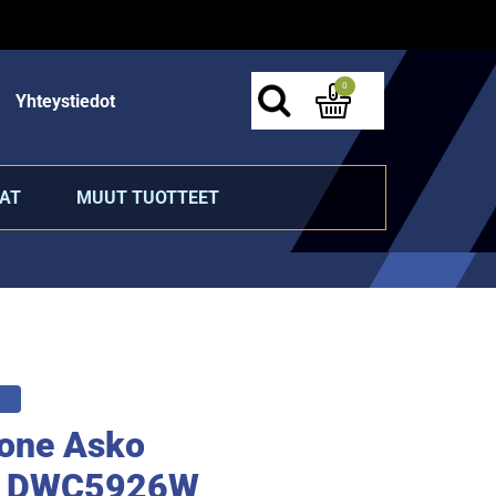
0
Yhteystiedot
AT
MUUT TUOTTEET
one Asko
al DWC5926W