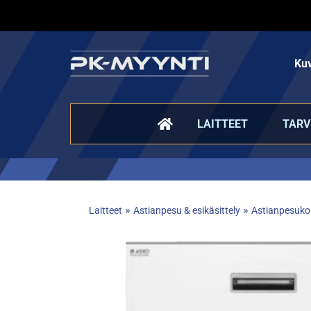
Kuv
LAITTEET
TARV
»
»
Laitteet
Astianpesu & esikäsittely
Astianpesukon