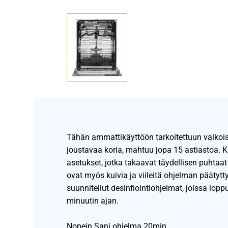
Tähän ammattikäyttöön tarkoitettuun valkois
joustavaa koria, mahtuu jopa 15 astiastoa. 
asetukset, jotka takaavat täydellisen puhtaat
ovat myös kuivia ja viileitä ohjelman pääty
suunnitellut desinfiointiohjelmat, joissa lopp
minuutin ajan.
Nopein Sani ohjelma 20min