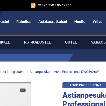
Ota yhteyttä 06 4217 100
astot
Rahoitus
Asiakasratkaisut
Huolto
Yritys
IKKEET
RST-KALUSTEET
OUTLET
VARAOS
»
eet integroitavat
Astianpesukone Asko Professional DWC5926W
ASKO PROFESSIONAL
Astianpesuk
Profession