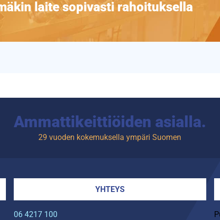
äkin laite sopivasti rahoituksella
Ammattikeittiöiden asialla.
29 vuoden kokemuksella ympäri Suomen
YHTEYS
06 4217 100
P