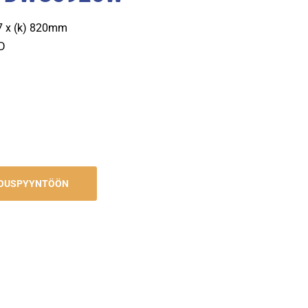
77 x (k) 820mm
 D
JOUSPYYNTÖÖN