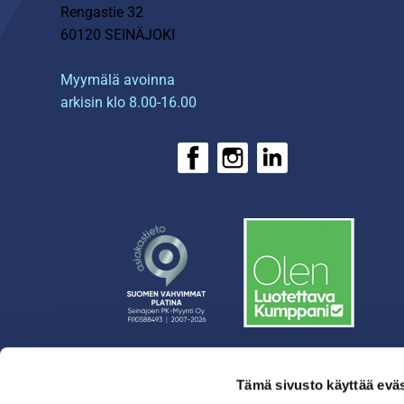
Rengastie 32
60120 SEINÄJOKI
Myymälä avoinna
arkisin klo 8.00-16.00
Tämä sivusto käyttää eväs
› Rahoitus