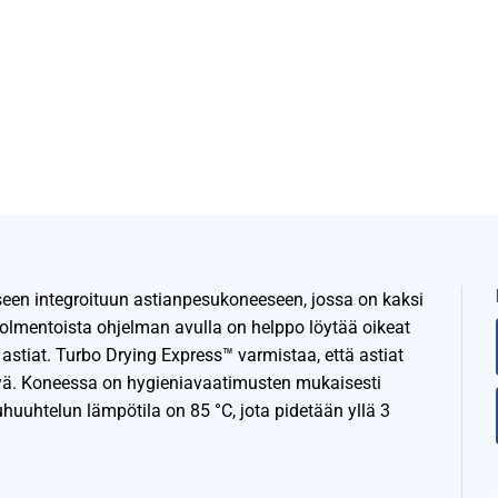
een integroituun astianpesukoneeseen, jossa on kaksi
Kolmentoista ohjelman avulla on helppo löytää oikeat
 astiat. Turbo Drying Express™ varmistaa, että astiat
ttyä. Koneessa on hygieniavaatimusten mukaisesti
uhuuhtelun lämpötila on 85 °C, jota pidetään yllä 3