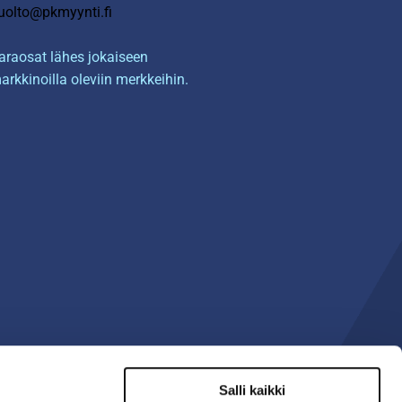
uolto@pkmyynti.fi
araosat lähes jokaiseen
arkkinoilla oleviin merkkeihin.
Salli kaikki