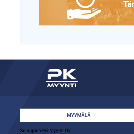
Täm
MYYMÄLÄ
Seinäjoen PK-Myynti Oy