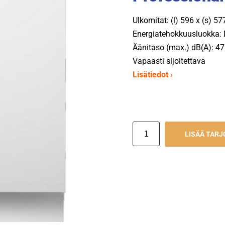
Ulkomitat: (l) 596 x (s) 5
Energiatehokkuusluokka:
Äänitaso (max.) dB(A): 47
Vapaasti sijoitettava
Lisätiedot ›
LISÄÄ TAR