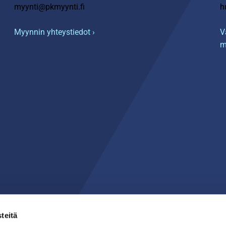
myynti@pkmyynti.fi
h
Myynnin yhteystiedot ›
V
m
teitä