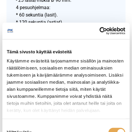
- 25 lasia/mukia Ø 90 mm.
4 pesuohjelmaa:
* 60 sekuntia (lasit).
* 120 sekuntia (astiat).
* 180 sekuntia (aterimet).
* 480 sekuntia (välineet).
Lisäksi vedenvaihto ja astianpesukoneen oma
kammion puhdistusohjelma.
Tämä sivusto käyttää evästeitä
Maksimi syöttökorkeus 405 mm.
Käytämme evästeitä tarjoamamme sisällön ja mainosten
Veden- ja sähkönkulutus per pesukerta: vesi 1,3
räätälöimiseen, sosiaalisen median ominaisuuksien
litraa, sähkö 0,09 kWh.
tukemiseen ja kävijämäärämme analysoimiseen. Lisäksi
Poistopumpun suurin nostokorkeus 800 mm.
jaamme sosiaalisen median, mainosalan ja analytiikka-
Käynnistysaika (täyttö ja lämmitys): 18
alan kumppaneillemme tietoja siitä, miten käytät
minuuttia, kun tuloveden lämpötila on 55°C.
sivustoamme. Kumppanimme voivat yhdistää näitä
Astianpesukone siirtyy automaattisesti
tietoja muihin tietoihin, joita olet antanut heille tai joita on
kerätty, kun olet käyttänyt heidän palvelujaan.
energiansäästötilaan, jos astianpesukonetta ei
ole käytetty 20 minuuttiin.
seinajoenpk-myynti.fi/tietosuoja/
Lisätietoja:
Astianpesukoneen ohjauspaneelissa
Suostumuksen