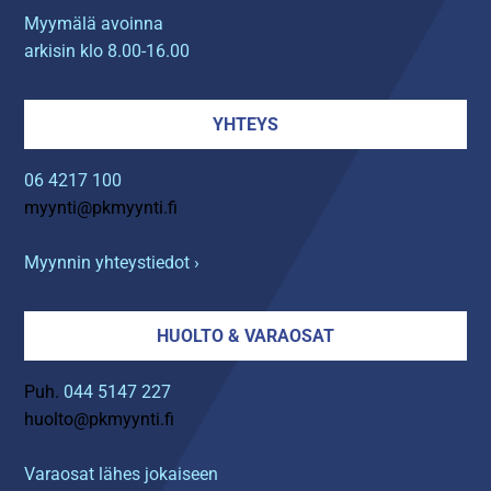
Myymälä avoinna
arkisin klo 8.00-16.00
YHTEYS
06 4217 100
myynti@pkmyynti.fi
Myynnin yhteystiedot ›
HUOLTO & VARAOSAT
Puh.
044 5147 227
huolto@pkmyynti.fi
Varaosat lähes jokaiseen