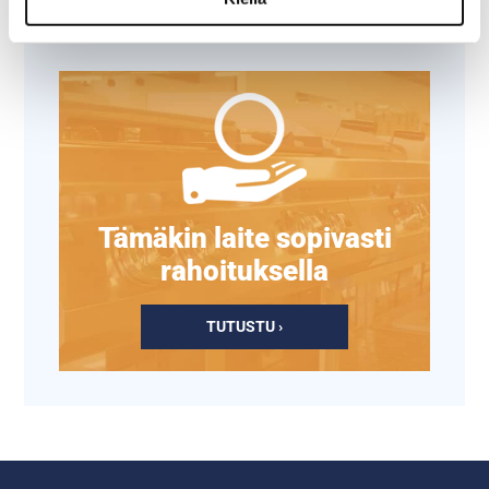
Tämäkin laite sopivasti
rahoituksella
TUTUSTU ›