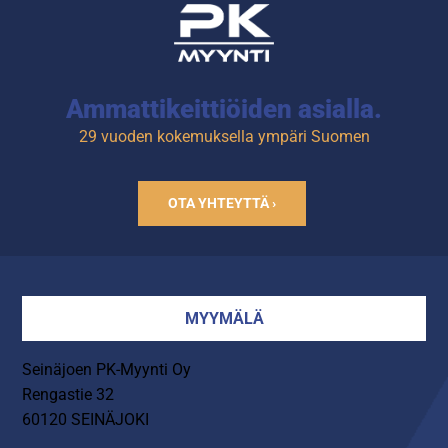
Ammattikeittiöiden asialla.
29 vuoden kokemuksella ympäri Suomen
OTA YHTEYTTÄ ›
MYYMÄLÄ
Seinäjoen PK-Myynti Oy
Rengastie 32
60120 SEINÄJOKI