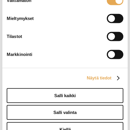
Välttämätön
valittavissa myös suomenkielinen valikko.
valinta
QR-koodilla välitön pääsy käyttövideoihin,
tekniseen manuaaliin ja huoltohistoriaan.
Mieltymykset
Äänenvoimakkuus 59 dB (A).
Paino: 150 kg.
Tilastot
Saatavana lisävarusteena (ilmoitettava
Markkinointi
tilattaessa/tarjouspyyntöä tehdessä):
- Jalkapedaalilla toimiva automaattinen
kuvunlasku. Automaattinen kuvunnosto
Näytä tiedot
pesuohjelman päätyttyä. Huom!
Astianpesukoneen syvyysmitta tällä
ominaisuudella 800 + kahva 95 mm.
Salli kaikki
Näytä lisää tuotteita
Salli valinta
Astianpesukoneet tuoteryhmästä
Kiellä