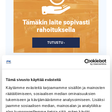
Tämäkin laite sopivasti
rahoituksella
TUTUSTU ›
Tämä sivusto käyttää evästeitä
Käytämme evästeitä tarjoamamme sisällön ja mainosten
räätälöimiseen, sosiaalisen median ominaisuuksien
tukemiseen ja kävijämäärämme analysoimiseen. Lisäksi
jaamme sosiaalisen median, mainosalan ja analytiikka-
Muovinen välinesuppilo,
Muovinen välinesuppilo,
alan kumppaneillemme tietoja siitä, miten käytät