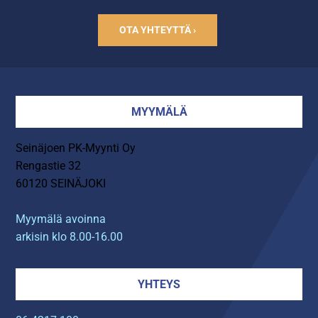
OTA YHTEYTTÄ ›
MYYMÄLÄ
Seinäjoen PK-Myynti Oy
Rengastie 32
60120 SEINÄJOKI
Myymälä avoinna
arkisin klo 8.00-16.00
YHTEYS