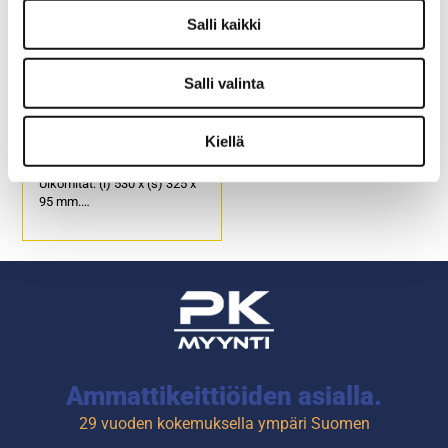
Tuotekoodi 4164.
Salli kaikki
Salli valinta
Ruokailuvälinekaukalo, 4
lokeroa
Kiellä
Ulkomitat: (l) 530 x (s) 325 x
95 mm.
Materiaali Polyeteeni.
Tuotekoodi: 4448.
Ammattikeittiöiden asialla.
29 vuoden kokemuksella ympäri Suomen