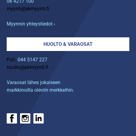
06 4217 100
myynti@pkmyynti.fi
Myynnin yhteystiedot ›
HUOLTO & VARAOSAT
Puh.
044 5147 227
huolto@pkmyynti.fi
Varaosat lähes jokaiseen
markkinoilla oleviin merkkeihin.