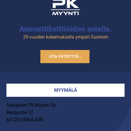
Tuotekoodi: 4668.
Ammattikeittiöiden asialla.
29 vuoden kokemuksella ympäri Suomen
OTA YHTEYTTÄ ›
MYYMÄLÄ
Seinäjoen PK-Myynti Oy
Rengastie 32
60120 SEINÄJOKI