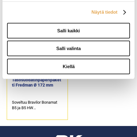
esillepanokanteen
Näytä tiedot
2 x 10 litran kahvisäiliöillä.
Tuotekoodi: 4704.
Suodatusaika noin 10
Tämä tuotekoodi sisältää
minuuttia per säiliö.
ainoastaan
Salli kaikki
Ulkomitat: (l) 955 x (s) 512 x
esillepanokanteen
(k) 840 mm
laitettavan kuvan. Ei itse
Sähköteho: 6,18 kW / 400 V
esillepanokantta.
Salli valinta
Kiellä
Tasosuodatinpaperipaket
ti Fredman Ø 172 mm
Soveltuu Bravilor Bonamat
B5 ja B5 HW
säiliökahvinkeittimiin sekä
NAK5 avosuodatus
kahvinkeittimeen.
Paketissa on 500 kpl
tasosuodatinpapereita.