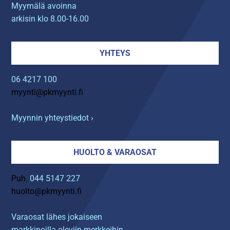
Myymälä avoinna
arkisin klo 8.00-16.00
YHTEYS
06 4217 100
myynti@pkmyynti.fi
Myynnin yhteystiedot ›
HUOLTO & VARAOSAT
Puh.
044 5147 227
huolto@pkmyynti.fi
Varaosat lähes jokaiseen
markkinoilla oleviin merkkeihin.