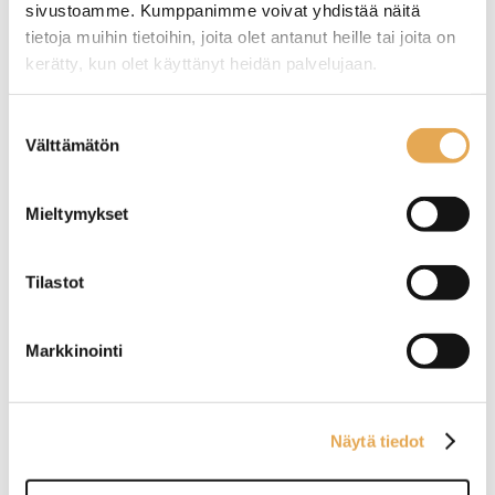
sivustoamme. Kumppanimme voivat yhdistää näitä
tietoja muihin tietoihin, joita olet antanut heille tai joita on
Tämäkin laite sopivasti
kerätty, kun olet käyttänyt heidän palvelujaan.
rahoituksella
seinajoenpk-myynti.fi/tietosuoja/
Lisätietoja:
Suostumuksen
Välttämätön
valinta
TUTUSTU ›
Mieltymykset
Tilastot
Markkinointi
Näytä tiedot
Baarimestarin työpöytä
Baarimestarin työpöytä
Restmec BMO 1600,
Restmec BM 803