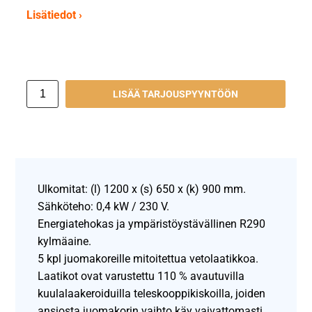
Lisätiedot ›
LISÄÄ TARJOUSPYYNTÖÖN
Ulkomitat: (l) 1200 x (s) 650 x (k) 900 mm.
Sähköteho: 0,4 kW / 230 V.
Energiatehokas ja ympäristöystävällinen R290
kylmäaine.
5 kpl juomakoreille mitoitettua vetolaatikkoa.
Laatikot ovat varustettu 110 % avautuvilla
kuulalaakeroiduilla teleskooppikiskoilla, joiden
ansiosta juomakorin vaihto käy vaivattomasti.