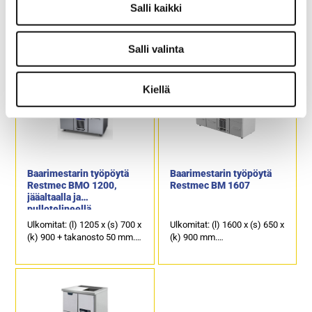
jääaltaalla ja
Salli kaikki
pullotelineellä
Ulkomitat: (l) 1605 x (s) 700 x
Ulkomitat: (l) 800 x (s) 650 x
(k) 900 + takanosto 50 mm.
(k) 900 mm.
Salli valinta
Sähköteho: 0,4 kW / 230 V.
Sähköteho: 0,4 kW / 230 V.
Pöydän alla 3 kpl
3 kpl juomakoreille
kylmävetolaatikoita, joihin voi
mitoitettua vetolaatikkoa.
Kiellä
laittaa pulloja tai
Työpöydän kannessa on
juomalaatikoita.
käyttäjään päin kallistettu
Pöydän päällä kaksi
pullokouru sekä allas
pullotelinettä ja jääallas
pulloille tai jääpaloille.
jakolevyillä.
Tuotekoodi: 1285.
Baarimestarin työpöytä
Baarimestarin työpöytä
Restmec BMO 1200,
Restmec BM 1607
jääaltaalla ja
pullotelineellä
Ulkomitat: (l) 1205 x (s) 700 x
Ulkomitat: (l) 1600 x (s) 650 x
(k) 900 + takanosto 50 mm.
(k) 900 mm.
Sähköteho: 0,4 kW / 230 V.
Sähköteho: 0,6 kW / 230 V.
Pöydän alla 2 kpl
6 kpl juomakoreille
kylmävetolaatikoita, joihin voi
mitoitettua vetolaatikkoa ja
laittaa pulloja tai
kylmäkoneen päällä oleva 1
juomalaatikoita.
kpl vetolaatikko esimerkiksi