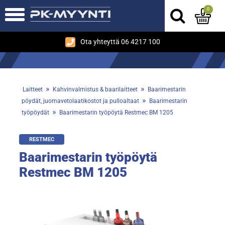
0
Ota yhteyttä 06 4217 100
»
»
Laitteet
Kahvinvalmistus & baarilaitteet
Baarimestarin
»
pöydät, juomavetolaatikostot ja pulloaltaat
Baarimestarin
»
työpöydät
Baarimestarin työpöytä Restmec BM 1205
RESTMEC
Baarimestarin työpöytä
Restmec BM 1205