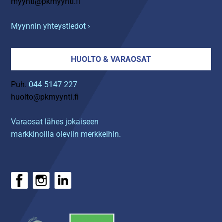
myynti@pkmyynti.fi
Myynnin yhteystiedot ›
HUOLTO & VARAOSAT
Puh.
044 5147 227
huolto@pkmyynti.fi
Varaosat lähes jokaiseen
markkinoilla oleviin merkkeihin.