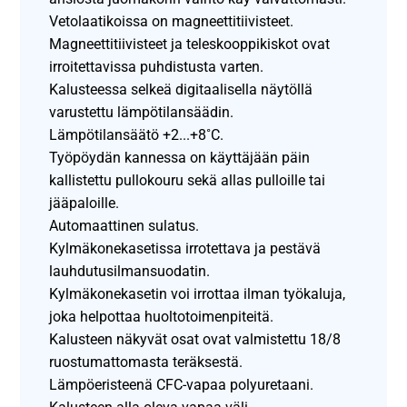
Vetolaatikoissa on magneettitiivisteet.
Magneettitiivisteet ja teleskooppikiskot ovat
irroitettavissa puhdistusta varten.
Kalusteessa selkeä digitaalisella näytöllä
varustettu lämpötilansäädin.
Lämpötilansäätö +2...+8˚C.
Työpöydän kannessa on käyttäjään päin
kallistettu pullokouru sekä allas pulloille tai
jääpaloille.
Automaattinen sulatus.
Kylmäkonekasetissa irrotettava ja pestävä
lauhdutusilmansuodatin.
Kylmäkonekasetin voi irrottaa ilman työkaluja,
joka helpottaa huoltotoimenpiteitä.
Kalusteen näkyvät osat ovat valmistettu 18/8
ruostumattomasta teräksestä.
Lämpöeristeenä CFC-vapaa polyuretaani.