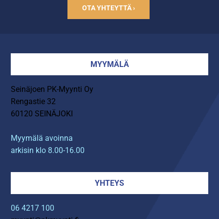
OTA YHTEYTTÄ ›
MYYMÄLÄ
Seinäjoen PK-Myynti Oy
Rengastie 32
60120 SEINÄJOKI
Myymälä avoinna
arkisin klo 8.00-16.00
YHTEYS
06 4217 100