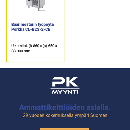
Pöydän päällä kaksi
tölkeille.
pullotelinettä ja jääallas
Työpöydän kannessa on
jakolevyillä.
käyttäjään päin kallistettu
pullokouru sekä allas
pulloille tai jääpaloille.
Baarimestarin työpöytä
Porkka CL-B2S-2-CE
Ulkomitat: (l) 860 x (s) 650 x
(k) 900 mm.
Sähköteho: 0,25 kW / 230 V.
2 kpl juomakoreille
mitoitettua vetolaatikkoa.
Kannessa on käyttäjään päin
kallistettu jäähdytetty
pullokouru sekä eristetty ja
viemäröity kylmäallas
pulloille tai jääpaloille.
Ammattikeittiöiden asialla.
29 vuoden kokemuksella ympäri Suomen